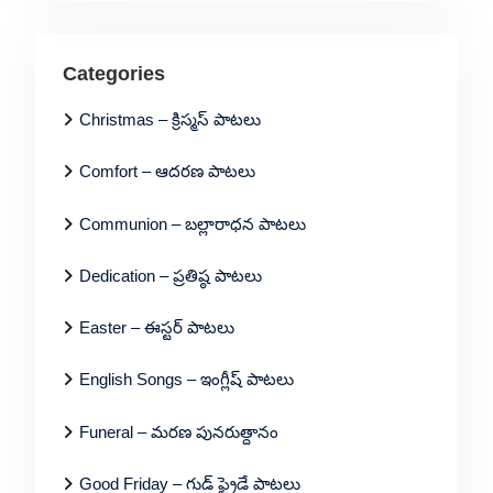
Categories
Christmas – క్రిస్మస్ పాటలు
Comfort – ఆదరణ పాటలు
Communion – బల్లారాధన పాటలు
Dedication – ప్రతిష్ఠ పాటలు
Easter – ఈస్టర్ పాటలు
English Songs – ఇంగ్లీష్ పాటలు
Funeral – మరణ పునరుత్దానం
Good Friday – గుడ్ ఫ్రైడే పాటలు