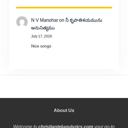
N V Manohar
on
నీ కృపాతిశయమును
అనునిత్యము
July 17, 2026
Nice songs
About Us
Welcome to
christiantelugulyrics.com
your go-to