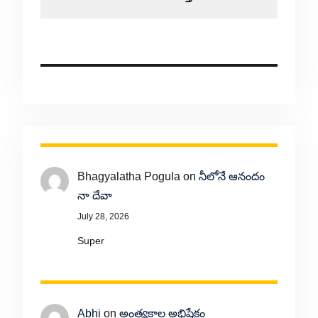
Bhagyalatha Pogula
on
నీలోనే ఆనందం
నా దేవా
July 28, 2026
Super
Abhi
on
అంత్యకాల అభిషేకం