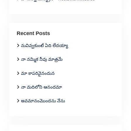
Recent Posts
నువివ్వకుంటే ఏది లేదయ్యా
నా నమ్మిక నీవు మాత్రమే
మా కాపరివైనందున
నా మదిలోని ఆనందమా
అవమానంమొందను నేను