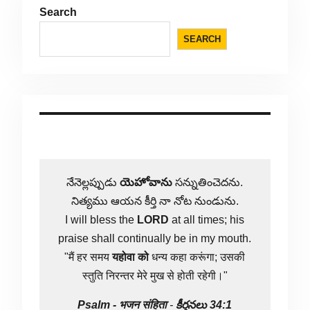
Search
SEARCH
నేనెల్లప్పుడు
యెహోవాను
సన్నుతించెదను.
నిత్యము ఆయన కీర్తి నా నోట నుండును.
I will bless the
LORD
at all times; his
praise shall continually be in my mouth.
"मैं हर समय
यहोवा
को
धन्य कहा करूंगा; उसकी
स्तुति निरन्तर मेरे मुख से होती रहेगी।"
Psalm -
भजन संहिता
-
కీర్తనలు 34:1