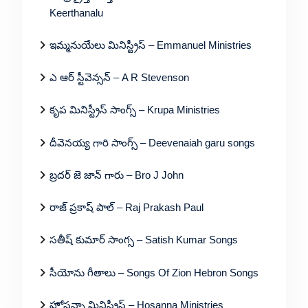
Keerthanalu
ఇమ్మనుయేలు మినిస్ట్రీస్ – Emmanuel Ministries
ఎ ఆర్ స్టీవెన్సన్ – A R Stevenson
కృప మినిస్ట్రీస్ సాంగ్స్ – Krupa Ministries
దీవెనయ్య గారి సాంగ్స్ – Deevenaiah garu songs
బ్రదర్ జె జాన్ గారు – Bro J John
రాజ్ ప్రకాష్ పాల్ – Raj Prakash Paul
సతీష్ కుమార్ సాంగ్స – Satish Kumar Songs
సీయోను గీతాలు – Songs Of Zion Hebron Songs
హోసన్నా మినిస్ట్రీస్ – Hosanna Ministries