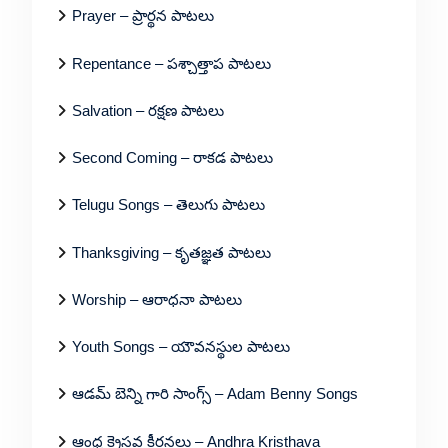
Prayer – ప్రార్థన పాటలు
Repentance – పశ్చాత్తాప పాటలు
Salvation – రక్షణ పాటలు
Second Coming – రాకడ పాటలు
Telugu Songs – తెలుగు పాటలు
Thanksgiving – కృతజ్ఞత పాటలు
Worship – ఆరాధనా పాటలు
Youth Songs – యౌవనస్థుల పాటలు
ఆడమ్ బెన్ని గారి సాంగ్స్ – Adam Benny Songs
ఆంధ్ర క్రైస్తవ కీర్తనలు – Andhra Kristhava