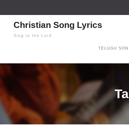
Skip
to
content
Christian Song Lyrics
Sing to the Lord
TELUGU SON
Ta