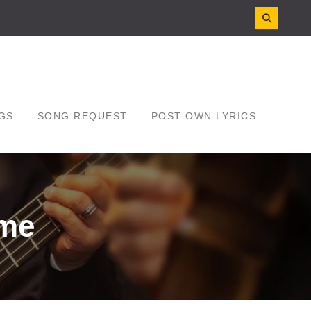
GS
SONG REQUEST
POST OWN LYRICS
ame