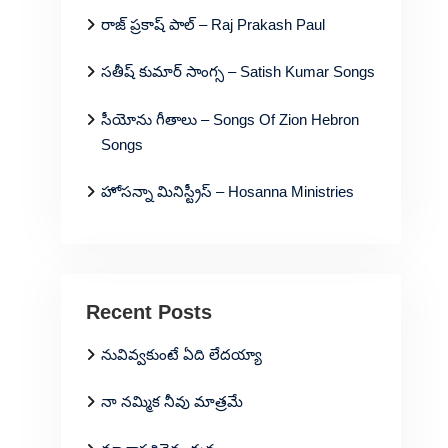
రాజ్ ప్రకాష్ పాల్ – Raj Prakash Paul
సతీష్ కుమార్ సాంగ్స – Satish Kumar Songs
సీయోను గీతాలు – Songs Of Zion Hebron
Songs
హోసన్నా మినిస్ట్రీస్ – Hosanna Ministries
Recent Posts
నువివ్వకుంటే ఏది లేదయ్యా
నా నమ్మిక నీవు మాత్రమే