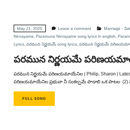
May 21, 2025
Leave a comment
Marriage - వ
Nirnayame
,
Paramuna Nirnayame song lyrics in english
,
Paramu
Lyrics
,
పరమున నిర్ణయమే song lyrics
,
పరమున నిర్ణయమే పరిణయమాయే
పరమున నిర్ణయమే పరిణయమా
పరమున నిర్ణయమే పరిణయమాయేనిల | Philip, Sharon | Latest
పరిణయమాయేనిల ప్రభువా నీ సంకల్పమే పాడాలి ఒక పాటల (2) 
FULL SONG