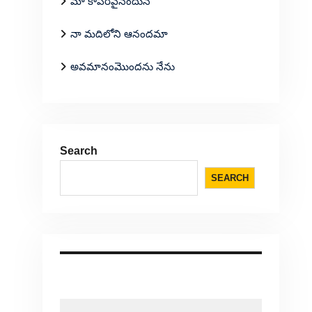
మా కాపరివైనందున
నా మదిలోని ఆనందమా
అవమానంమొందను నేను
Search
SEARCH