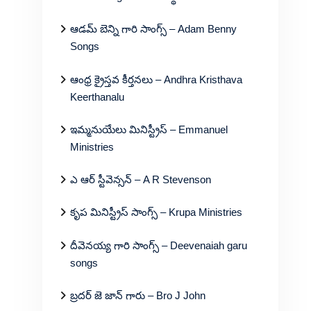
ఆడమ్ బెన్ని గారి సాంగ్స్ – Adam Benny
Songs
ఆంధ్ర క్రైస్తవ కీర్తనలు – Andhra Kristhava
Keerthanalu
ఇమ్మనుయేలు మినిస్ట్రీస్ – Emmanuel
Ministries
ఎ ఆర్ స్టీవెన్సన్ – A R Stevenson
కృప మినిస్ట్రీస్ సాంగ్స్ – Krupa Ministries
దీవెనయ్య గారి సాంగ్స్ – Deevenaiah garu
songs
బ్రదర్ జె జాన్ గారు – Bro J John