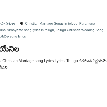
ివాహ పాటలు
Christian Marriage Songs in telugu
,
Paramuna
na Nirnayame song lyrics in telugu
,
Telugu Christian Wedding Song
నిల song lyrics
యేనిల
 Christian Marriage song Lyrics Lyrics: Telugu పరమున నిర్ణయమే
వీడని