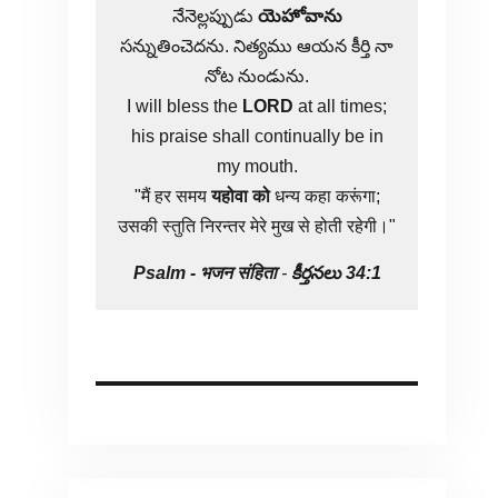
నేనెల్లప్పుడు
యెహోవాను
సన్నుతించెదను. నిత్యము ఆయన కీర్తి నా
నోట నుండును.
I will bless the
LORD
at all times;
his praise shall continually be in
my mouth.
"मैं हर समय
यहोवा
को
धन्य कहा करूंगा;
उसकी स्तुति निरन्तर मेरे मुख से होती रहेगी।"
Psalm -
भजन संहिता
-
కీర్తనలు 34:1