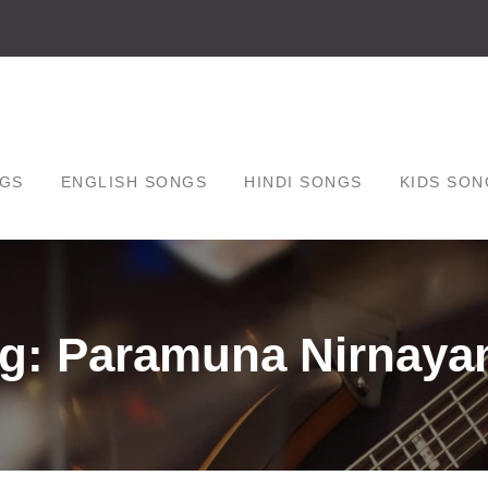
GS
ENGLISH SONGS
HINDI SONGS
KIDS SON
g: Paramuna Nirnay