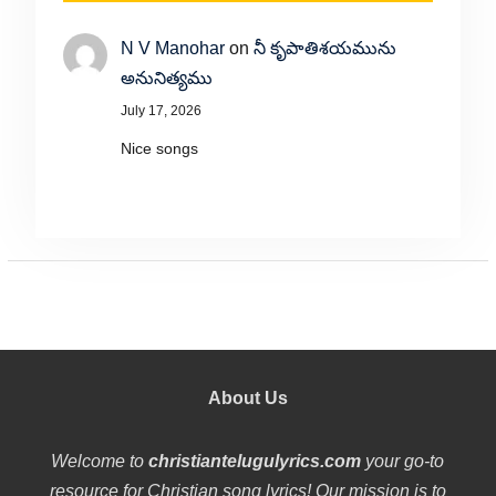
N V Manohar
on
నీ కృపాతిశయమును
అనునిత్యము
July 17, 2026
Nice songs
About Us
Welcome to
christiantelugulyrics.com
your go-to
resource for Christian song lyrics! Our mission is to