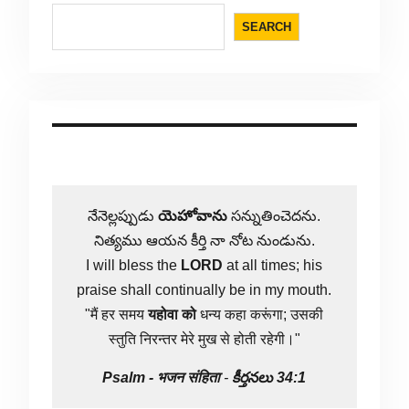
SEARCH
నేనెల్లప్పుడు
యెహోవాను
సన్నుతించెదను.
నిత్యము ఆయన కీర్తి నా నోట నుండును.
I will bless the
LORD
at all times; his
praise shall continually be in my mouth.
"मैं हर समय
यहोवा
को
धन्य कहा करूंगा; उसकी
स्तुति निरन्तर मेरे मुख से होती रहेगी।"
Psalm -
भजन संहिता
-
కీర్తనలు 34:1