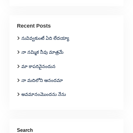
Recent Posts
నువివ్వకుంటే ఏది లేదయ్యా
నా నమ్మిక నీవు మాత్రమే
మా కాపరివైనందున
నా మదిలోని ఆనందమా
అవమానంమొందను నేను
Search