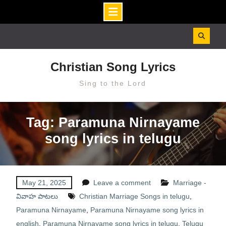
Skip
to
content
Christian Song Lyrics
Sing to the Lord
Tag: Paramuna Nirnayame
song lyrics in telugu
May 21, 2025
Leave a comment
Marriage -
వివాహ పాటలు
Christian Marriage Songs in telugu
,
Paramuna Nirnayame
,
Paramuna Nirnayame song lyrics in
english
,
Paramuna Nirnayame song lyrics in telugu
,
Telugu