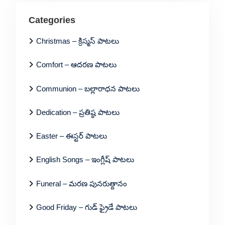
Categories
Christmas – క్రిస్మస్ పాటలు
Comfort – ఆదరణ పాటలు
Communion – బల్లారాధన పాటలు
Dedication – ప్రతిష్ఠ పాటలు
Easter – ఈస్టర్ పాటలు
English Songs – ఇంగ్లీష్ పాటలు
Funeral – మరణ పునరుత్దానం
Good Friday – గుడ్ ఫ్రైడే పాటలు