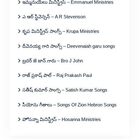
ఇమ్మనుయేలు మినిస్ట్రీస్ – Emmanuel Ministries
ఎ ఆర్ స్టీవెన్సన్ – A R Stevenson
కృప మినిస్ట్రీస్ సాంగ్స్ – Krupa Ministries
దీవెనయ్య గారి సాంగ్స్ – Deevenaiah garu songs
బ్రదర్ జె జాన్ గారు – Bro J John
రాజ్ ప్రకాష్ పాల్ – Raj Prakash Paul
సతీష్ కుమార్ సాంగ్స – Satish Kumar Songs
సీయోను గీతాలు – Songs Of Zion Hebron Songs
హోసన్నా మినిస్ట్రీస్ – Hosanna Ministries