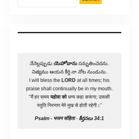
నేనెల్లప్పుడు
యెహోవాను
సన్నుతించెదను.
నిత్యము ఆయన కీర్తి నా నోట నుండును.
I will bless the
LORD
at all times; his
praise shall continually be in my mouth.
"मैं हर समय
यहोवा
को
धन्य कहा करूंगा; उसकी
स्तुति निरन्तर मेरे मुख से होती रहेगी।"
Psalm -
भजन संहिता
-
కీర్తనలు 34:1