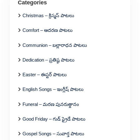
Categories
Christmas – క్రిస్మస్ పాటలు
Comfort – ఆదరణ పాటలు
Communion – బల్లారాధన పాటలు
Dedication – ప్రతిష్ఠ పాటలు
Easter – ఈస్టర్ పాటలు
English Songs – ఇంగ్లీష్ పాటలు
Funeral – మరణ పునరుత్దానం
Good Friday – గుడ్ ఫ్రైడే పాటలు
Gospel Songs – సువార్త పాటలు