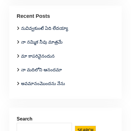
Recent Posts
నువివ్వకుంటే ఏది లేదయ్యా
నా నమ్మిక నీవు మాత్రమే
మా కాపరివైనందున
నా మదిలోని ఆనందమా
అవమానంమొందను నేను
Search
SEARCH