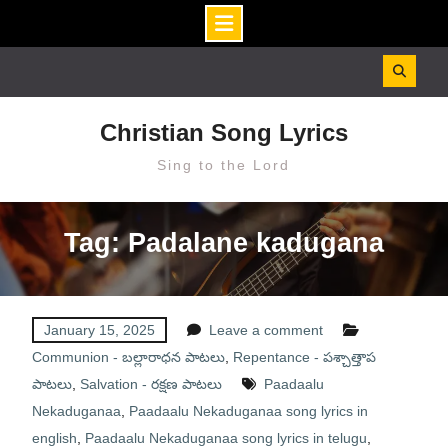
Skip
to
content
Christian Song Lyrics
Sing to the Lord
Tag: Padalane kadugana
January 15, 2025
Leave a comment
Communion - బల్లారాధన పాటలు
,
Repentance - పశ్చాత్తాప
పాటలు
,
Salvation - రక్షణ పాటలు
Paadaalu
Nekaduganaa
,
Paadaalu Nekaduganaa song lyrics in
english
,
Paadaalu Nekaduganaa song lyrics in telugu
,