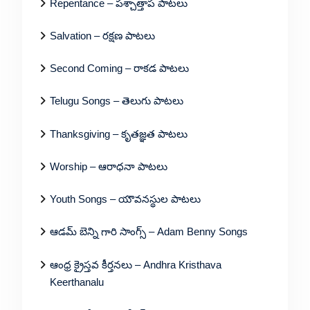
Repentance – పశ్చాత్తాప పాటలు
Salvation – రక్షణ పాటలు
Second Coming – రాకడ పాటలు
Telugu Songs – తెలుగు పాటలు
Thanksgiving – కృతజ్ఞత పాటలు
Worship – ఆరాధనా పాటలు
Youth Songs – యౌవనస్థుల పాటలు
ఆడమ్ బెన్ని గారి సాంగ్స్ – Adam Benny Songs
ఆంధ్ర క్రైస్తవ కీర్తనలు – Andhra Kristhava
Keerthanalu