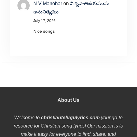
N V Manohar
on
నీ కృపాతిశయమును
అనునిత్యము
July 17, 2026
Nice songs
About Us
Welcome to
christiantelugulyrics.com
your go-to
resource for Christian song lyrics! Our mission is to
make it easy for everyone to find, share, and