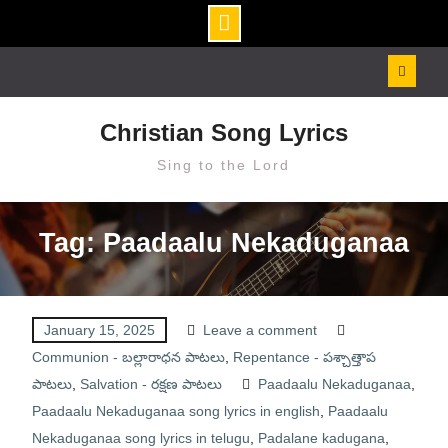
Skip
to
content
Christian Song Lyrics
Sing to the Lord
Tag: Paadaalu Nekaduganaa
January 15, 2025
Leave a comment
Communion - బల్లారాధన పాటలు
,
Repentance - పశ్చాత్తాప
పాటలు
,
Salvation - రక్షణ పాటలు
Paadaalu Nekaduganaa
,
Paadaalu Nekaduganaa song lyrics in english
,
Paadaalu
Nekaduganaa song lyrics in telugu
,
Padalane kadugana
,