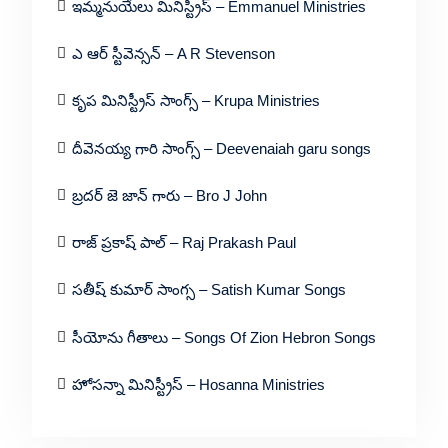
ఇమ్మనుయేలు మినిస్ట్రీస్ – Emmanuel Ministries
ఎ ఆర్ స్టీవెన్సన్ – A R Stevenson
కృప మినిస్ట్రీస్ సాంగ్స్ – Krupa Ministries
దీవెనయ్య గారి సాంగ్స్ – Deevenaiah garu songs
బ్రదర్ జె జాన్ గారు – Bro J John
రాజ్ ప్రకాష్ పాల్ – Raj Prakash Paul
సతీష్ కుమార్ సాంగ్స – Satish Kumar Songs
సీయోను గీతాలు – Songs Of Zion Hebron Songs
హోసన్నా మినిస్ట్రీస్ – Hosanna Ministries