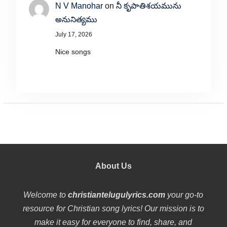
N V Manohar
on
నీ కృపాతిశయమును
అనునిత్యము
July 17, 2026
Nice songs
About Us
Welcome to
christiantelugulyrics.com
your go-to
resource for Christian song lyrics! Our mission is to
make it easy for everyone to find, share, and