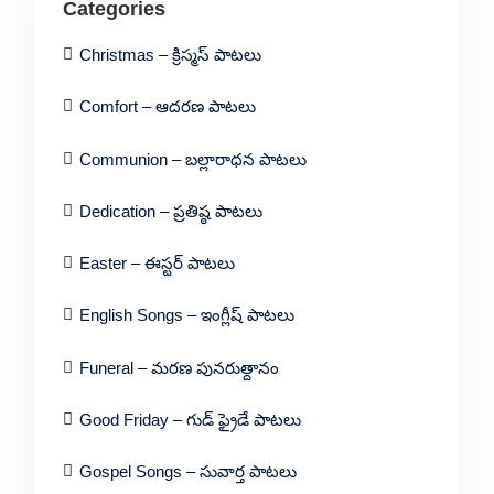
Categories
Christmas – క్రిస్మస్ పాటలు
Comfort – ఆదరణ పాటలు
Communion – బల్లారాధన పాటలు
Dedication – ప్రతిష్ఠ పాటలు
Easter – ఈస్టర్ పాటలు
English Songs – ఇంగ్లీష్ పాటలు
Funeral – మరణ పునరుత్దానం
Good Friday – గుడ్ ఫ్రైడే పాటలు
Gospel Songs – సువార్త పాటలు