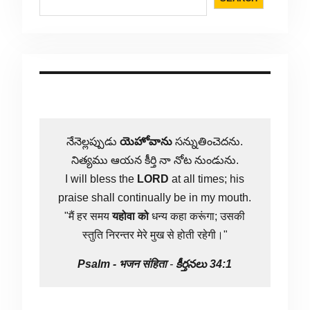
నేనెల్లప్పుడు
యెహోవాను
సన్నుతించెదను.
నిత్యము ఆయన కీర్తి నా నోట నుండును.
I will bless the
LORD
at all times; his
praise shall continually be in my mouth.
"मैं हर समय
यहोवा
को
धन्य कहा करूंगा; उसकी
स्तुति निरन्तर मेरे मुख से होती रहेगी।"
Psalm -
भजन संहिता
-
కీర్తనలు 34:1