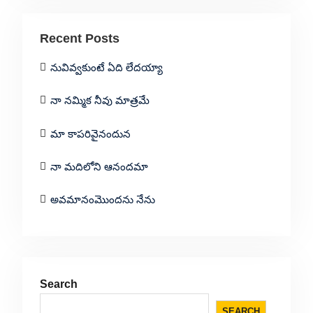
Recent Posts
నువివ్వకుంటే ఏది లేదయ్యా
నా నమ్మిక నీవు మాత్రమే
మా కాపరివైనందున
నా మదిలోని ఆనందమా
అవమానంమొందను నేను
Search
SEARCH