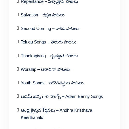
Repentance – పశ్చాత్తాప పాటలు
Salvation – రక్షణ పాటలు
Second Coming – రాకడ పాటలు
Telugu Songs – తెలుగు పాటలు
Thanksgiving – కృతజ్ఞత పాటలు
Worship – ఆరాధనా పాటలు
Youth Songs – యౌవనస్థుల పాటలు
ఆడమ్ బెన్ని గారి సాంగ్స్ – Adam Benny Songs
ఆంధ్ర క్రైస్తవ కీర్తనలు – Andhra Kristhava
Keerthanalu