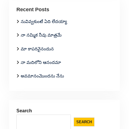
Recent Posts
నువివ్వకుంటే ఏది లేదయ్యా
నా నమ్మిక నీవు మాత్రమే
మా కాపరివైనందున
నా మదిలోని ఆనందమా
అవమానంమొందను నేను
Search
SEARCH