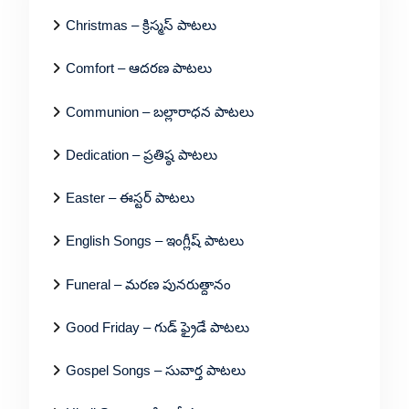
Christmas – క్రిస్మస్ పాటలు
Comfort – ఆదరణ పాటలు
Communion – బల్లారాధన పాటలు
Dedication – ప్రతిష్ఠ పాటలు
Easter – ఈస్టర్ పాటలు
English Songs – ఇంగ్లీష్ పాటలు
Funeral – మరణ పునరుత్దానం
Good Friday – గుడ్ ఫ్రైడే పాటలు
Gospel Songs – సువార్త పాటలు