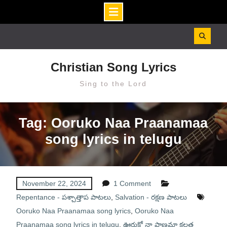
Skip
to
content
Christian Song Lyrics
Sing to the Lord
Tag: Ooruko Naa Praanamaa
song lyrics in telugu
November 22, 2024
1 Comment
Repentance - పశ్చాత్తాప పాటలు
,
Salvation - రక్షణ పాటలు
Ooruko Naa Praanamaa song lyrics
,
Ooruko Naa
Praanamaa song lyrics in telugu
,
ఊరుకో నా ప్రాణమా కలత