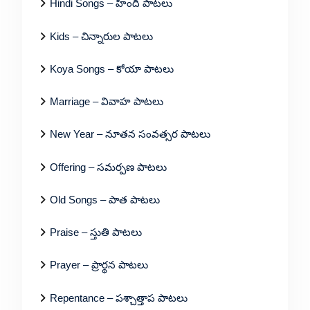
Hindi Songs – హిందీ పాటలు
Kids – చిన్నారుల పాటలు
Koya Songs – కోయా పాటలు
Marriage – వివాహ పాటలు
New Year – నూతన సంవత్సర పాటలు
Offering – సమర్పణ పాటలు
Old Songs – పాత పాటలు
Praise – స్తుతి పాటలు
Prayer – ప్రార్థన పాటలు
Repentance – పశ్చాత్తాప పాటలు