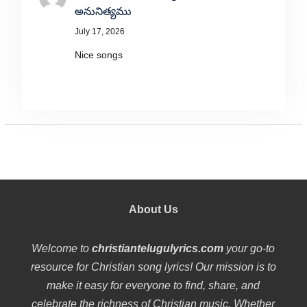
అనునిత్యము
July 17, 2026
Nice songs
About Us
Welcome to
christiantelugulyrics.com
your go-to
resource for Christian song lyrics! Our mission is to
make it easy for everyone to find, share, and
celebrate the richness of Christian music. Whether