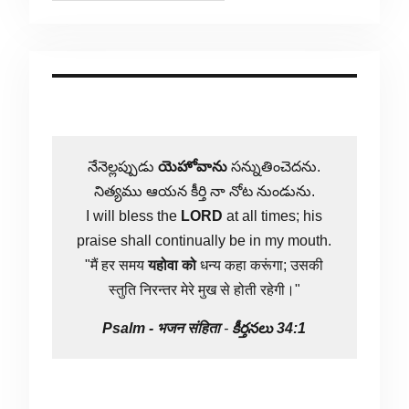
నేనెల్లప్పుడు
యెహోవాను
సన్నుతించెదను.
నిత్యము ఆయన కీర్తి నా నోట నుండును.
I will bless the
LORD
at all times; his
praise shall continually be in my mouth.
"मैं हर समय
यहोवा
को
धन्य कहा करूंगा; उसकी
स्तुति निरन्तर मेरे मुख से होती रहेगी।"
Psalm -
भजन संहिता
-
కీర్తనలు 34:1