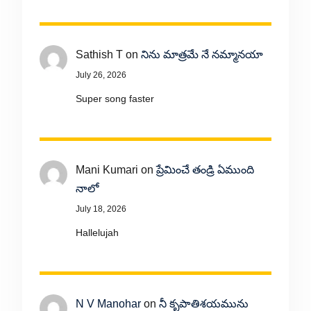
Sathish T
on
నిను మాత్రమే నే నమ్మానయా
July 26, 2026
Super song faster
Mani Kumari
on
ప్రేమించే తండ్రి ఏముంది
నాలో
July 18, 2026
Hallelujah
N V Manohar
on
నీ కృపాతిశయమును