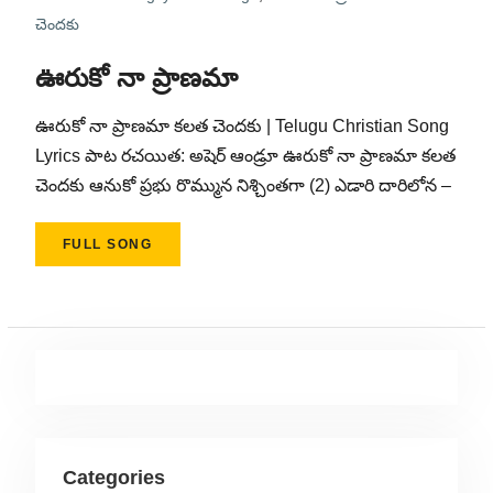
చెందకు
ఊరుకో నా ప్రాణమా
ఊరుకో నా ప్రాణమా కలత చెందకు | Telugu Christian Song
Lyrics పాట రచయిత: అషెర్ ఆండ్రూ ఊరుకో నా ప్రాణమా కలత
చెందకు ఆనుకో ప్రభు రొమ్మున నిశ్చింతగా (2) ఎడారి దారిలోన‌‌‌ –
FULL SONG
Categories