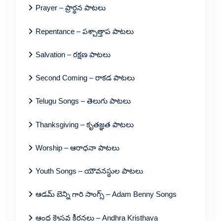
Prayer – ప్రార్థన పాటలు
Repentance – పశ్చాత్తాప పాటలు
Salvation – రక్షణ పాటలు
Second Coming – రాకడ పాటలు
Telugu Songs – తెలుగు పాటలు
Thanksgiving – కృతజ్ఞత పాటలు
Worship – ఆరాధనా పాటలు
Youth Songs – యౌవనస్థుల పాటలు
ఆడమ్ బెన్ని గారి సాంగ్స్ – Adam Benny Songs
ఆంధ్ర క్రైస్తవ కీర్తనలు – Andhra Kristhava