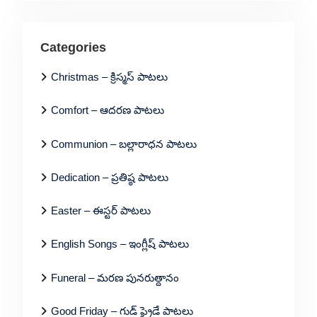
Categories
Christmas – క్రిస్మస్ పాటలు
Comfort – ఆదరణ పాటలు
Communion – బల్లారాధన పాటలు
Dedication – ప్రతిష్ఠ పాటలు
Easter – ఈస్టర్ పాటలు
English Songs – ఇంగ్లీష్ పాటలు
Funeral – మరణ పునరుత్దానం
Good Friday – గుడ్ ఫ్రైడే పాటలు