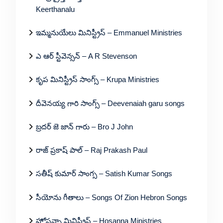
Keerthanalu
ఇమ్మనుయేలు మినిస్ట్రీస్ – Emmanuel Ministries
ఎ ఆర్ స్టీవెన్సన్ – A R Stevenson
కృప మినిస్ట్రీస్ సాంగ్స్ – Krupa Ministries
దీవెనయ్య గారి సాంగ్స్ – Deevenaiah garu songs
బ్రదర్ జె జాన్ గారు – Bro J John
రాజ్ ప్రకాష్ పాల్ – Raj Prakash Paul
సతీష్ కుమార్ సాంగ్స – Satish Kumar Songs
సీయోను గీతాలు – Songs Of Zion Hebron Songs
హోసన్నా మినిస్ట్రీస్ – Hosanna Ministries