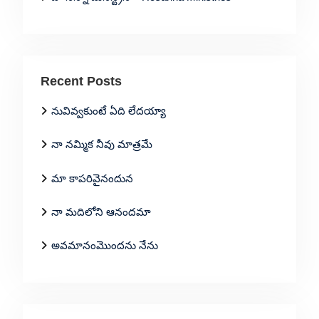
Recent Posts
నువివ్వకుంటే ఏది లేదయ్యా
నా నమ్మిక నీవు మాత్రమే
మా కాపరివైనందున
నా మదిలోని ఆనందమా
అవమానంమొందను నేను