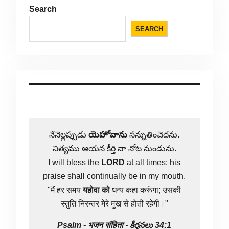
Search
SEARCH
నేనెల్లప్పుడు
యెహోవాను
సన్నుతించెదను.
నిత్యము ఆయన కీర్తి నా నోట నుండును.
I will bless the
LORD
at all times; his
praise shall continually be in my mouth.
"मैं हर समय
यहोवा
को
धन्य कहा करूंगा; उसकी
स्तुति निरन्तर मेरे मुख से होती रहेगी।"
Psalm -
भजन संहिता
-
కీర్తనలు 34:1