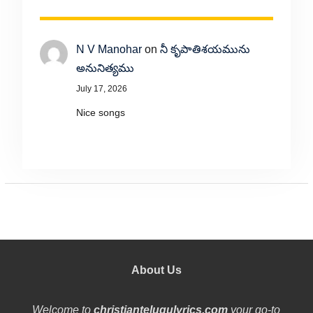
N V Manohar
on
నీ కృపాతిశయమును
అనునిత్యము
July 17, 2026
Nice songs
About Us
Welcome to
christiantelugulyrics.com
your go-to