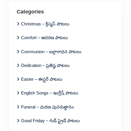
Categories
Christmas – క్రిస్మస్ పాటలు
Comfort – ఆదరణ పాటలు
Communion – బల్లారాధన పాటలు
Dedication – ప్రతిష్ఠ పాటలు
Easter – ఈస్టర్ పాటలు
English Songs – ఇంగ్లీష్ పాటలు
Funeral – మరణ పునరుత్దానం
Good Friday – గుడ్ ఫ్రైడే పాటలు