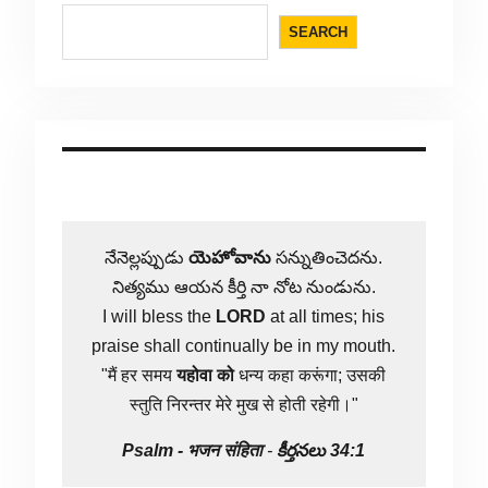
SEARCH
నేనెల్లప్పుడు
యెహోవాను
సన్నుతించెదను.
నిత్యము ఆయన కీర్తి నా నోట నుండును.
I will bless the
LORD
at all times; his
praise shall continually be in my mouth.
"मैं हर समय
यहोवा
को
धन्य कहा करूंगा; उसकी
स्तुति निरन्तर मेरे मुख से होती रहेगी।"
Psalm -
भजन संहिता
-
కీర్తనలు 34:1