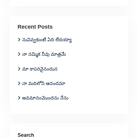
Recent Posts
నువివ్వకుంటే ఏది లేదయ్యా
నా నమ్మిక నీవు మాత్రమే
మా కాపరివైనందున
నా మదిలోని ఆనందమా
అవమానంమొందను నేను
Search