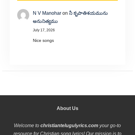
N V Manohar
on
నీ కృపాతిశయమును
అనునిత్యము
July 17, 2026
Nice songs
About Us
Welcome to
christiantelugulyrics.com
your go-to
resource for Christian song lyrics! Our mission is to