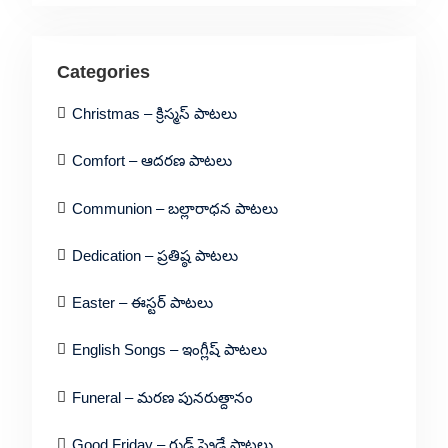
Categories
Christmas – క్రిస్మస్ పాటలు
Comfort – ఆదరణ పాటలు
Communion – బల్లారాధన పాటలు
Dedication – ప్రతిష్ఠ పాటలు
Easter – ఈస్టర్ పాటలు
English Songs – ఇంగ్లీష్ పాటలు
Funeral – మరణ పునరుత్దానం
Good Friday – గుడ్ ఫ్రైడే పాటలు