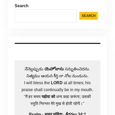
Search
SEARCH
నేనెల్లప్పుడు
యెహోవాను
సన్నుతించెదను.
నిత్యము ఆయన కీర్తి నా నోట నుండును.
I will bless the
LORD
at all times; his
praise shall continually be in my mouth.
"मैं हर समय
यहोवा
को
धन्य कहा करूंगा; उसकी
स्तुति निरन्तर मेरे मुख से होती रहेगी।"
Psalm -
भजन संहिता
-
కీర్తనలు 34:1