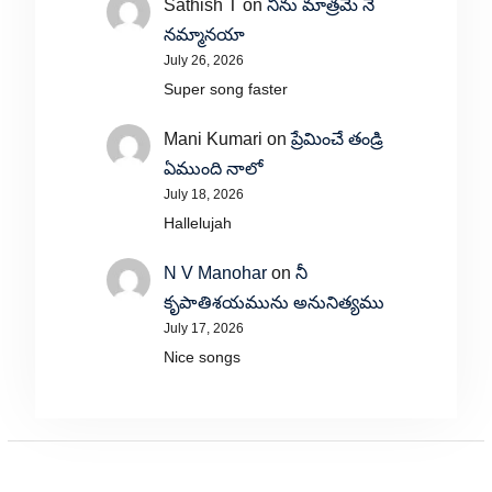
Sathish T
on
నిను మాత్రమే నే
నమ్మానయా
July 26, 2026
Super song faster
Mani Kumari
on
ప్రేమించే తండ్రి
ఏముంది నాలో
July 18, 2026
Hallelujah
N V Manohar
on
నీ
కృపాతిశయమును అనునిత్యము
July 17, 2026
Nice songs