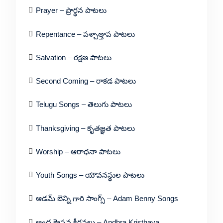
Prayer – ప్రార్థన పాటలు
Repentance – పశ్చాత్తాప పాటలు
Salvation – రక్షణ పాటలు
Second Coming – రాకడ పాటలు
Telugu Songs – తెలుగు పాటలు
Thanksgiving – కృతజ్ఞత పాటలు
Worship – ఆరాధనా పాటలు
Youth Songs – యౌవనస్థుల పాటలు
ఆడమ్ బెన్ని గారి సాంగ్స్ – Adam Benny Songs
ఆంధ్ర క్రైస్తవ కీర్తనలు – Andhra Kristhava