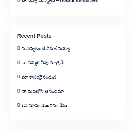
హోసన్నా మినిస్ట్రీస్ – Hosanna Ministries
Recent Posts
నువివ్వకుంటే ఏది లేదయ్యా
నా నమ్మిక నీవు మాత్రమే
మా కాపరివైనందున
నా మదిలోని ఆనందమా
అవమానంమొందను నేను