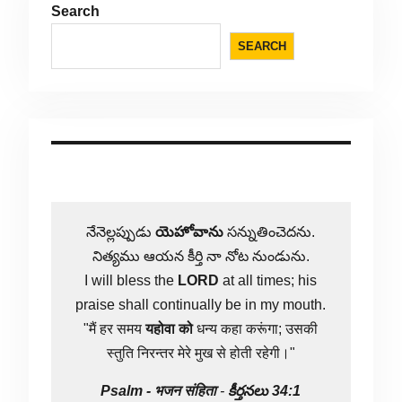
Search
SEARCH
నేనెల్లప్పుడు
యెహోవాను
సన్నుతించెదను.
నిత్యము ఆయన కీర్తి నా నోట నుండును.
I will bless the
LORD
at all times; his
praise shall continually be in my mouth.
"मैं हर समय
यहोवा
को
धन्य कहा करूंगा; उसकी
स्तुति निरन्तर मेरे मुख से होती रहेगी।"
Psalm -
भजन संहिता
-
కీర్తనలు 34:1