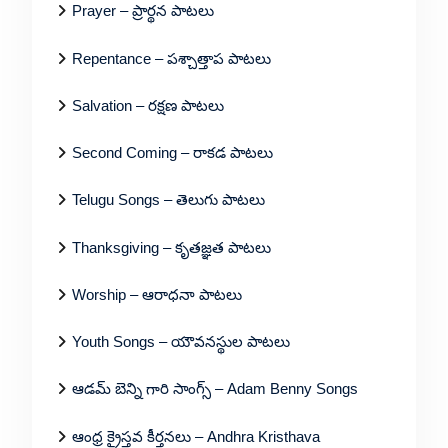
Prayer – ప్రార్థన పాటలు
Repentance – పశ్చాత్తాప పాటలు
Salvation – రక్షణ పాటలు
Second Coming – రాకడ పాటలు
Telugu Songs – తెలుగు పాటలు
Thanksgiving – కృతజ్ఞత పాటలు
Worship – ఆరాధనా పాటలు
Youth Songs – యౌవనస్థుల పాటలు
ఆడమ్ బెన్ని గారి సాంగ్స్ – Adam Benny Songs
ఆంధ్ర క్రైస్తవ కీర్తనలు – Andhra Kristhava