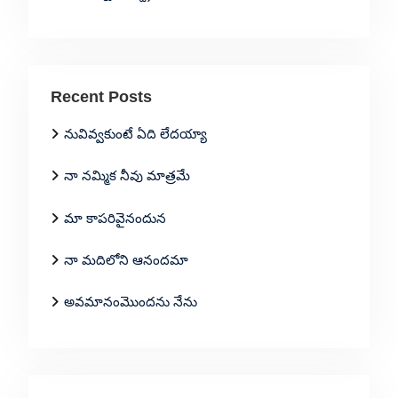
Recent Posts
నువివ్వకుంటే ఏది లేదయ్యా
నా నమ్మిక నీవు మాత్రమే
మా కాపరివైనందున
నా మదిలోని ఆనందమా
అవమానంమొందను నేను