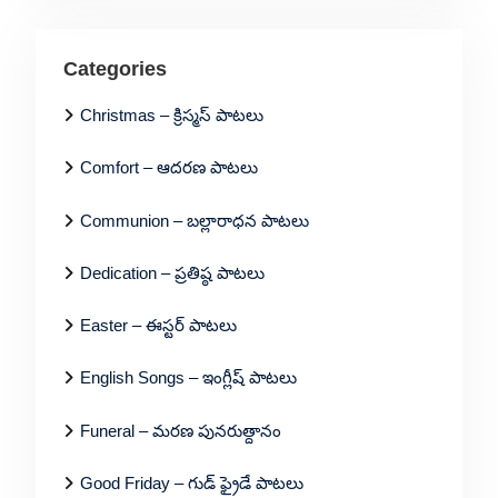
Categories
Christmas – క్రిస్మస్ పాటలు
Comfort – ఆదరణ పాటలు
Communion – బల్లారాధన పాటలు
Dedication – ప్రతిష్ఠ పాటలు
Easter – ఈస్టర్ పాటలు
English Songs – ఇంగ్లీష్ పాటలు
Funeral – మరణ పునరుత్దానం
Good Friday – గుడ్ ఫ్రైడే పాటలు