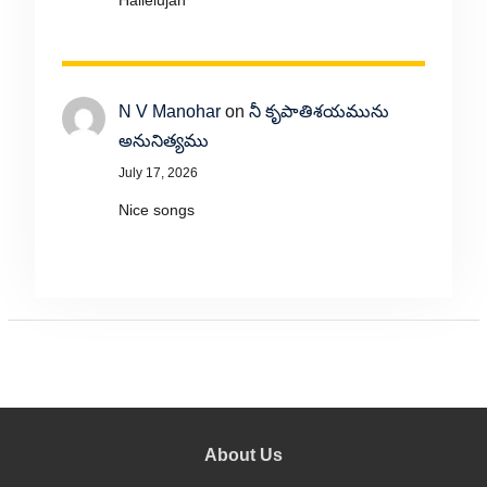
Hallelujah
N V Manohar
on
నీ కృపాతిశయమును
అనునిత్యము
July 17, 2026
Nice songs
About Us