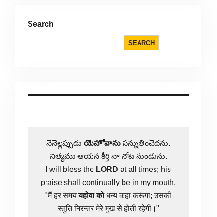
Search
SEARCH
నేనెల్లప్పుడు
యెహోవాను
సన్నుతించెదను.
నిత్యము ఆయన కీర్తి నా నోట నుండును.
I will bless the
LORD
at all times; his
praise shall continually be in my mouth.
"मैं हर समय
यहोवा
को
धन्य कहा करूंगा; उसकी
स्तुति निरन्तर मेरे मुख से होती रहेगी।"