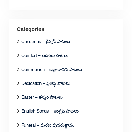
Categories
Christmas – క్రిస్మస్ పాటలు
Comfort – ఆదరణ పాటలు
Communion – బల్లారాధన పాటలు
Dedication – ప్రతిష్ఠ పాటలు
Easter – ఈస్టర్ పాటలు
English Songs – ఇంగ్లీష్ పాటలు
Funeral – మరణ పునరుత్దానం