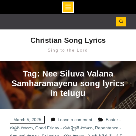
Skip
to
content
Christian Song Lyrics
Sing to the Lord
Tag: Nee Siluva Valana
Samharamayenu song lyrics
in telugu
March 5, 2025
Leave a comment
Easter -
ఈస్టర్ పాటలు
,
Good Friday - గుడ్ ఫ్రైడే పాటలు
,
Repentance -