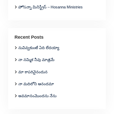
హోసన్నా మినిస్ట్రీస్ – Hosanna Ministries
Recent Posts
నువివ్వకుంటే ఏది లేదయ్యా
నా నమ్మిక నీవు మాత్రమే
మా కాపరివైనందున
నా మదిలోని ఆనందమా
అవమానంమొందను నేను