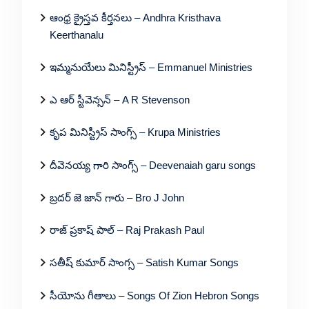
ఆంధ్ర క్రైస్తవ కీర్తనలు – Andhra Kristhava
Keerthanalu
ఇమ్మనుయేలు మినిస్ట్రీస్ – Emmanuel Ministries
ఎ ఆర్ స్టీవెన్సన్ – A R Stevenson
కృప మినిస్ట్రీస్ సాంగ్స్ – Krupa Ministries
దీవెనయ్య గారి సాంగ్స్ – Deevenaiah garu songs
బ్రదర్ జె జాన్ గారు – Bro J John
రాజ్ ప్రకాష్ పాల్ – Raj Prakash Paul
సతీష్ కుమార్ సాంగ్స – Satish Kumar Songs
సీయోను గీతాలు – Songs Of Zion Hebron Songs