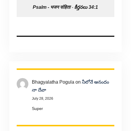
Psalm -
भजन संहिता
-
కీర్తనలు 34:1
Bhagyalatha Pogula
on
నీలోనే ఆనందం
నా దేవా
July 28, 2026
Super