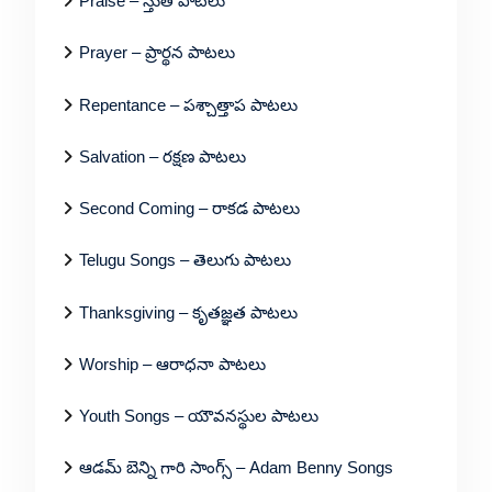
Praise – స్తుతి పాటలు
Prayer – ప్రార్థన పాటలు
Repentance – పశ్చాత్తాప పాటలు
Salvation – రక్షణ పాటలు
Second Coming – రాకడ పాటలు
Telugu Songs – తెలుగు పాటలు
Thanksgiving – కృతజ్ఞత పాటలు
Worship – ఆరాధనా పాటలు
Youth Songs – యౌవనస్థుల పాటలు
ఆడమ్ బెన్ని గారి సాంగ్స్ – Adam Benny Songs