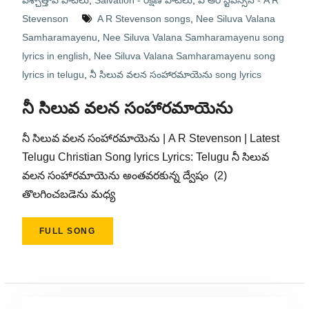
పశ్చాత్తాప పాటలు
,
Salvation - రక్షణ పాటలు
,
ఎ ఆర్ స్టీవెన్సన్ - A R
Stevenson
A R Stevenson songs
,
Nee Siluva Valana
Samharamayenu
,
Nee Siluva Valana Samharamayenu song
lyrics in english
,
Nee Siluva Valana Samharamayenu song
lyrics in telugu
,
నీ సిలువ వలన సంహారమాయెను song lyrics
నీ సిలువ వలన సంహారమాయెను
నీ సిలువ వలన సంహారమాయెను | A R Stevenson | Latest
Telugu Christian Song lyrics Lyrics: Telugu నీ సిలువ
వలన సంహారమాయెను అంతవరకున్న ద్వేషం (2)
తొలగించబడెను మధ్య
FULL SONG