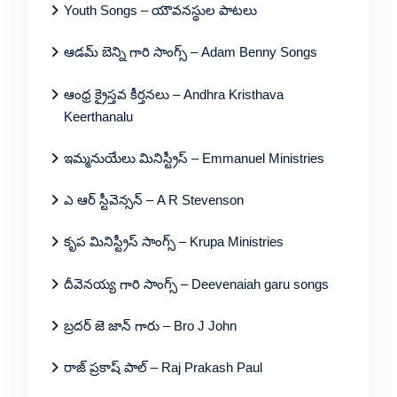
Youth Songs – యౌవనస్థుల పాటలు
ఆడమ్ బెన్ని గారి సాంగ్స్ – Adam Benny Songs
ఆంధ్ర క్రైస్తవ కీర్తనలు – Andhra Kristhava
Keerthanalu
ఇమ్మనుయేలు మినిస్ట్రీస్ – Emmanuel Ministries
ఎ ఆర్ స్టీవెన్సన్ – A R Stevenson
కృప మినిస్ట్రీస్ సాంగ్స్ – Krupa Ministries
దీవెనయ్య గారి సాంగ్స్ – Deevenaiah garu songs
బ్రదర్ జె జాన్ గారు – Bro J John
రాజ్ ప్రకాష్ పాల్ – Raj Prakash Paul