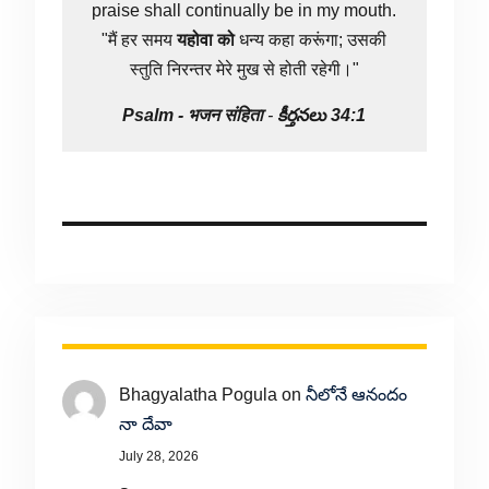
praise shall continually be in my mouth.
"मैं हर समय
यहोवा
को
धन्य कहा करूंगा; उसकी
स्तुति निरन्तर मेरे मुख से होती रहेगी।"
Psalm -
भजन संहिता
-
కీర్తనలు 34:1
Bhagyalatha Pogula
on
నీలోనే ఆనందం
నా దేవా
July 28, 2026