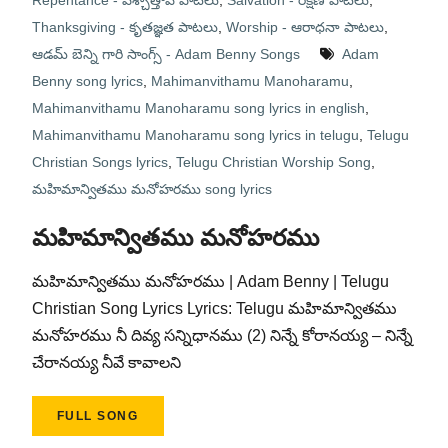
Repentance - పశ్చాత్తాప పాటలు
,
Salvation - రక్షణ పాటలు
,
Thanksgiving - కృతజ్ఞత పాటలు
,
Worship - ఆరాధనా పాటలు
,
ఆడమ్ బెన్ని గారి సాంగ్స్ - Adam Benny Songs
Adam
Benny song lyrics
,
Mahimanvithamu Manoharamu
,
Mahimanvithamu Manoharamu song lyrics in english
,
Mahimanvithamu Manoharamu song lyrics in telugu
,
Telugu
Christian Songs lyrics
,
Telugu Christian Worship Song
,
మహిమాన్వితము మనోహరము song lyrics
మహిమాన్వితము మనోహరము
మహిమాన్వితము మనోహరము | Adam Benny | Telugu
Christian Song Lyrics Lyrics: Telugu మహిమాన్వితము
మనోహరము నీ దివ్య సన్నిధానము (2) నిన్నే కోరానయ్య – నిన్నే
చేరానయ్య నీవే కావాలని
FULL SONG