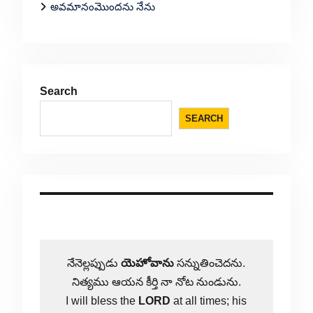
అవమానంమొందను నేను
Search
SEARCH
నేనెల్లప్పుడు
యెహోవాను
సన్నుతించెదను.
నిత్యము ఆయన కీర్తి నా నోట నుండును.
I will bless the
LORD
at all times; his