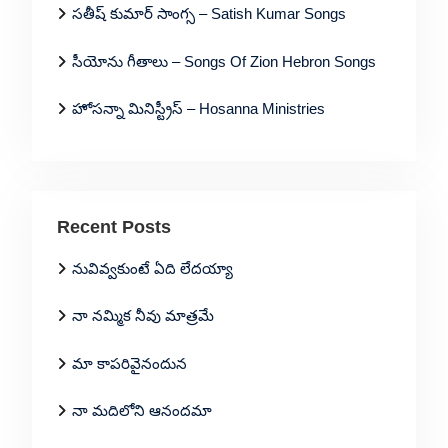
సతీష్ కుమార్ సాంగ్స – Satish Kumar Songs
సీయోను గీతాలు – Songs Of Zion Hebron Songs
హోసన్నా మినిస్ట్రీస్ – Hosanna Ministries
Recent Posts
నువివ్వకుంటే ఏది లేదయ్యా
నా నమ్మిక నీవు మాత్రమే
మా కాపరివైనందున
నా మదిలోని ఆనందమా