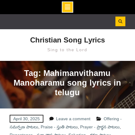
Skip
to
content
Christian Song Lyrics
Sing to the Lord
Tag: Mahimanvithamu
Manoharamu song lyrics in
telugu
April 30, 2025
Leave a comment
Offering -
సమర్పణ పాటలు
,
Praise - స్తుతి పాటలు
,
Prayer - ప్రార్థన పాటలు
,