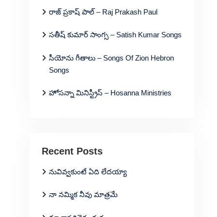
రాజ్ ప్రకాష్ పాల్ – Raj Prakash Paul
సతీష్ కుమార్ సాంగ్స – Satish Kumar Songs
సీయోను గీతాలు – Songs Of Zion Hebron
Songs
హోసన్నా మినిస్ట్రీస్ – Hosanna Ministries
Recent Posts
నువివ్వకుంటే ఏది లేదయ్యా
నా నమ్మిక నీవు మాత్రమే