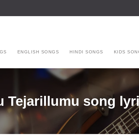
GS
ENGLISH SONGS
HINDI SONGS
KIDS SON
Tejarillumu song lyri