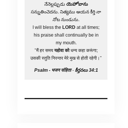
నేనెల్లప్పుడు
యెహోవాను
సన్నుతించెదను. నిత్యము ఆయన కీర్తి నా
నోట నుండును.
I will bless the
LORD
at all times;
his praise shall continually be in
my mouth.
"मैं हर समय
यहोवा
को
धन्य कहा करूंगा;
उसकी स्तुति निरन्तर मेरे मुख से होती रहेगी।"
Psalm -
भजन संहिता
-
కీర్తనలు 34:1