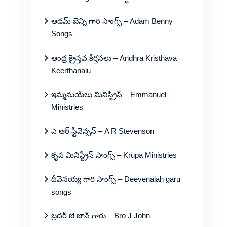
ఆడమ్ బెన్ని గారి సాంగ్స్ – Adam Benny
Songs
ఆంధ్ర క్రైస్తవ కీర్తనలు – Andhra Kristhava
Keerthanalu
ఇమ్మనుయేలు మినిస్ట్రీస్ – Emmanuel
Ministries
ఎ ఆర్ స్టీవెన్సన్ – A R Stevenson
కృప మినిస్ట్రీస్ సాంగ్స్ – Krupa Ministries
దీవెనయ్య గారి సాంగ్స్ – Deevenaiah garu
songs
బ్రదర్ జె జాన్ గారు – Bro J John