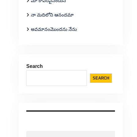
మా కాపరివైనందున
నా మదిలోని ఆనందమా
అవమానంమొందను నేను
Search
SEARCH