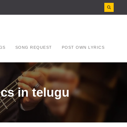
GS
SONG REQUEST
POST OWN LYRICS
cs in telugu