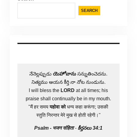
SEARCH
నేనెల్లప్పుడు
యెహోవాను
సన్నుతించెదను.
నిత్యము ఆయన కీర్తి నా నోట నుండును.
I will bless the
LORD
at all times; his
praise shall continually be in my mouth.
"मैं हर समय
यहोवा
को
धन्य कहा करूंगा; उसकी
स्तुति निरन्तर मेरे मुख से होती रहेगी।"
Psalm -
भजन संहिता
-
కీర్తనలు 34:1