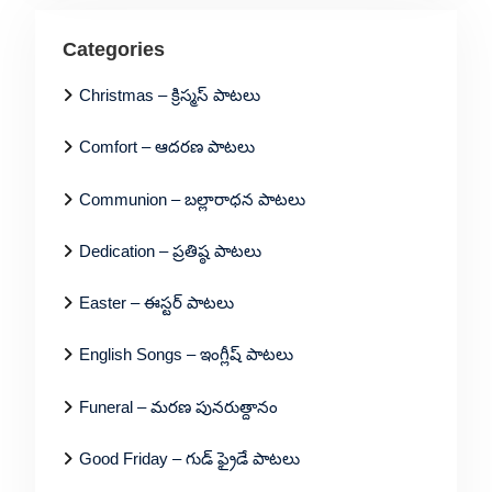
Categories
Christmas – క్రిస్మస్ పాటలు
Comfort – ఆదరణ పాటలు
Communion – బల్లారాధన పాటలు
Dedication – ప్రతిష్ఠ పాటలు
Easter – ఈస్టర్ పాటలు
English Songs – ఇంగ్లీష్ పాటలు
Funeral – మరణ పునరుత్దానం
Good Friday – గుడ్ ఫ్రైడే పాటలు