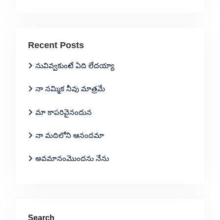
Recent Posts
నువివ్వకుంటే ఏది లేదయ్యా
నా నమ్మిక నీవు మాత్రమే
మా కాపరివైనందున
నా మదిలోని ఆనందమా
అవమానంమొందను నేను
Search