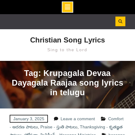
Skip
to
content
Christian Song Lyrics
Sing to the Lord
Tag: Krupagala Devaa
Dayagala Raajaa song lyrics
in telugu
January 3, 2025
Leave a comment
Comfort
- ఆదరణ పాటలు
,
Praise - స్తుతి పాటలు
,
Thanksgiving - కృతజ్ఞత