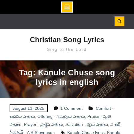
Skip
to
content
Christian Song Lyrics
Sing to the Lord
Tag: Kanule Chuse song
lyrics in english
August 13, 2025
1 Comment
Comfort -
ఆదరణ పాటలు
,
Offering - సమర్పణ పాటలు
,
Praise - స్తుతి
పాటలు
,
Prayer - ప్రార్థన పాటలు
,
Salvation - రక్షణ పాటలు
,
ఎ ఆర్
స్టీవెన్సన్ - A R Stevenson
Kanule Chuse lyrics
,
Kanule