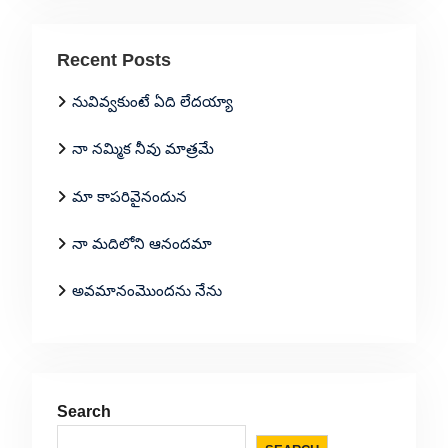
Recent Posts
నువివ్వకుంటే ఏది లేదయ్యా
నా నమ్మిక నీవు మాత్రమే
మా కాపరివైనందున
నా మదిలోని ఆనందమా
అవమానంమొందను నేను
Search