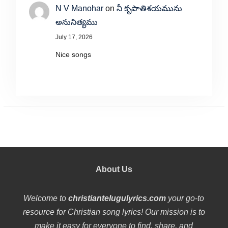
N V Manohar
on
నీ కృపాతిశయమును
అనునిత్యము
July 17, 2026
Nice songs
About Us
Welcome to
christiantelugulyrics.com
your go-to
resource for Christian song lyrics! Our mission is to
make it easy for everyone to find, share, and