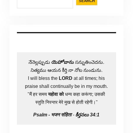
SEARCH
నేనెల్లప్పుడు
యెహోవాను
సన్నుతించెదను.
నిత్యము ఆయన కీర్తి నా నోట నుండును.
I will bless the
LORD
at all times; his
praise shall continually be in my mouth.
"मैं हर समय
यहोवा
को
धन्य कहा करूंगा; उसकी
स्तुति निरन्तर मेरे मुख से होती रहेगी।"
Psalm -
भजन संहिता
-
కీర్తనలు 34:1