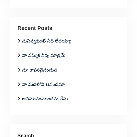
Recent Posts
నువివ్వకుంటే ఏది లేదయ్యా
నా నమ్మిక నీవు మాత్రమే
మా కాపరివైనందున
నా మదిలోని ఆనందమా
అవమానంమొందను నేను
Search