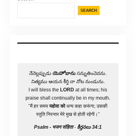
SEARCH
నేనెల్లప్పుడు
యెహోవాను
సన్నుతించెదను.
నిత్యము ఆయన కీర్తి నా నోట నుండును.
I will bless the
LORD
at all times; his
praise shall continually be in my mouth.
"मैं हर समय
यहोवा
को
धन्य कहा करूंगा; उसकी
स्तुति निरन्तर मेरे मुख से होती रहेगी।"
Psalm -
भजन संहिता
-
కీర్తనలు 34:1