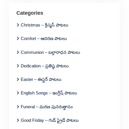
Categories
Christmas – క్రిస్మస్ పాటలు
Comfort – ఆదరణ పాటలు
Communion – బల్లారాధన పాటలు
Dedication – ప్రతిష్ఠ పాటలు
Easter – ఈస్టర్ పాటలు
English Songs – ఇంగ్లీష్ పాటలు
Funeral – మరణ పునరుత్దానం
Good Friday – గుడ్ ఫ్రైడే పాటలు