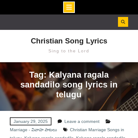
Skip
to
content
Christian Song Lyrics
Sing to the Lord
Tag: Kalyana ragala
sandadilo song lyrics in
telugu
January 29, 2025
Leave a comment
Marriage - వివాహ పాటలు
Christian Marriage Songs in