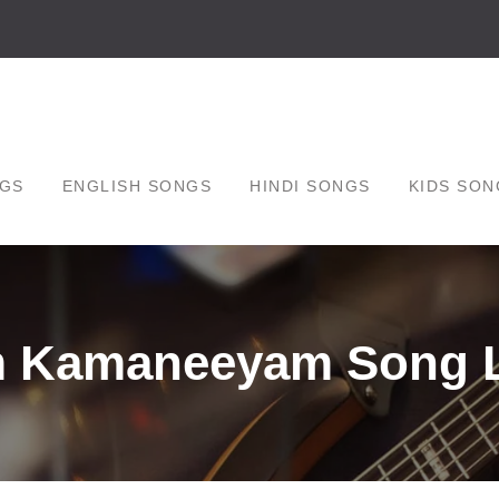
GS
ENGLISH SONGS
HINDI SONGS
KIDS SON
 Kamaneeyam Song Ly