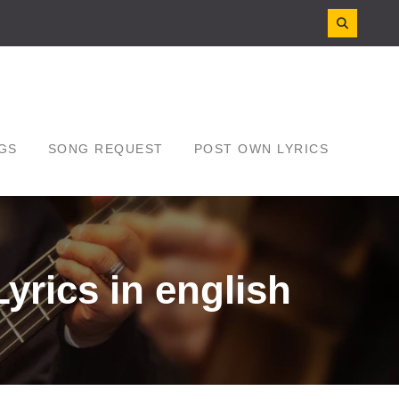
GS
SONG REQUEST
POST OWN LYRICS
rics in english