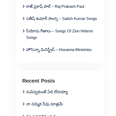
రాజ్ ప్రకాష్ పాల్ – Raj Prakash Paul
సతీష్ కుమార్ సాంగ్స – Satish Kumar Songs
సీయోను గీతాలు – Songs Of Zion Hebron
Songs
హోసన్నా మినిస్ట్రీస్ – Hosanna Ministries
Recent Posts
నువివ్వకుంటే ఏది లేదయ్యా
నా నమ్మిక నీవు మాత్రమే