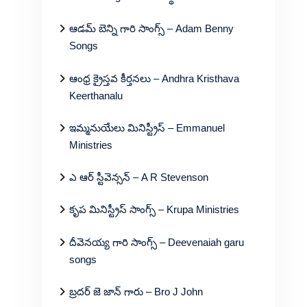
ఆడమ్ బెన్ని గారి సాంగ్స్ – Adam Benny
Songs
ఆంధ్ర క్రైస్తవ కీర్తనలు – Andhra Kristhava
Keerthanalu
ఇమ్మనుయేలు మినిస్ట్రీస్ – Emmanuel
Ministries
ఎ ఆర్ స్టీవెన్సన్ – A R Stevenson
కృప మినిస్ట్రీస్ సాంగ్స్ – Krupa Ministries
దీవెనయ్య గారి సాంగ్స్ – Deevenaiah garu
songs
బ్రదర్ జె జాన్ గారు – Bro J John