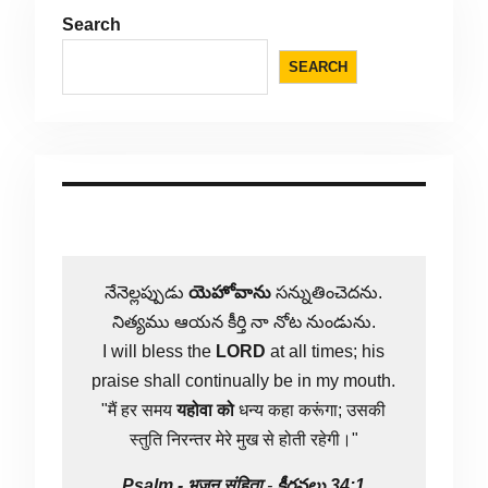
Search
SEARCH
నేనెల్లప్పుడు
యెహోవాను
సన్నుతించెదను.
నిత్యము ఆయన కీర్తి నా నోట నుండును.
I will bless the
LORD
at all times; his
praise shall continually be in my mouth.
"मैं हर समय
यहोवा
को
धन्य कहा करूंगा; उसकी
स्तुति निरन्तर मेरे मुख से होती रहेगी।"
Psalm -
भजन संहिता
-
కీర్తనలు 34:1