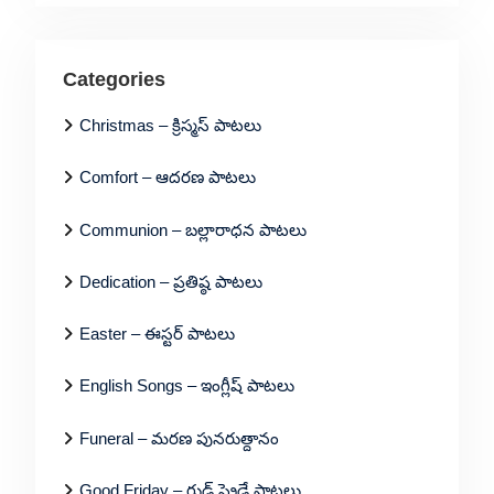
Categories
Christmas – క్రిస్మస్ పాటలు
Comfort – ఆదరణ పాటలు
Communion – బల్లారాధన పాటలు
Dedication – ప్రతిష్ఠ పాటలు
Easter – ఈస్టర్ పాటలు
English Songs – ఇంగ్లీష్ పాటలు
Funeral – మరణ పునరుత్దానం
Good Friday – గుడ్ ఫ్రైడే పాటలు