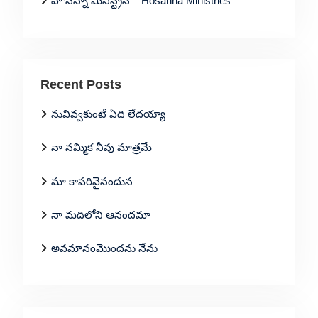
హోసన్నా మినిస్ట్రీస్ – Hosanna Ministries
Recent Posts
నువివ్వకుంటే ఏది లేదయ్యా
నా నమ్మిక నీవు మాత్రమే
మా కాపరివైనందున
నా మదిలోని ఆనందమా
అవమానంమొందను నేను