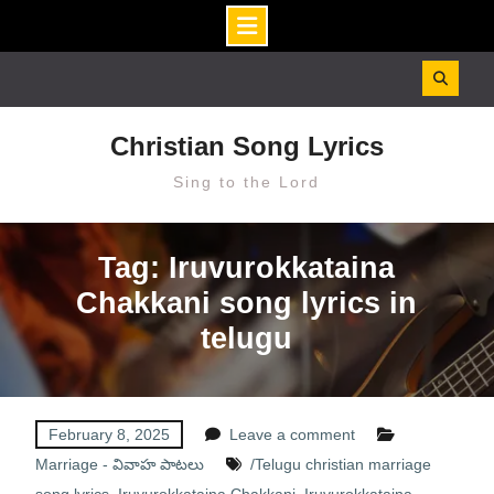
Skip
to
content
Christian Song Lyrics
Sing to the Lord
Tag: Iruvurokkataina
Chakkani song lyrics in
telugu
February 8, 2025
Leave a comment
Marriage - వివాహ పాటలు
/Telugu christian marriage