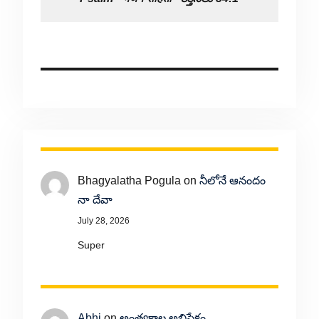
Bhagyalatha Pogula
on
నీలోనే ఆనందం
నా దేవా
July 28, 2026
Super
Abhi
on
అంత్యకాల అభిషేకం