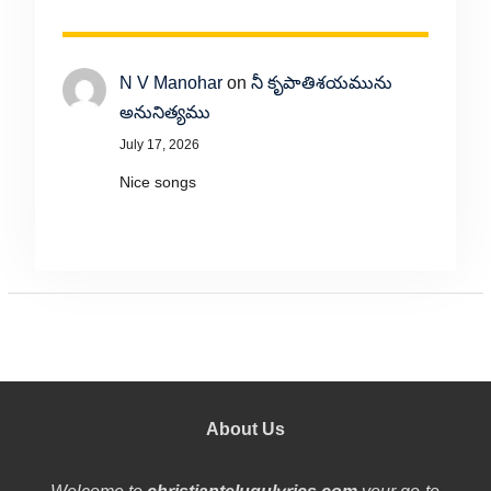
N V Manohar
on
నీ కృపాతిశయమును
అనునిత్యము
July 17, 2026
Nice songs
About Us