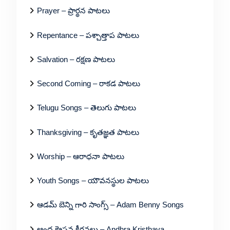
Prayer – ప్రార్థన పాటలు
Repentance – పశ్చాత్తాప పాటలు
Salvation – రక్షణ పాటలు
Second Coming – రాకడ పాటలు
Telugu Songs – తెలుగు పాటలు
Thanksgiving – కృతజ్ఞత పాటలు
Worship – ఆరాధనా పాటలు
Youth Songs – యౌవనస్థుల పాటలు
ఆడమ్ బెన్ని గారి సాంగ్స్ – Adam Benny Songs
ఆంధ్ర క్రైస్తవ కీర్తనలు – Andhra Kristhava