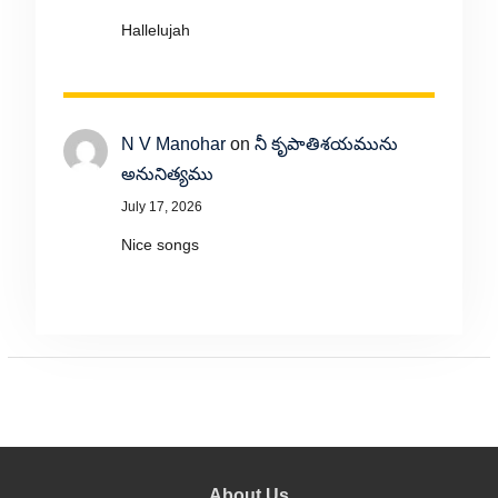
Hallelujah
N V Manohar
on
నీ కృపాతిశయమును
అనునిత్యము
July 17, 2026
Nice songs
About Us