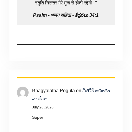
स्तुति निरन्तर मेरे मुख से होती रहेगी।"
Psalm -
भजन संहिता
-
కీర్తనలు 34:1
Bhagyalatha Pogula
on
నీలోనే ఆనందం
నా దేవా
July 28, 2026
Super