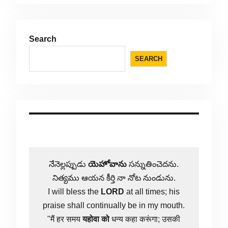
Search
SEARCH
నేనెల్లప్పుడు
యెహోవాను
సన్నుతించెదను.
నిత్యము ఆయన కీర్తి నా నోట నుండును.
I will bless the
LORD
at all times; his
praise shall continually be in my mouth.
"मैं हर समय
यहोवा
को
धन्य कहा करूंगा; उसकी