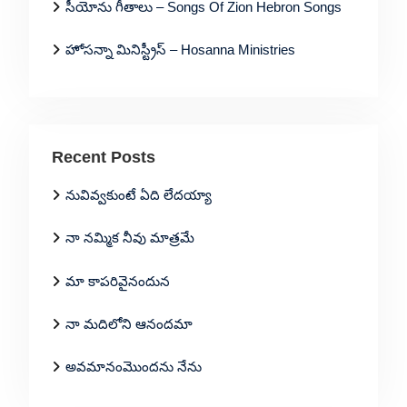
సీయోను గీతాలు – Songs Of Zion Hebron Songs
హోసన్నా మినిస్ట్రీస్ – Hosanna Ministries
Recent Posts
నువివ్వకుంటే ఏది లేదయ్యా
నా నమ్మిక నీవు మాత్రమే
మా కాపరివైనందున
నా మదిలోని ఆనందమా
అవమానంమొందను నేను