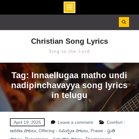
Skip
to
content
Christian Song Lyrics
Sing to the Lord
Tag: Innaellugaa matho undi
nadipinchavayya song lyrics
in telugu
April 19, 2025
Leave a comment
Comfort -
ఆదరణ పాటలు
,
Offering - సమర్పణ పాటలు
,
Praise - స్తుతి