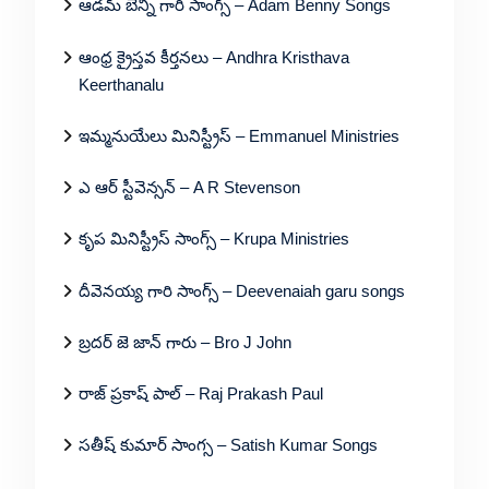
ఆడమ్ బెన్ని గారి సాంగ్స్ – Adam Benny Songs
ఆంధ్ర క్రైస్తవ కీర్తనలు – Andhra Kristhava
Keerthanalu
ఇమ్మనుయేలు మినిస్ట్రీస్ – Emmanuel Ministries
ఎ ఆర్ స్టీవెన్సన్ – A R Stevenson
కృప మినిస్ట్రీస్ సాంగ్స్ – Krupa Ministries
దీవెనయ్య గారి సాంగ్స్ – Deevenaiah garu songs
బ్రదర్ జె జాన్ గారు – Bro J John
రాజ్ ప్రకాష్ పాల్ – Raj Prakash Paul
సతీష్ కుమార్ సాంగ్స – Satish Kumar Songs