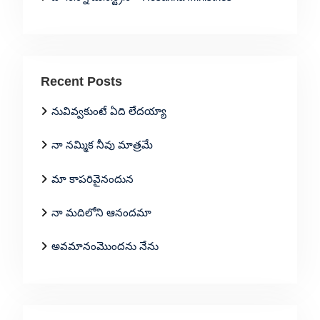
Recent Posts
నువివ్వకుంటే ఏది లేదయ్యా
నా నమ్మిక నీవు మాత్రమే
మా కాపరివైనందున
నా మదిలోని ఆనందమా
అవమానంమొందను నేను