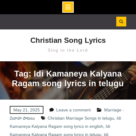
Skip
to
content
Christian Song Lyrics
Sing to the Lord
Tag: Idi Kamaneya Kalyana
Ragam song lyrics in telugu
May 21, 2025
Leave a comment
Marriage -
వివాహ పాటలు
Christian Marriage Songs in telugu
,
Idi
Kamaneya Kalyana Ragam song lyrics in english
,
Idi
Kamaneya Kalyana Ragam song lyrics in telugu
,
Idi