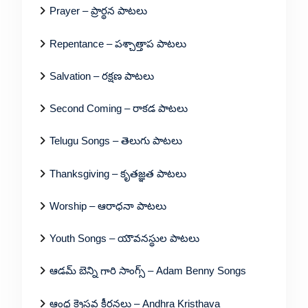
Prayer – ప్రార్థన పాటలు
Repentance – పశ్చాత్తాప పాటలు
Salvation – రక్షణ పాటలు
Second Coming – రాకడ పాటలు
Telugu Songs – తెలుగు పాటలు
Thanksgiving – కృతజ్ఞత పాటలు
Worship – ఆరాధనా పాటలు
Youth Songs – యౌవనస్థుల పాటలు
ఆడమ్ బెన్ని గారి సాంగ్స్ – Adam Benny Songs
ఆంధ్ర క్రైస్తవ కీర్తనలు – Andhra Kristhava