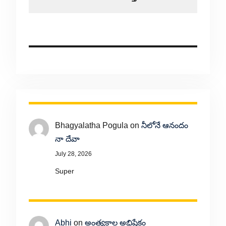
Bhagyalatha Pogula
on
నీలోనే ఆనందం
నా దేవా
July 28, 2026
Super
Abhi
on
అంత్యకాల అభిషేకం