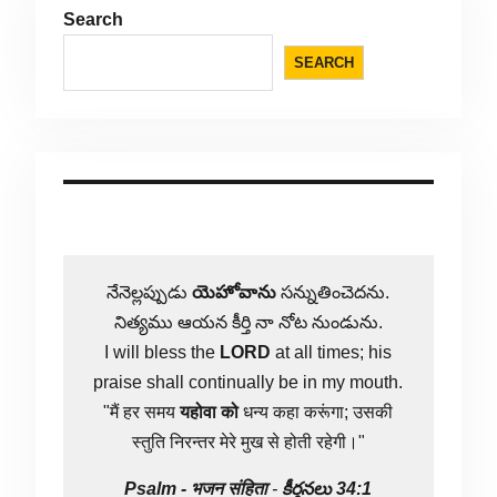
Search
SEARCH
నేనెల్లప్పుడు
యెహోవాను
సన్నుతించెదను.
నిత్యము ఆయన కీర్తి నా నోట నుండును.
I will bless the
LORD
at all times; his
praise shall continually be in my mouth.
"मैं हर समय
यहोवा
को
धन्य कहा करूंगा; उसकी
स्तुति निरन्तर मेरे मुख से होती रहेगी।"
Psalm -
भजन संहिता
-
కీర్తనలు 34:1