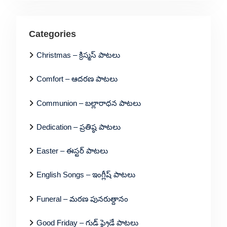
Categories
Christmas – క్రిస్మస్ పాటలు
Comfort – ఆదరణ పాటలు
Communion – బల్లారాధన పాటలు
Dedication – ప్రతిష్ఠ పాటలు
Easter – ఈస్టర్ పాటలు
English Songs – ఇంగ్లీష్ పాటలు
Funeral – మరణ పునరుత్దానం
Good Friday – గుడ్ ఫ్రైడే పాటలు