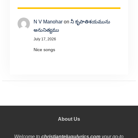
N V Manohar
on
నీ కృపాతిశయమును
అనునిత్యము
July 17, 2026
Nice songs
About Us
Welcome to
christiantelugulyrics.com
your go-to