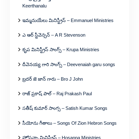
Keerthanalu
ఇమ్మనుయేలు మినిస్ట్రీస్ – Emmanuel Ministries
ఎ ఆర్ స్టీవెన్సన్ – A R Stevenson
కృప మినిస్ట్రీస్ సాంగ్స్ – Krupa Ministries
దీవెనయ్య గారి సాంగ్స్ – Deevenaiah garu songs
బ్రదర్ జె జాన్ గారు – Bro J John
రాజ్ ప్రకాష్ పాల్ – Raj Prakash Paul
సతీష్ కుమార్ సాంగ్స – Satish Kumar Songs
సీయోను గీతాలు – Songs Of Zion Hebron Songs
హోసన్నా మినిస్ట్రీస్ – Hosanna Ministries