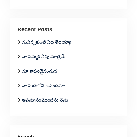
Recent Posts
నువివ్వకుంటే ఏది లేదయ్యా
నా నమ్మిక నీవు మాత్రమే
మా కాపరివైనందున
నా మదిలోని ఆనందమా
అవమానంమొందను నేను
Search