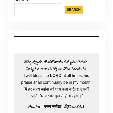
SEARCH
నేనెల్లప్పుడు
యెహోవాను
సన్నుతించెదను.
నిత్యము ఆయన కీర్తి నా నోట నుండును.
I will bless the
LORD
at all times; his
praise shall continually be in my mouth.
"मैं हर समय
यहोवा
को
धन्य कहा करूंगा; उसकी
स्तुति निरन्तर मेरे मुख से होती रहेगी।"
Psalm -
भजन संहिता
-
కీర్తనలు 34:1