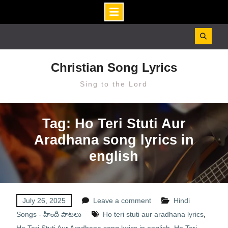
Skip
to
content
Christian Song Lyrics
Sing to the Lord
Tag: Ho Teri Stuti Aur
Aradhana song lyrics in
english
July 26, 2025
Leave a comment
Hindi
Songs - హిందీ పాటలు
Ho teri stuti aur aradhana lyrics
,