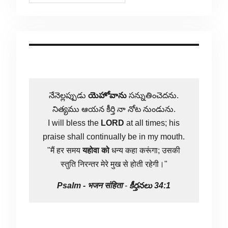
నేనెల్లప్పుడు
యెహోవాను
సన్నుతించెదను.
నిత్యము ఆయన కీర్తి నా నోట నుండును.
I will bless the
LORD
at all times; his
praise shall continually be in my mouth.
"मैं हर समय
यहोवा
को
धन्य कहा करूंगा; उसकी
स्तुति निरन्तर मेरे मुख से होती रहेगी।"
Psalm -
भजन संहिता
-
కీర్తనలు 34:1