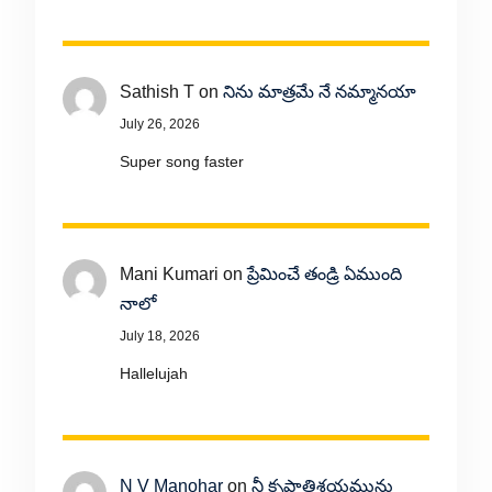
Sathish T
on
నిను మాత్రమే నే నమ్మానయా
July 26, 2026
Super song faster
Mani Kumari
on
ప్రేమించే తండ్రి ఏముంది
నాలో
July 18, 2026
Hallelujah
N V Manohar
on
నీ కృపాతిశయమును