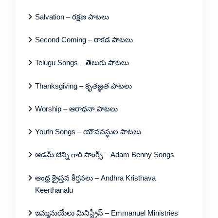
Salvation – రక్షణ పాటలు
Second Coming – రాకడ పాటలు
Telugu Songs – తెలుగు పాటలు
Thanksgiving – కృతజ్ఞత పాటలు
Worship – ఆరాధనా పాటలు
Youth Songs – యౌవనస్థుల పాటలు
ఆడమ్ బెన్ని గారి సాంగ్స్ – Adam Benny Songs
ఆంధ్ర క్రైస్తవ కీర్తనలు – Andhra Kristhava
Keerthanalu
ఇమ్మనుయేలు మినిస్ట్రీస్ – Emmanuel Ministries