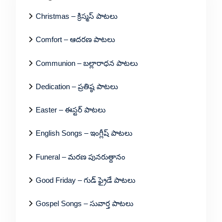
Christmas – క్రిస్మస్ పాటలు
Comfort – ఆదరణ పాటలు
Communion – బల్లారాధన పాటలు
Dedication – ప్రతిష్ఠ పాటలు
Easter – ఈస్టర్ పాటలు
English Songs – ఇంగ్లీష్ పాటలు
Funeral – మరణ పునరుత్దానం
Good Friday – గుడ్ ఫ్రైడే పాటలు
Gospel Songs – సువార్త పాటలు