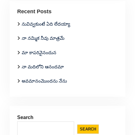
Recent Posts
నువివ్వకుంటే ఏది లేదయ్యా
నా నమ్మిక నీవు మాత్రమే
మా కాపరివైనందున
నా మదిలోని ఆనందమా
అవమానంమొందను నేను
Search
SEARCH