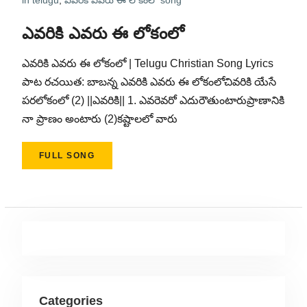
in telugu
,
ఎవరికి ఎవరు ఈ లోకంలో song
ఎవరికి ఎవరు ఈ లోకంలో
ఎవరికి ఎవరు ఈ లోకంలో | Telugu Christian Song Lyrics
పాట రచయిత: బాబన్న ఎవరికి ఎవరు ఈ లోకంలోచివరికి యేసే
పరలోకంలో (2) ||ఎవరికి|| 1. ఎవరెవరో ఎదురౌతుంటారుప్రాణానికి
నా ప్రాణం అంటారు (2)కష్టాలలో వారు
FULL SONG
Categories