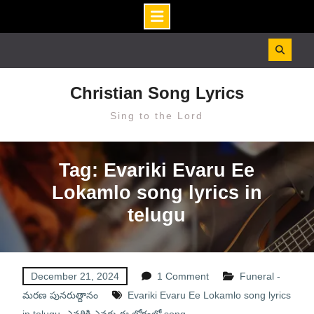
Skip
to
content
Christian Song Lyrics
Sing to the Lord
Tag: Evariki Evaru Ee
Lokamlo song lyrics in
telugu
December 21, 2024
1 Comment
Funeral -
మరణ పునరుత్దానం
Evariki Evaru Ee Lokamlo song lyrics