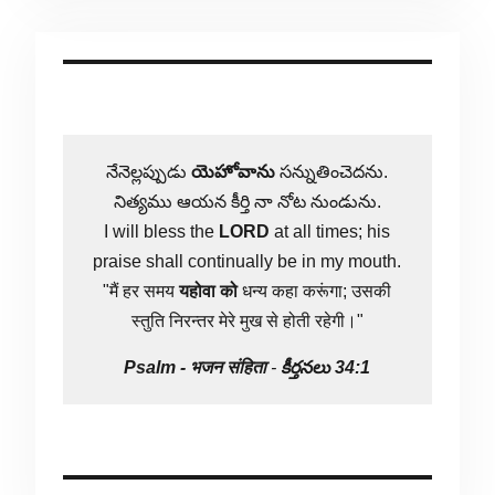
నేనెల్లప్పుడు
యెహోవాను
సన్నుతించెదను.
నిత్యము ఆయన కీర్తి నా నోట నుండును.
I will bless the
LORD
at all times; his
praise shall continually be in my mouth.
"मैं हर समय
यहोवा
को
धन्य कहा करूंगा; उसकी
स्तुति निरन्तर मेरे मुख से होती रहेगी।"
Psalm -
भजन संहिता
-
కీర్తనలు 34:1