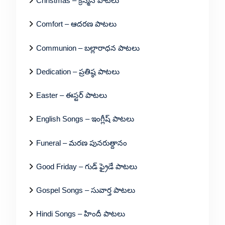
Christmas – క్రిస్మస్ పాటలు
Comfort – ఆదరణ పాటలు
Communion – బల్లారాధన పాటలు
Dedication – ప్రతిష్ఠ పాటలు
Easter – ఈస్టర్ పాటలు
English Songs – ఇంగ్లీష్ పాటలు
Funeral – మరణ పునరుత్దానం
Good Friday – గుడ్ ఫ్రైడే పాటలు
Gospel Songs – సువార్త పాటలు
Hindi Songs – హిందీ పాటలు