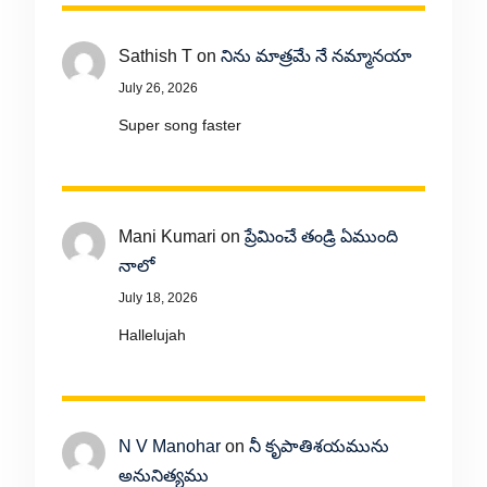
Sathish T
on
నిను మాత్రమే నే నమ్మానయా
July 26, 2026
Super song faster
Mani Kumari
on
ప్రేమించే తండ్రి ఏముంది
నాలో
July 18, 2026
Hallelujah
N V Manohar
on
నీ కృపాతిశయమును
అనునిత్యము