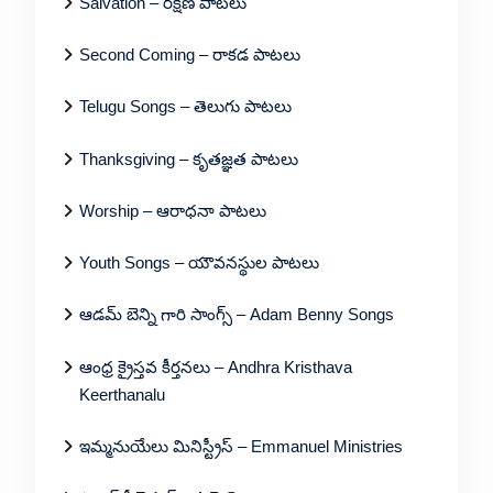
Salvation – రక్షణ పాటలు
Second Coming – రాకడ పాటలు
Telugu Songs – తెలుగు పాటలు
Thanksgiving – కృతజ్ఞత పాటలు
Worship – ఆరాధనా పాటలు
Youth Songs – యౌవనస్థుల పాటలు
ఆడమ్ బెన్ని గారి సాంగ్స్ – Adam Benny Songs
ఆంధ్ర క్రైస్తవ కీర్తనలు – Andhra Kristhava
Keerthanalu
ఇమ్మనుయేలు మినిస్ట్రీస్ – Emmanuel Ministries