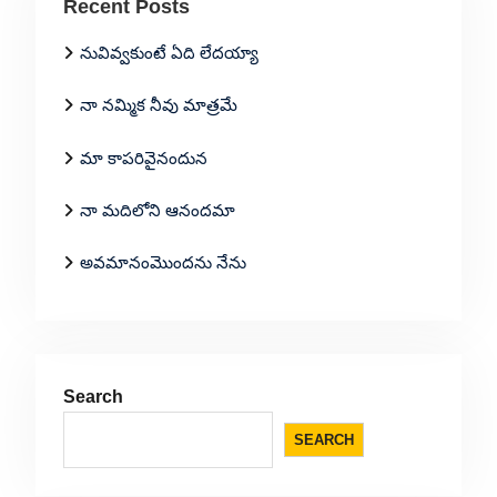
Recent Posts
నువివ్వకుంటే ఏది లేదయ్యా
నా నమ్మిక నీవు మాత్రమే
మా కాపరివైనందున
నా మదిలోని ఆనందమా
అవమానంమొందను నేను
Search
SEARCH