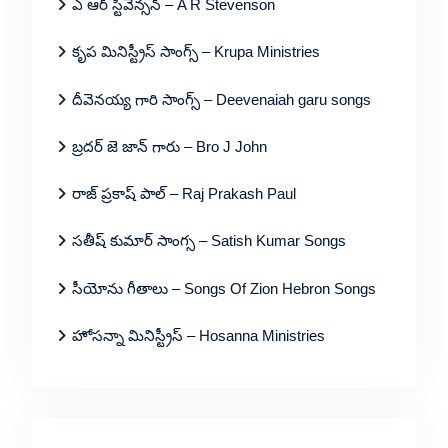
ఎ ఆర్ స్టీవెన్సన్ – A R Stevenson
కృప మినిస్ట్రీస్ సాంగ్స్ – Krupa Ministries
దీవెనయ్య గారి సాంగ్స్ – Deevenaiah garu songs
బ్రదర్ జె జాన్ గారు – Bro J John
రాజ్ ప్రకాష్ పాల్ – Raj Prakash Paul
సతీష్ కుమార్ సాంగ్స – Satish Kumar Songs
సీయోను గీతాలు – Songs Of Zion Hebron Songs
హోసన్నా మినిస్ట్రీస్ – Hosanna Ministries