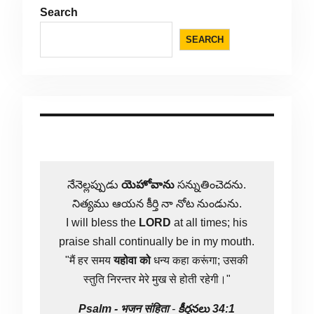
Search
SEARCH
నేనెల్లప్పుడు
యెహోవాను
సన్నుతించెదను.
నిత్యము ఆయన కీర్తి నా నోట నుండును.
I will bless the
LORD
at all times; his
praise shall continually be in my mouth.
"मैं हर समय
यहोवा
को
धन्य कहा करूंगा; उसकी
स्तुति निरन्तर मेरे मुख से होती रहेगी।"
Psalm -
भजन संहिता
-
కీర్తనలు 34:1