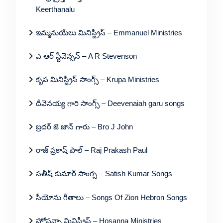
Keerthanalu
ఇమ్మనుయేలు మినిస్ట్రీస్ – Emmanuel Ministries
ఎ ఆర్ స్టీవెన్సన్ – A R Stevenson
కృప మినిస్ట్రీస్ సాంగ్స్ – Krupa Ministries
దీవెనయ్య గారి సాంగ్స్ – Deevenaiah garu songs
బ్రదర్ జె జాన్ గారు – Bro J John
రాజ్ ప్రకాష్ పాల్ – Raj Prakash Paul
సతీష్ కుమార్ సాంగ్స – Satish Kumar Songs
సీయోను గీతాలు – Songs Of Zion Hebron Songs
హోసన్నా మినిస్ట్రీస్ – Hosanna Ministries