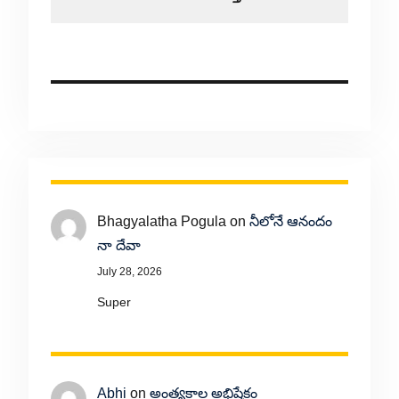
Bhagyalatha Pogula
on
నీలోనే ఆనందం
నా దేవా
July 28, 2026
Super
Abhi
on
అంత్యకాల అభిషేకం