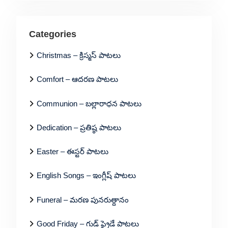
Categories
Christmas – క్రిస్మస్ పాటలు
Comfort – ఆదరణ పాటలు
Communion – బల్లారాధన పాటలు
Dedication – ప్రతిష్ఠ పాటలు
Easter – ఈస్టర్ పాటలు
English Songs – ఇంగ్లీష్ పాటలు
Funeral – మరణ పునరుత్దానం
Good Friday – గుడ్ ఫ్రైడే పాటలు