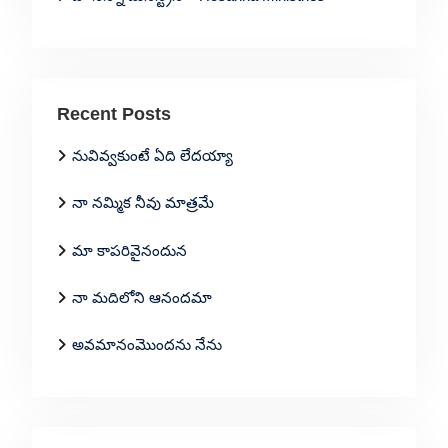
Recent Posts
నువివ్వకుంటే ఏది లేదయ్యా
నా నమ్మిక నీవు మాత్రమే
మా కాపరివైనందున
నా మదిలోని ఆనందమా
అవమానంమొందను నేను