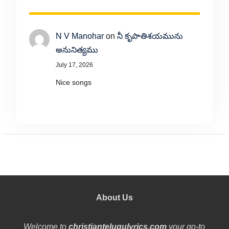
N V Manohar
on
నీ కృపాతిశయమును
అనునిత్యము
July 17, 2026
Nice songs
About Us
Welcome to
christiantelugulyrics.com
your go-to