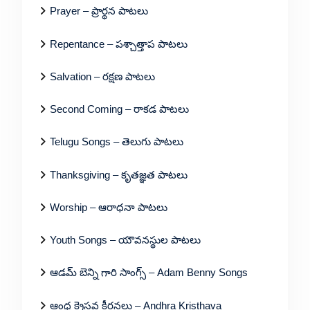
Prayer – ప్రార్థన పాటలు
Repentance – పశ్చాత్తాప పాటలు
Salvation – రక్షణ పాటలు
Second Coming – రాకడ పాటలు
Telugu Songs – తెలుగు పాటలు
Thanksgiving – కృతజ్ఞత పాటలు
Worship – ఆరాధనా పాటలు
Youth Songs – యౌవనస్థుల పాటలు
ఆడమ్ బెన్ని గారి సాంగ్స్ – Adam Benny Songs
ఆంధ్ర క్రైస్తవ కీర్తనలు – Andhra Kristhava