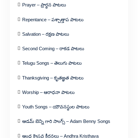
Prayer – ప్రార్థన పాటలు
Repentance – పశ్చాత్తాప పాటలు
Salvation – రక్షణ పాటలు
Second Coming – రాకడ పాటలు
Telugu Songs – తెలుగు పాటలు
Thanksgiving – కృతజ్ఞత పాటలు
Worship – ఆరాధనా పాటలు
Youth Songs – యౌవనస్థుల పాటలు
ఆడమ్ బెన్ని గారి సాంగ్స్ – Adam Benny Songs
ఆంధ్ర క్రైస్తవ కీర్తనలు – Andhra Kristhava