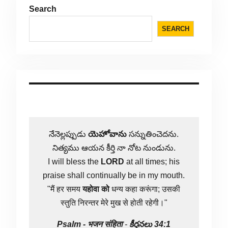
Search
SEARCH
నేనెల్లప్పుడు
యెహోవాను
సన్నుతించెదను.
నిత్యము ఆయన కీర్తి నా నోట నుండును.
I will bless the
LORD
at all times; his
praise shall continually be in my mouth.
"मैं हर समय
यहोवा
को
धन्य कहा करूंगा; उसकी
स्तुति निरन्तर मेरे मुख से होती रहेगी।"
Psalm -
भजन संहिता
-
కీర్తనలు 34:1