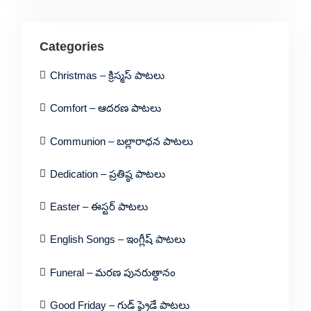
Categories
Christmas – క్రిస్మస్ పాటలు
Comfort – ఆదరణ పాటలు
Communion – బల్లారాధన పాటలు
Dedication – ప్రతిష్ఠ పాటలు
Easter – ఈస్టర్ పాటలు
English Songs – ఇంగ్లీష్ పాటలు
Funeral – మరణ పునరుత్దానం
Good Friday – గుడ్ ఫ్రైడే పాటలు