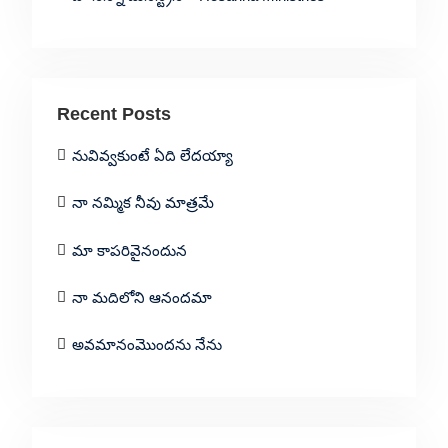
Recent Posts
నువివ్వకుంటే ఏది లేదయ్యా
నా నమ్మిక నీవు మాత్రమే
మా కాపరివైనందున
నా మదిలోని ఆనందమా
అవమానంమొందను నేను