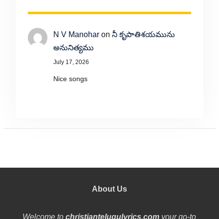
N V Manohar
on
నీ కృపాతిశయమును
అనునిత్యము
July 17, 2026
Nice songs
About Us
Welcome to
christiantelugulyrics.com
your go-to