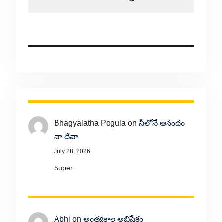
Bhagyalatha Pogula
on
నీలోనే ఆనందం
నా దేవా
July 28, 2026
Super
Abhi
on
అంత్యకాల అభిషేకం