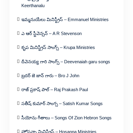
Keerthanalu
ఇమ్మనుయేలు మినిస్ట్రీస్ – Emmanuel Ministries
ఎ ఆర్ స్టీవెన్సన్ – A R Stevenson
కృప మినిస్ట్రీస్ సాంగ్స్ – Krupa Ministries
దీవెనయ్య గారి సాంగ్స్ – Deevenaiah garu songs
బ్రదర్ జె జాన్ గారు – Bro J John
రాజ్ ప్రకాష్ పాల్ – Raj Prakash Paul
సతీష్ కుమార్ సాంగ్స – Satish Kumar Songs
సీయోను గీతాలు – Songs Of Zion Hebron Songs
హోసన్నా మినిస్ట్రీస్ – Hosanna Ministries