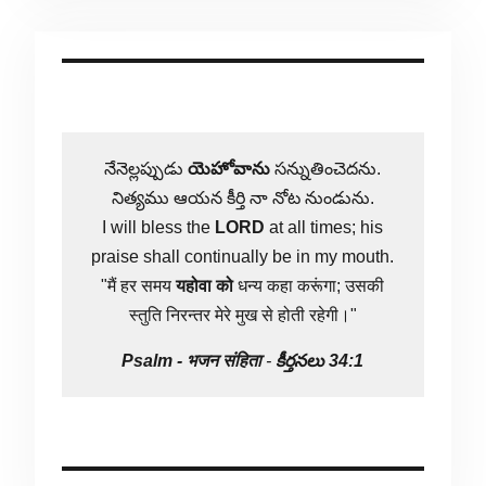
నేనెల్లప్పుడు
యెహోవాను
సన్నుతించెదను.
నిత్యము ఆయన కీర్తి నా నోట నుండును.
I will bless the
LORD
at all times; his
praise shall continually be in my mouth.
"मैं हर समय
यहोवा
को
धन्य कहा करूंगा; उसकी
स्तुति निरन्तर मेरे मुख से होती रहेगी।"
Psalm -
भजन संहिता
-
కీర్తనలు 34:1