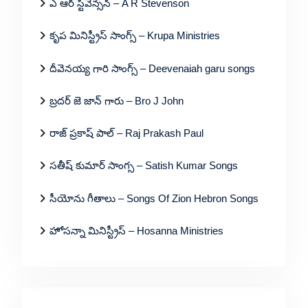
ఎ ఆర్ స్టీవెన్సన్ – A R Stevenson
కృప మినిస్ట్రీస్ సాంగ్స్ – Krupa Ministries
దీవెనయ్య గారి సాంగ్స్ – Deevenaiah garu songs
బ్రదర్ జె జాన్ గారు – Bro J John
రాజ్ ప్రకాష్ పాల్ – Raj Prakash Paul
సతీష్ కుమార్ సాంగ్స – Satish Kumar Songs
సీయోను గీతాలు – Songs Of Zion Hebron Songs
హోసన్నా మినిస్ట్రీస్ – Hosanna Ministries