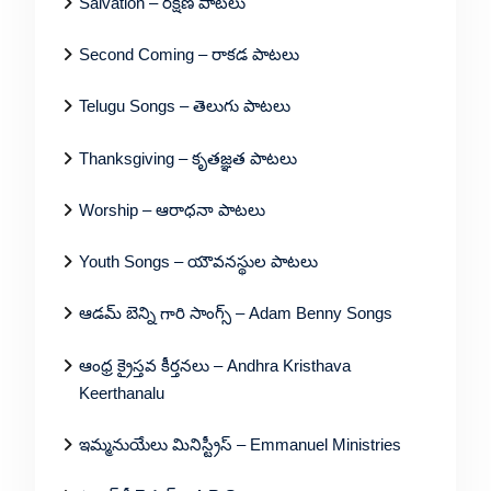
Salvation – రక్షణ పాటలు
Second Coming – రాకడ పాటలు
Telugu Songs – తెలుగు పాటలు
Thanksgiving – కృతజ్ఞత పాటలు
Worship – ఆరాధనా పాటలు
Youth Songs – యౌవనస్థుల పాటలు
ఆడమ్ బెన్ని గారి సాంగ్స్ – Adam Benny Songs
ఆంధ్ర క్రైస్తవ కీర్తనలు – Andhra Kristhava
Keerthanalu
ఇమ్మనుయేలు మినిస్ట్రీస్ – Emmanuel Ministries