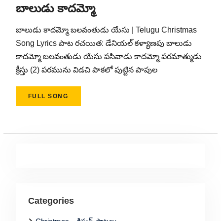
బాలుడు కాదమ్మో
బాలుడు కాదమ్మో బలవంతుడు యేసు | Telugu Christmas
Song Lyrics పాట రచయిత: డేనియల్ కళ్యాణపు బాలుడు
కాదమ్మో బలవంతుడు యేసు పసివాడు కాదమ్మో పరమాత్ముడు
క్రీస్తు (2) పరమును విడచి పాకలో పుట్టిన పాపుల
FULL SONG
Categories