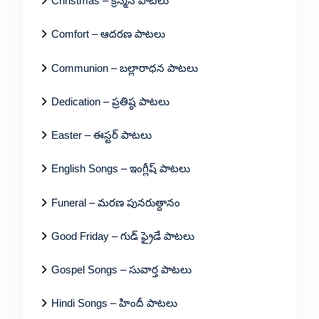
Christmas – క్రిస్మస్ పాటలు
Comfort – ఆదరణ పాటలు
Communion – బల్లారాధన పాటలు
Dedication – ప్రతిష్ఠ పాటలు
Easter – ఈస్టర్ పాటలు
English Songs – ఇంగ్లీష్ పాటలు
Funeral – మరణ పునరుత్దానం
Good Friday – గుడ్ ఫ్రైడే పాటలు
Gospel Songs – సువార్త పాటలు
Hindi Songs – హిందీ పాటలు