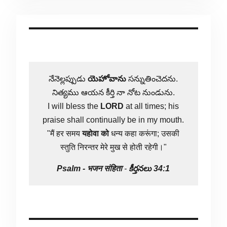
నేనెల్లప్పుడు
యెహోవాను
సన్నుతించెదను.
నిత్యము ఆయన కీర్తి నా నోట నుండును.
I will bless the
LORD
at all times; his
praise shall continually be in my mouth.
"मैं हर समय
यहोवा
को
धन्य कहा करूंगा; उसकी
स्तुति निरन्तर मेरे मुख से होती रहेगी।"
Psalm -
भजन संहिता
-
కీర్తనలు 34:1