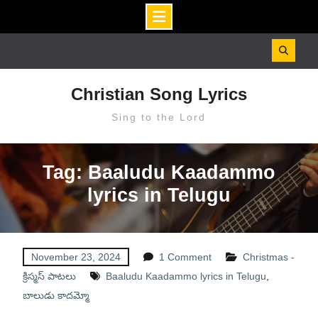
Skip
to
content
Christian Song Lyrics
Sing to the Lord
Tag: Baaludu Kaadammo
lyrics in Telugu
November 23, 2024
1 Comment
Christmas -
క్రిస్మస్ పాటలు
Baaludu Kaadammo lyrics in Telugu
,
బాలుడు కాదమ్మో