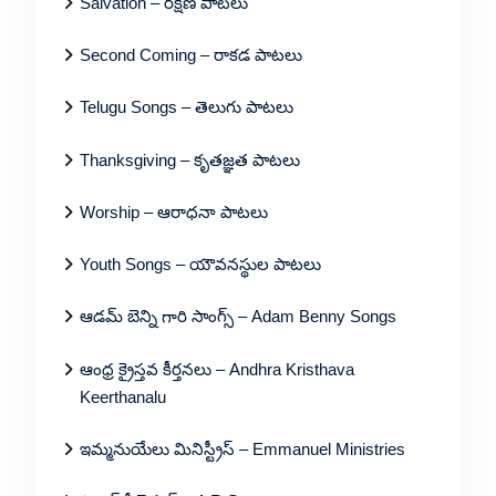
Salvation – రక్షణ పాటలు
Second Coming – రాకడ పాటలు
Telugu Songs – తెలుగు పాటలు
Thanksgiving – కృతజ్ఞత పాటలు
Worship – ఆరాధనా పాటలు
Youth Songs – యౌవనస్థుల పాటలు
ఆడమ్ బెన్ని గారి సాంగ్స్ – Adam Benny Songs
ఆంధ్ర క్రైస్తవ కీర్తనలు – Andhra Kristhava
Keerthanalu
ఇమ్మనుయేలు మినిస్ట్రీస్ – Emmanuel Ministries