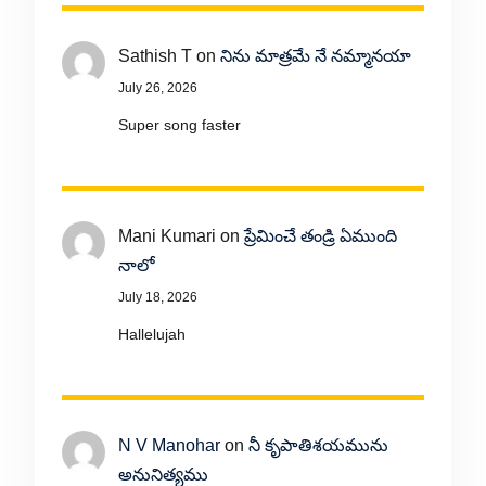
Sathish T
on
నిను మాత్రమే నే నమ్మానయా
July 26, 2026
Super song faster
Mani Kumari
on
ప్రేమించే తండ్రి ఏముంది
నాలో
July 18, 2026
Hallelujah
N V Manohar
on
నీ కృపాతిశయమును
అనునిత్యము