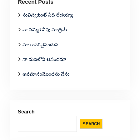
Recent Posts
నువివ్వకుంటే ఏది లేదయ్యా
నా నమ్మిక నీవు మాత్రమే
మా కాపరివైనందున
నా మదిలోని ఆనందమా
అవమానంమొందను నేను
Search
SEARCH