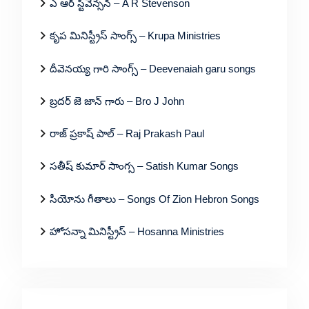
ఎ ఆర్ స్టీవెన్సన్ – A R Stevenson
కృప మినిస్ట్రీస్ సాంగ్స్ – Krupa Ministries
దీవెనయ్య గారి సాంగ్స్ – Deevenaiah garu songs
బ్రదర్ జె జాన్ గారు – Bro J John
రాజ్ ప్రకాష్ పాల్ – Raj Prakash Paul
సతీష్ కుమార్ సాంగ్స – Satish Kumar Songs
సీయోను గీతాలు – Songs Of Zion Hebron Songs
హోసన్నా మినిస్ట్రీస్ – Hosanna Ministries