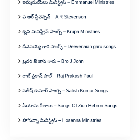
ఇమ్మనుయేలు మినిస్ట్రీస్ – Emmanuel Ministries
ఎ ఆర్ స్టీవెన్సన్ – A R Stevenson
కృప మినిస్ట్రీస్ సాంగ్స్ – Krupa Ministries
దీవెనయ్య గారి సాంగ్స్ – Deevenaiah garu songs
బ్రదర్ జె జాన్ గారు – Bro J John
రాజ్ ప్రకాష్ పాల్ – Raj Prakash Paul
సతీష్ కుమార్ సాంగ్స – Satish Kumar Songs
సీయోను గీతాలు – Songs Of Zion Hebron Songs
హోసన్నా మినిస్ట్రీస్ – Hosanna Ministries