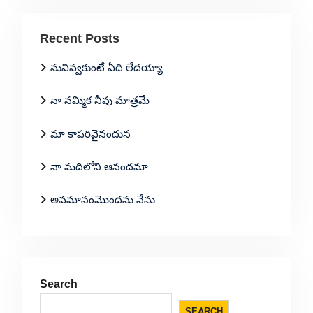
Recent Posts
నువివ్వకుంటే ఏది లేదయ్యా
నా నమ్మిక నీవు మాత్రమే
మా కాపరివైనందున
నా మదిలోని ఆనందమా
అవమానంమొందను నేను
Search
SEARCH