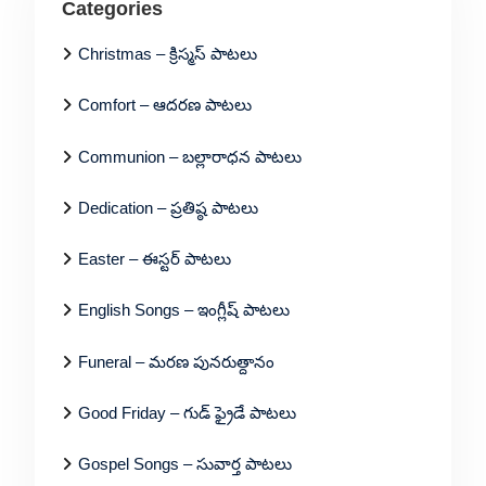
Categories
Christmas – క్రిస్మస్ పాటలు
Comfort – ఆదరణ పాటలు
Communion – బల్లారాధన పాటలు
Dedication – ప్రతిష్ఠ పాటలు
Easter – ఈస్టర్ పాటలు
English Songs – ఇంగ్లీష్ పాటలు
Funeral – మరణ పునరుత్దానం
Good Friday – గుడ్ ఫ్రైడే పాటలు
Gospel Songs – సువార్త పాటలు