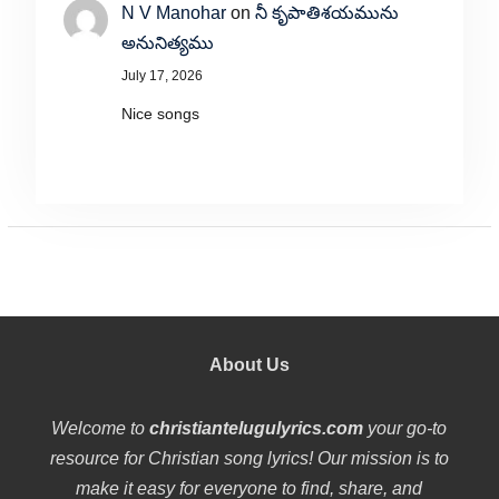
N V Manohar
on
నీ కృపాతిశయమును
అనునిత్యము
July 17, 2026
Nice songs
About Us
Welcome to
christiantelugulyrics.com
your go-to
resource for Christian song lyrics! Our mission is to
make it easy for everyone to find, share, and