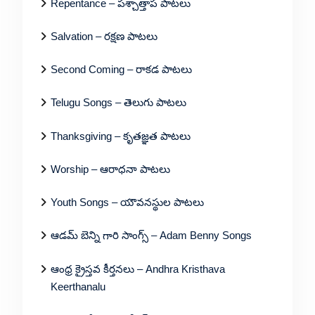
Repentance – పశ్చాత్తాప పాటలు
Salvation – రక్షణ పాటలు
Second Coming – రాకడ పాటలు
Telugu Songs – తెలుగు పాటలు
Thanksgiving – కృతజ్ఞత పాటలు
Worship – ఆరాధనా పాటలు
Youth Songs – యౌవనస్థుల పాటలు
ఆడమ్ బెన్ని గారి సాంగ్స్ – Adam Benny Songs
ఆంధ్ర క్రైస్తవ కీర్తనలు – Andhra Kristhava
Keerthanalu