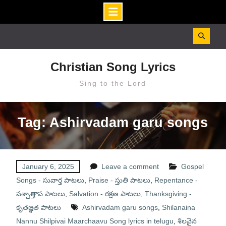
Skip
to
content
Christian Song Lyrics
Sing to the Lord
Tag: Ashirvadam garu songs
January 6, 2025
Leave a comment
Gospel
Songs - సువార్త పాటలు
,
Praise - స్తుతి పాటలు
,
Repentance -
పశ్చాత్తాప పాటలు
,
Salvation - రక్షణ పాటలు
,
Thanksgiving -
కృతజ్ఞత పాటలు
Ashirvadam garu songs
,
Shilanaina
Nannu Shilpivai Maarchaavu Song lyrics in telugu
,
శిలనైన