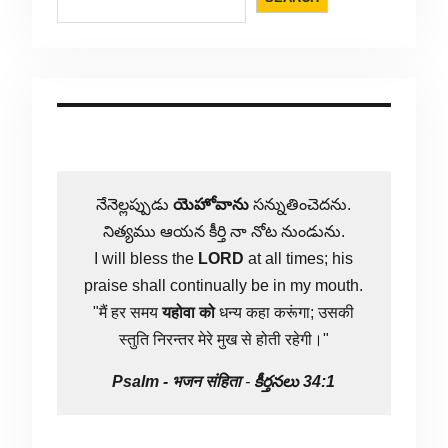
నేనెల్లప్పుడు
యెహోవాను
సన్నుతించెదను.
నిత్యము ఆయన కీర్తి నా నోట నుండును.
I will bless the
LORD
at all times; his
praise shall continually be in my mouth.
"मैं हर समय
यहोवा
को
धन्य कहा करूंगा; उसकी
स्तुति निरन्तर मेरे मुख से होती रहेगी।"
Psalm -
भजन संहिता
-
కీర్తనలు 34:1