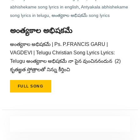
abhishekame song lyrics in english
,
Antyakala abhishekame
song lyrics in telugu
,
అంత్యకాల అభిషకమే song lyrics
అంత్యకాల అభిషకమే
అంత్యకాల అభిషకమే | Ps. P.FRANCIS GARU |
VAGDEVI | Telugu Christian Song Lyrics Lyrics:
Telugu అంత్యకాల అభిషకమే నా పైన వుంచిననందున (2)
కృతజ్ఞత స్తోత్రాలతో నిన్ను కీర్తించి
FULL SONG