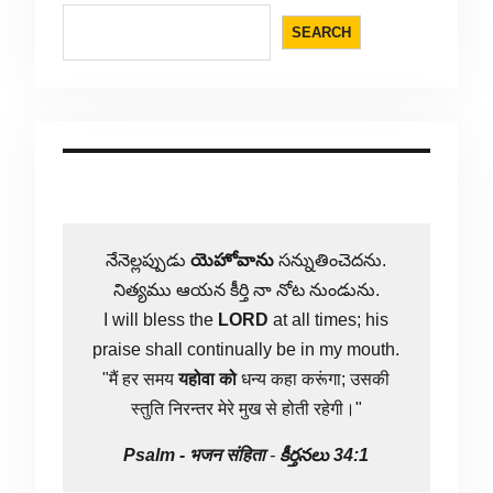
SEARCH
నేనెల్లప్పుడు
యెహోవాను
సన్నుతించెదను.
నిత్యము ఆయన కీర్తి నా నోట నుండును.
I will bless the
LORD
at all times; his
praise shall continually be in my mouth.
"मैं हर समय
यहोवा
को
धन्य कहा करूंगा; उसकी
स्तुति निरन्तर मेरे मुख से होती रहेगी।"
Psalm -
भजन संहिता
-
కీర్తనలు 34:1