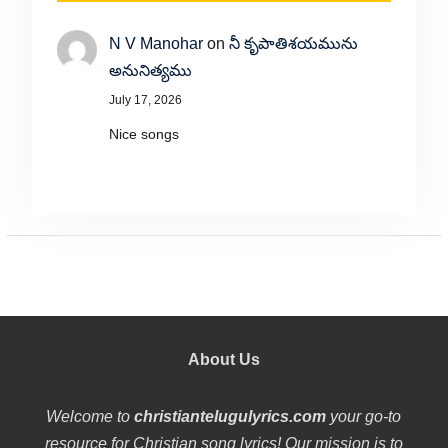
N V Manohar
on
నీ కృపాతిశయమును
అనునిత్యము
July 17, 2026
Nice songs
About Us
Welcome to
christiantelugulyrics.com
your go-to
resource for Christian song lyrics! Our mission is to