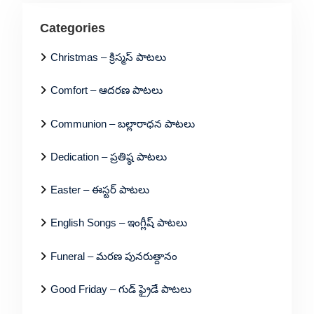
Categories
Christmas – క్రిస్మస్ పాటలు
Comfort – ఆదరణ పాటలు
Communion – బల్లారాధన పాటలు
Dedication – ప్రతిష్ఠ పాటలు
Easter – ఈస్టర్ పాటలు
English Songs – ఇంగ్లీష్ పాటలు
Funeral – మరణ పునరుత్దానం
Good Friday – గుడ్ ఫ్రైడే పాటలు