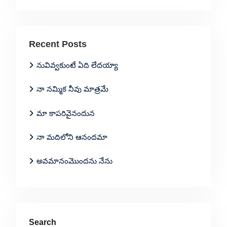
Recent Posts
నువివ్వకుంటే ఏది లేదయ్యా
నా నమ్మిక నీవు మాత్రమే
మా కాపరివైనందున
నా మదిలోని ఆనందమా
అవమానంమొందను నేను
Search