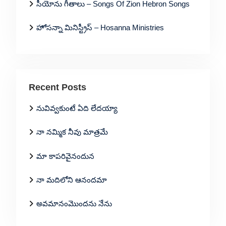
సీయోను గీతాలు – Songs Of Zion Hebron Songs
హోసన్నా మినిస్ట్రీస్ – Hosanna Ministries
Recent Posts
నువివ్వకుంటే ఏది లేదయ్యా
నా నమ్మిక నీవు మాత్రమే
మా కాపరివైనందున
నా మదిలోని ఆనందమా
అవమానంమొందను నేను