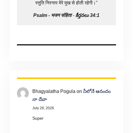
स्तुति निरन्तर मेरे मुख से होती रहेगी।"
Psalm -
भजन संहिता
-
కీర్తనలు 34:1
Bhagyalatha Pogula
on
నీలోనే ఆనందం
నా దేవా
July 28, 2026
Super