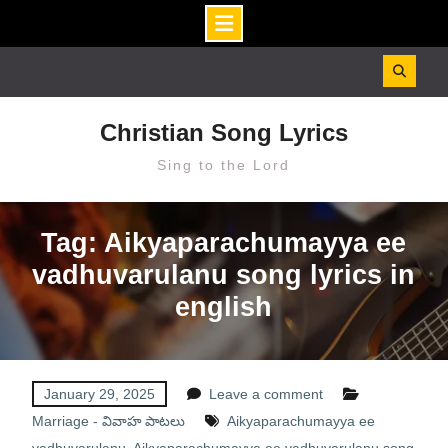
Skip
to
content
Christian Song Lyrics
Sing to the Lord
Tag: Aikyaparachumayya ee
vadhuvarulanu song lyrics in
english
January 29, 2025
Leave a comment
Marriage - వివాహ పాటలు
Aikyaparachumayya ee