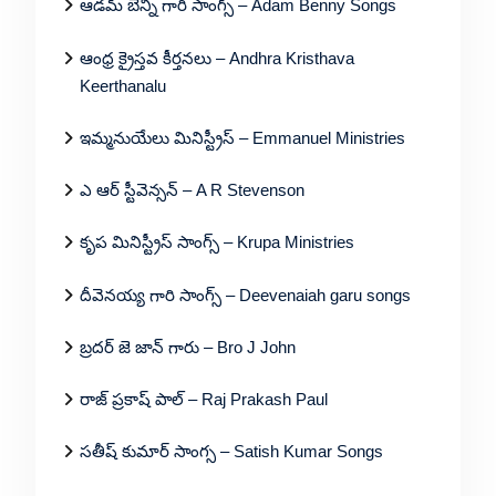
ఆడమ్ బెన్ని గారి సాంగ్స్ – Adam Benny Songs
ఆంధ్ర క్రైస్తవ కీర్తనలు – Andhra Kristhava
Keerthanalu
ఇమ్మనుయేలు మినిస్ట్రీస్ – Emmanuel Ministries
ఎ ఆర్ స్టీవెన్సన్ – A R Stevenson
కృప మినిస్ట్రీస్ సాంగ్స్ – Krupa Ministries
దీవెనయ్య గారి సాంగ్స్ – Deevenaiah garu songs
బ్రదర్ జె జాన్ గారు – Bro J John
రాజ్ ప్రకాష్ పాల్ – Raj Prakash Paul
సతీష్ కుమార్ సాంగ్స – Satish Kumar Songs