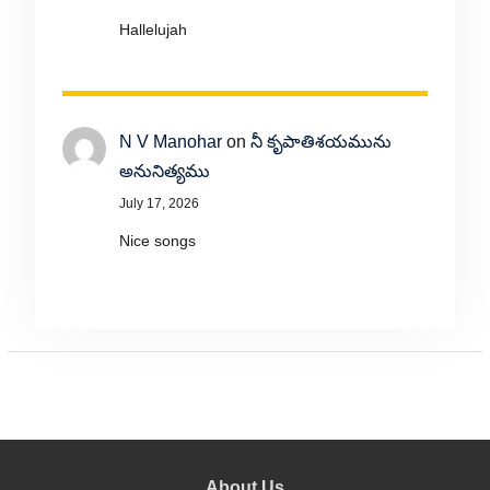
Hallelujah
N V Manohar
on
నీ కృపాతిశయమును
అనునిత్యము
July 17, 2026
Nice songs
About Us