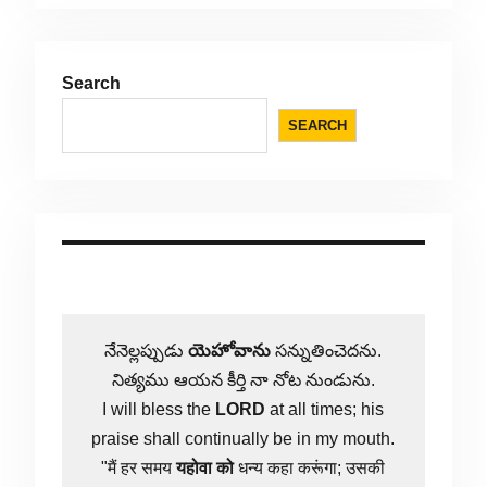
Search
SEARCH
నేనెల్లప్పుడు
యెహోవాను
సన్నుతించెదను.
నిత్యము ఆయన కీర్తి నా నోట నుండును.
I will bless the
LORD
at all times; his
praise shall continually be in my mouth.
"मैं हर समय
यहोवा
को
धन्य कहा करूंगा; उसकी