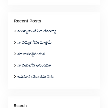
Recent Posts
నువివ్వకుంటే ఏది లేదయ్యా
నా నమ్మిక నీవు మాత్రమే
మా కాపరివైనందున
నా మదిలోని ఆనందమా
అవమానంమొందను నేను
Search