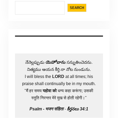
SEARCH
నేనెల్లప్పుడు
యెహోవాను
సన్నుతించెదను.
నిత్యము ఆయన కీర్తి నా నోట నుండును.
I will bless the
LORD
at all times; his
praise shall continually be in my mouth.
"मैं हर समय
यहोवा
को
धन्य कहा करूंगा; उसकी
स्तुति निरन्तर मेरे मुख से होती रहेगी।"
Psalm -
भजन संहिता
-
కీర్తనలు 34:1