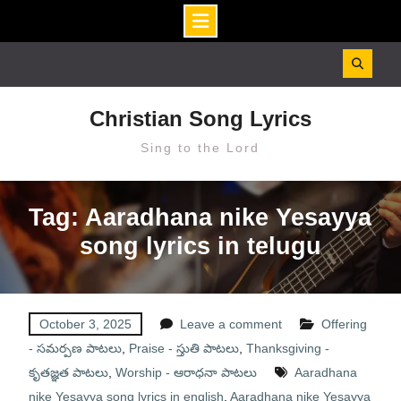
Skip
to
content
Christian Song Lyrics
Sing to the Lord
Tag: Aaradhana nike Yesayya
song lyrics in telugu
October 3, 2025
Leave a comment
Offering
- సమర్పణ పాటలు
,
Praise - స్తుతి పాటలు
,
Thanksgiving -
కృతజ్ఞత పాటలు
,
Worship - ఆరాధనా పాటలు
Aaradhana
nike Yesayya song lyrics in english
,
Aaradhana nike Yesayya