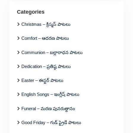
Categories
Christmas – క్రిస్మస్ పాటలు
Comfort – ఆదరణ పాటలు
Communion – బల్లారాధన పాటలు
Dedication – ప్రతిష్ఠ పాటలు
Easter – ఈస్టర్ పాటలు
English Songs – ఇంగ్లీష్ పాటలు
Funeral – మరణ పునరుత్దానం
Good Friday – గుడ్ ఫ్రైడే పాటలు