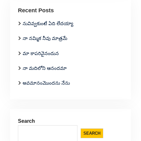
Recent Posts
నువివ్వకుంటే ఏది లేదయ్యా
నా నమ్మిక నీవు మాత్రమే
మా కాపరివైనందున
నా మదిలోని ఆనందమా
అవమానంమొందను నేను
Search
SEARCH