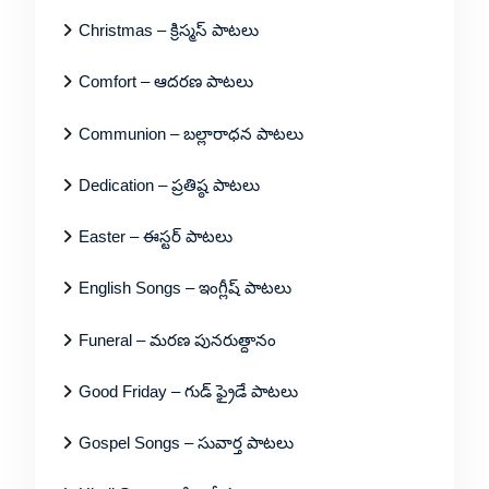
Christmas – క్రిస్మస్ పాటలు
Comfort – ఆదరణ పాటలు
Communion – బల్లారాధన పాటలు
Dedication – ప్రతిష్ఠ పాటలు
Easter – ఈస్టర్ పాటలు
English Songs – ఇంగ్లీష్ పాటలు
Funeral – మరణ పునరుత్దానం
Good Friday – గుడ్ ఫ్రైడే పాటలు
Gospel Songs – సువార్త పాటలు