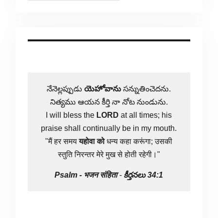
నేనెల్లప్పుడు
యెహోవాను
సన్నుతించెదను.
నిత్యము ఆయన కీర్తి నా నోట నుండును.
I will bless the
LORD
at all times; his
praise shall continually be in my mouth.
"मैं हर समय
यहोवा
को
धन्य कहा करूंगा; उसकी
स्तुति निरन्तर मेरे मुख से होती रहेगी।"
Psalm -
भजन संहिता
-
కీర్తనలు 34:1