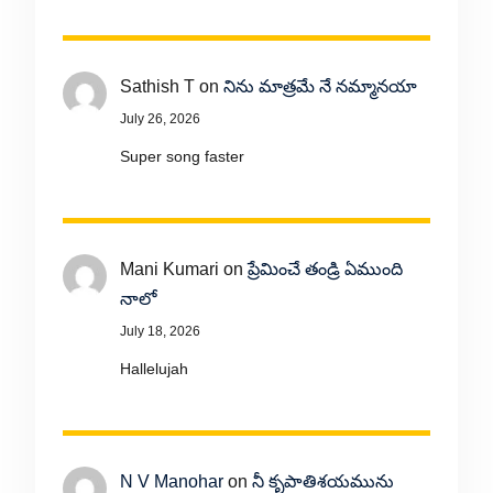
Sathish T
on
నిను మాత్రమే నే నమ్మానయా
July 26, 2026
Super song faster
Mani Kumari
on
ప్రేమించే తండ్రి ఏముంది
నాలో
July 18, 2026
Hallelujah
N V Manohar
on
నీ కృపాతిశయమును