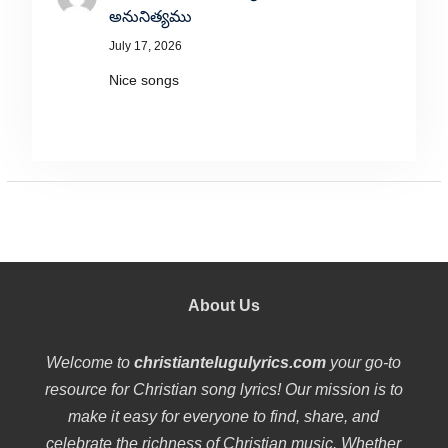
అనునిత్యము
July 17, 2026
Nice songs
About Us
Welcome to
christiantelugulyrics.com
your go-to
resource for Christian song lyrics! Our mission is to
make it easy for everyone to find, share, and
celebrate the richness of Christian music. Whether