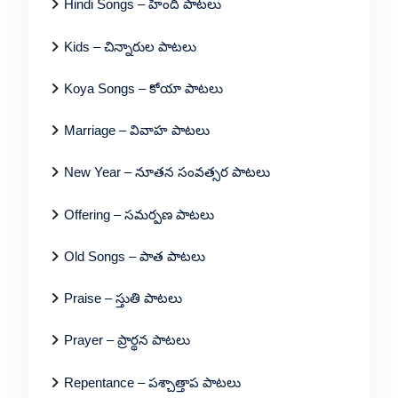
Hindi Songs – హిందీ పాటలు
Kids – చిన్నారుల పాటలు
Koya Songs – కోయా పాటలు
Marriage – వివాహ పాటలు
New Year – నూతన సంవత్సర పాటలు
Offering – సమర్పణ పాటలు
Old Songs – పాత పాటలు
Praise – స్తుతి పాటలు
Prayer – ప్రార్థన పాటలు
Repentance – పశ్చాత్తాప పాటలు