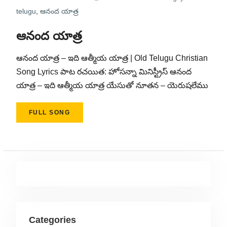
telugu
,
ఆనంద యాత్ర
ఆనంద యాత్ర
ఆనంద యాత్ర – ఇది ఆత్మీయ యాత్ర | Old Telugu Christian
Song Lyrics పాట రచయిత: హోసన్నా మినిస్ట్రీస్ ఆనంద
యాత్ర – ఇది ఆత్మీయ యాత్ర యేసుతో నూతన – యెరుషలేము
FULL SONG
Categories