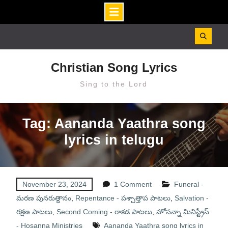
Skip
to
content
Christian Song Lyrics
Sing to the Lord
Tag: Aananda Yaathra song
lyrics in telugu
November 23, 2024
1 Comment
Funeral -
మరణ పునరుత్దానం
,
Repentance - పశ్చాత్తాప పాటలు
,
Salvation -
రక్షణ పాటలు
,
Second Coming - రాకడ పాటలు
,
హోసన్నా మినిస్ట్రీస్
- Hosanna Ministries
Aananda Yaathra song lyrics in