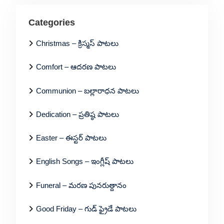
Categories
Christmas – క్రిస్మస్ పాటలు
Comfort – ఆదరణ పాటలు
Communion – బల్లారాధన పాటలు
Dedication – ప్రతిష్ఠ పాటలు
Easter – ఈస్టర్ పాటలు
English Songs – ఇంగ్లీష్ పాటలు
Funeral – మరణ పునరుత్దానం
Good Friday – గుడ్ ఫ్రైడే పాటలు