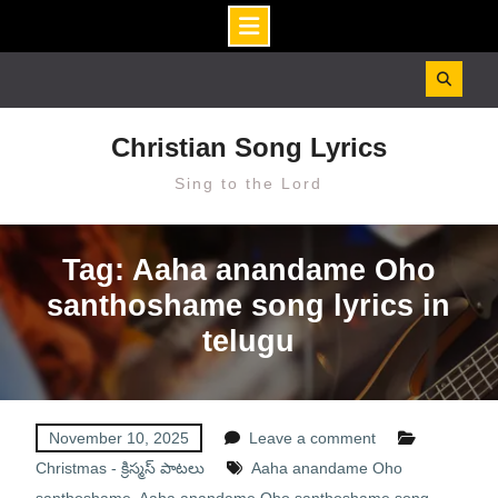
Skip
to
content
Christian Song Lyrics
Sing to the Lord
Tag: Aaha anandame Oho
santhoshame song lyrics in
telugu
November 10, 2025
Leave a comment
Christmas - క్రిస్మస్ పాటలు
Aaha anandame Oho