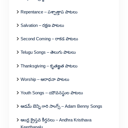
Repentance – పశ్చాత్తాప పాటలు
Salvation – రక్షణ పాటలు
Second Coming – రాకడ పాటలు
Telugu Songs – తెలుగు పాటలు
Thanksgiving – కృతజ్ఞత పాటలు
Worship – ఆరాధనా పాటలు
Youth Songs – యౌవనస్థుల పాటలు
ఆడమ్ బెన్ని గారి సాంగ్స్ – Adam Benny Songs
ఆంధ్ర క్రైస్తవ కీర్తనలు – Andhra Kristhava
Keerthanalu