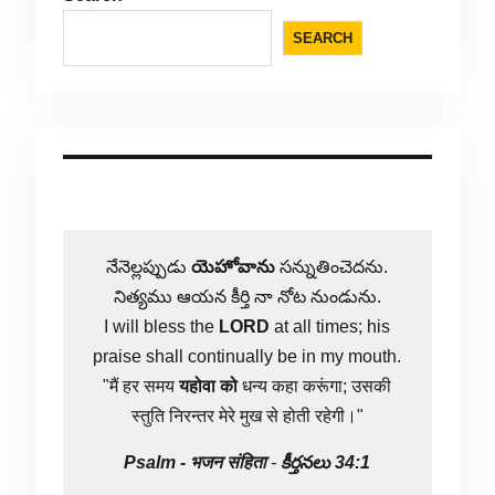
SEARCH
నేనెల్లప్పుడు
యెహోవాను
సన్నుతించెదను.
నిత్యము ఆయన కీర్తి నా నోట నుండును.
I will bless the
LORD
at all times; his
praise shall continually be in my mouth.
"मैं हर समय
यहोवा
को
धन्य कहा करूंगा; उसकी
स्तुति निरन्तर मेरे मुख से होती रहेगी।"
Psalm -
भजन संहिता
-
కీర్తనలు 34:1