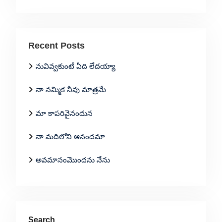
Recent Posts
నువివ్వకుంటే ఏది లేదయ్యా
నా నమ్మిక నీవు మాత్రమే
మా కాపరివైనందున
నా మదిలోని ఆనందమా
అవమానంమొందను నేను
Search