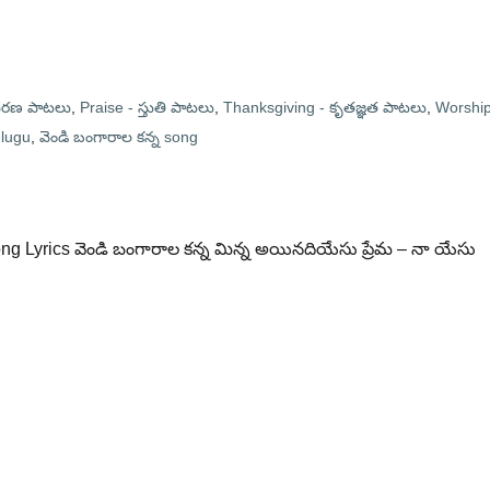
దరణ పాటలు
,
Praise - స్తుతి పాటలు
,
Thanksgiving - కృతజ్ఞత పాటలు
,
Worship
elugu
,
వెండి బంగారాల కన్న song
ong Lyrics వెండి బంగారాల కన్న మిన్న అయినదియేసు ప్రేమ – నా యేసు