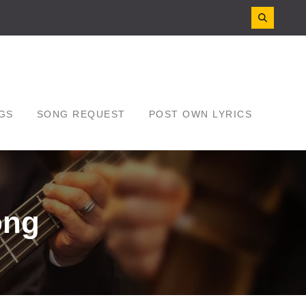
GS
SONG REQUEST
POST OWN LYRICS
ong