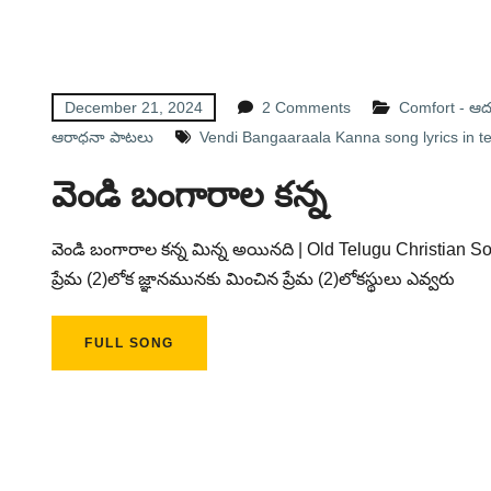
December 21, 2024
2 Comments
Comfort - ఆ
ఆరాధనా పాటలు
Vendi Bangaaraala Kanna song lyrics in t
వెండి బంగారాల కన్న
వెండి బంగారాల కన్న మిన్న అయినది | Old Telugu Christian S
ప్రేమ (2)లోక జ్ఞానమునకు మించిన ప్రేమ (2)లోకస్థులు ఎవ్వరు
FULL SONG