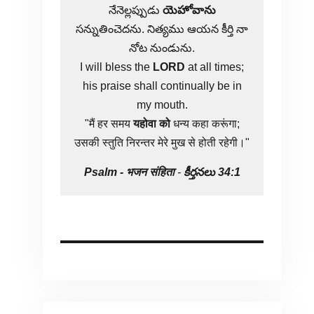
నేనెల్లప్పుడు
యెహోవాను
సన్నుతించెదను. నిత్యము ఆయన కీర్తి నా
నోట నుండును.
I will bless the
LORD
at all times;
his praise shall continually be in
my mouth.
"मैं हर समय
यहोवा
को
धन्य कहा करूंगा;
उसकी स्तुति निरन्तर मेरे मुख से होती रहेगी।"
Psalm -
भजन संहिता
-
కీర్తనలు 34:1