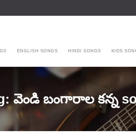
GS
ENGLISH SONGS
HINDI SONGS
KIDS SON
g: వెండి బంగారాల కన్న s