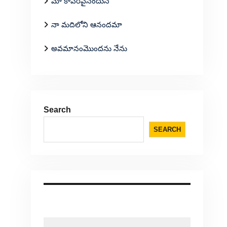
మా కాపరివైనందున
నా మదిలోని ఆనందమా
అవమానంమొందను నేను
Search
SEARCH