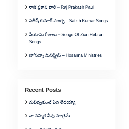
రాజ్ ప్రకాష్ పాల్ – Raj Prakash Paul
సతీష్ కుమార్ సాంగ్స – Satish Kumar Songs
సీయోను గీతాలు – Songs Of Zion Hebron
Songs
హోసన్నా మినిస్ట్రీస్ – Hosanna Ministries
Recent Posts
నువివ్వకుంటే ఏది లేదయ్యా
నా నమ్మిక నీవు మాత్రమే