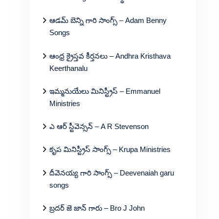
ఆడమ్ బెన్ని గారి సాంగ్స్ – Adam Benny
Songs
ఆంధ్ర క్రైస్తవ కీర్తనలు – Andhra Kristhava
Keerthanalu
ఇమ్మనుయేలు మినిస్ట్రీస్ – Emmanuel
Ministries
ఎ ఆర్ స్టీవెన్సన్ – A R Stevenson
కృప మినిస్ట్రీస్ సాంగ్స్ – Krupa Ministries
దీవెనయ్య గారి సాంగ్స్ – Deevenaiah garu
songs
బ్రదర్ జె జాన్ గారు – Bro J John