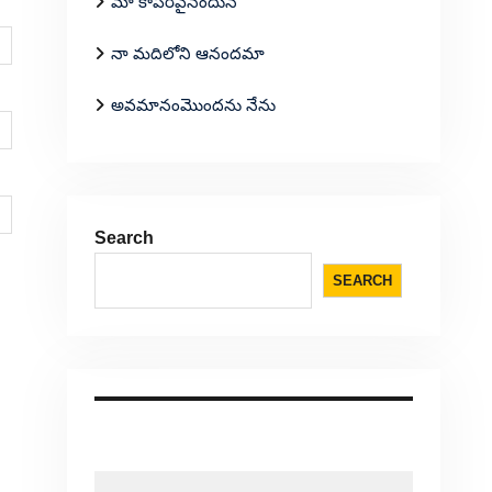
మా కాపరివైనందున
నా మదిలోని ఆనందమా
అవమానంమొందను నేను
Search
SEARCH