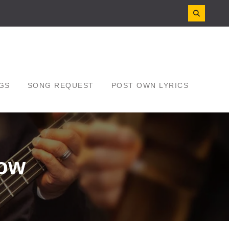
GS
SONG REQUEST
POST OWN LYRICS
now