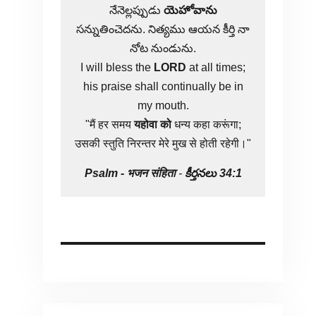
నేనెల్లప్పుడు
యెహోవాను
సన్నుతించెదను. నిత్యము ఆయన కీర్తి నా
నోట నుండును.
I will bless the
LORD
at all times;
his praise shall continually be in
my mouth.
"मैं हर समय
यहोवा
को
धन्य कहा करूंगा;
उसकी स्तुति निरन्तर मेरे मुख से होती रहेगी।"
Psalm -
भजन संहिता
-
కీర్తనలు 34:1