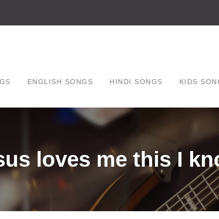
GS
ENGLISH SONGS
HINDI SONGS
KIDS SON
sus loves me this I k