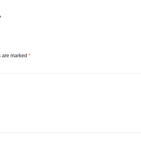
ా
s are marked
*