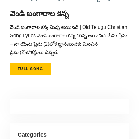
వెండి బంగారాల కన్న
వెండి బంగారాల కన్న మిన్న అయినది | Old Telugu Christian
Song Lyrics వెండి బంగారాల కన్న మిన్న అయినదియేసు ప్రేమ
– నా యేసు ప్రేమ (2)లోక జ్ఞానమునకు మించిన
ప్రేమ (2)లోకస్థులు ఎవ్వరు
FULL SONG
Categories