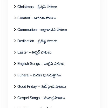
Christmas – క్రిస్మస్ పాటలు
Comfort – ఆదరణ పాటలు
Communion – బల్లారాధన పాటలు
Dedication – ప్రతిష్ఠ పాటలు
Easter – ఈస్టర్ పాటలు
English Songs – ఇంగ్లీష్ పాటలు
Funeral – మరణ పునరుత్దానం
Good Friday – గుడ్ ఫ్రైడే పాటలు
Gospel Songs – సువార్త పాటలు