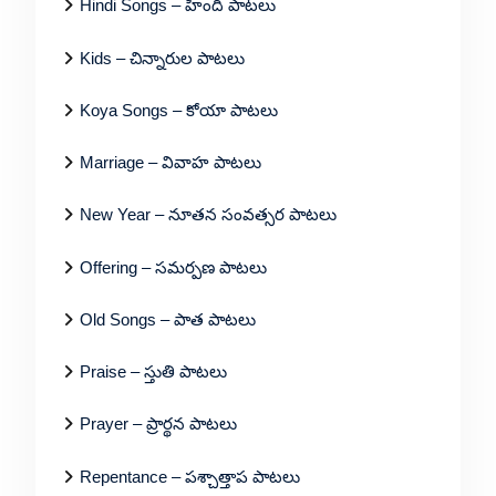
Hindi Songs – హిందీ పాటలు
Kids – చిన్నారుల పాటలు
Koya Songs – కోయా పాటలు
Marriage – వివాహ పాటలు
New Year – నూతన సంవత్సర పాటలు
Offering – సమర్పణ పాటలు
Old Songs – పాత పాటలు
Praise – స్తుతి పాటలు
Prayer – ప్రార్థన పాటలు
Repentance – పశ్చాత్తాప పాటలు