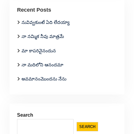
Recent Posts
నువివ్వకుంటే ఏది లేదయ్యా
నా నమ్మిక నీవు మాత్రమే
మా కాపరివైనందున
నా మదిలోని ఆనందమా
అవమానంమొందను నేను
Search
SEARCH