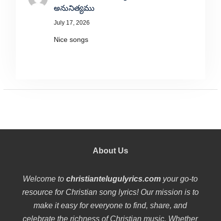
అనునిత్యము
July 17, 2026
Nice songs
About Us
Welcome to
christiantelugulyrics.com
your go-to
resource for Christian song lyrics! Our mission is to
make it easy for everyone to find, share, and
celebrate the richness of Christian music. Whether