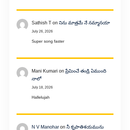
Sathish T
on
నిను మాత్రమే నే నమ్మానయా
July 26, 2026
Super song faster
Mani Kumari
on
ప్రేమించే తండ్రి ఏముంది
నాలో
July 18, 2026
Hallelujah
N V Manohar
on
నీ కృపాతిశయమును