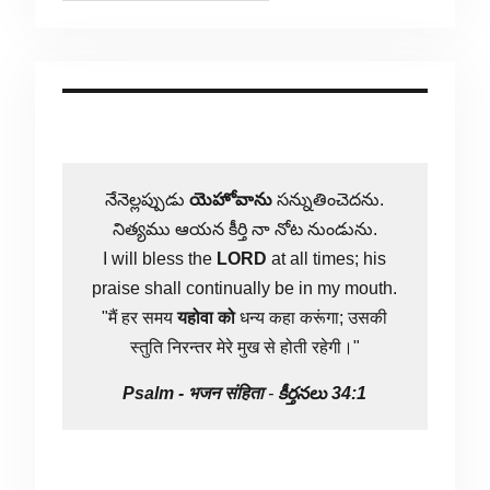
నేనెల్లప్పుడు
యెహోవాను
సన్నుతించెదను.
నిత్యము ఆయన కీర్తి నా నోట నుండును.
I will bless the
LORD
at all times; his
praise shall continually be in my mouth.
"मैं हर समय
यहोवा
को
धन्य कहा करूंगा; उसकी
स्तुति निरन्तर मेरे मुख से होती रहेगी।"
Psalm -
भजन संहिता
-
కీర్తనలు 34:1