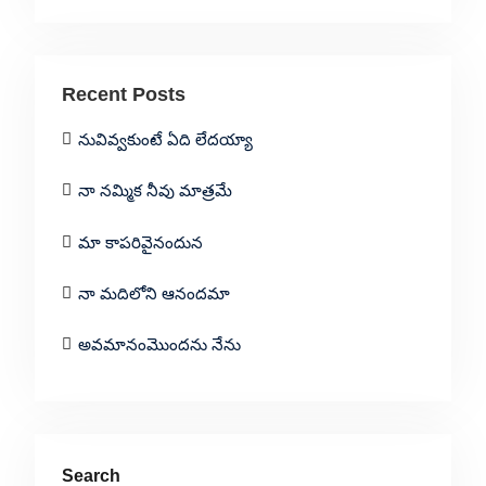
Recent Posts
నువివ్వకుంటే ఏది లేదయ్యా
నా నమ్మిక నీవు మాత్రమే
మా కాపరివైనందున
నా మదిలోని ఆనందమా
అవమానంమొందను నేను
Search