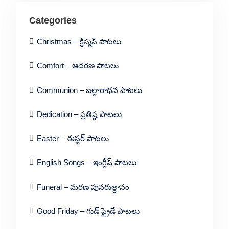
Categories
Christmas – క్రిస్మస్ పాటలు
Comfort – ఆదరణ పాటలు
Communion – బల్లారాధన పాటలు
Dedication – ప్రతిష్ఠ పాటలు
Easter – ఈస్టర్ పాటలు
English Songs – ఇంగ్లీష్ పాటలు
Funeral – మరణ పునరుత్దానం
Good Friday – గుడ్ ఫ్రైడే పాటలు