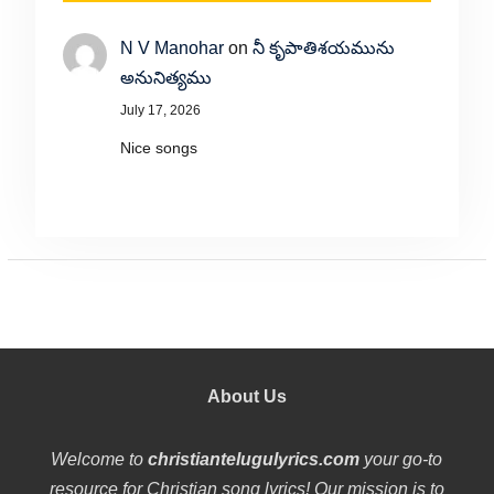
N V Manohar
on
నీ కృపాతిశయమును
అనునిత్యము
July 17, 2026
Nice songs
About Us
Welcome to
christiantelugulyrics.com
your go-to
resource for Christian song lyrics! Our mission is to