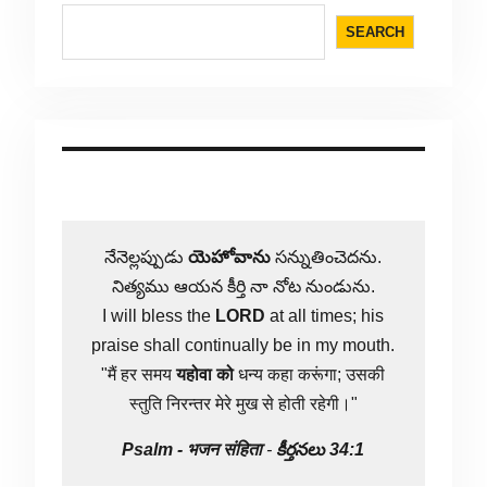
SEARCH
నేనెల్లప్పుడు
యెహోవాను
సన్నుతించెదను.
నిత్యము ఆయన కీర్తి నా నోట నుండును.
I will bless the
LORD
at all times; his
praise shall continually be in my mouth.
"मैं हर समय
यहोवा
को
धन्य कहा करूंगा; उसकी
स्तुति निरन्तर मेरे मुख से होती रहेगी।"
Psalm -
भजन संहिता
-
కీర్తనలు 34:1