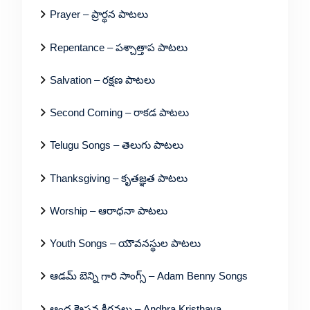
Prayer – ప్రార్థన పాటలు
Repentance – పశ్చాత్తాప పాటలు
Salvation – రక్షణ పాటలు
Second Coming – రాకడ పాటలు
Telugu Songs – తెలుగు పాటలు
Thanksgiving – కృతజ్ఞత పాటలు
Worship – ఆరాధనా పాటలు
Youth Songs – యౌవనస్థుల పాటలు
ఆడమ్ బెన్ని గారి సాంగ్స్ – Adam Benny Songs
ఆంధ్ర క్రైస్తవ కీర్తనలు – Andhra Kristhava