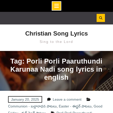
Skip
to
content
Christian Song Lyrics
Sing to the Lord
Tag: Porli Porli Paaruthundi
Karunaa Nadi song lyrics in
english
January 20, 2025
Leave a comment
Communion - బల్లారాధన పాటలు
,
Easter - ఈస్టర్ పాటలు
,
Good