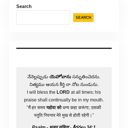
Search
SEARCH
నేనెల్లప్పుడు
యెహోవాను
సన్నుతించెదను.
నిత్యము ఆయన కీర్తి నా నోట నుండును.
I will bless the
LORD
at all times; his
praise shall continually be in my mouth.
"मैं हर समय
यहोवा
को
धन्य कहा करूंगा; उसकी
स्तुति निरन्तर मेरे मुख से होती रहेगी।"
Psalm -
भजन संहिता
-
కీర్తనలు 34:1