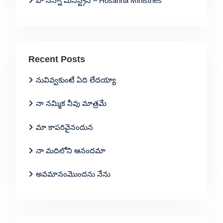
హోసన్నా మినిస్ట్రీస్ – Hosanna Ministries
Recent Posts
నువివ్వకుంటే ఏది లేదయ్యా
నా నమ్మిక నీవు మాత్రమే
మా కాపరివైనందున
నా మదిలోని ఆనందమా
అవమానంమొందను నేను