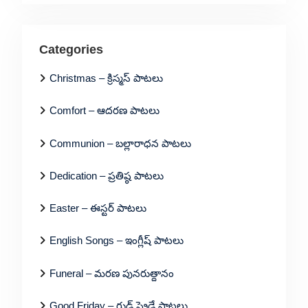
Categories
Christmas – క్రిస్మస్ పాటలు
Comfort – ఆదరణ పాటలు
Communion – బల్లారాధన పాటలు
Dedication – ప్రతిష్ఠ పాటలు
Easter – ఈస్టర్ పాటలు
English Songs – ఇంగ్లీష్ పాటలు
Funeral – మరణ పునరుత్దానం
Good Friday – గుడ్ ఫ్రైడే పాటలు