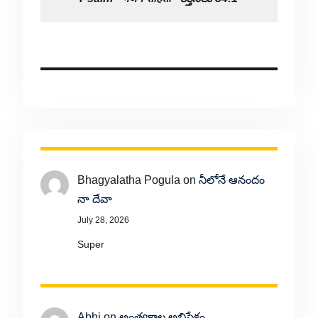
Bhagyalatha Pogula
on
నీలోనే ఆనందం
నా దేవా
July 28, 2026
Super
Abhi
on
అంత్యకాల అభిషేకం