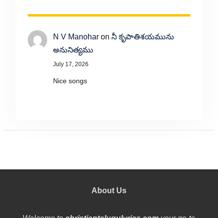
N V Manohar
on
నీ కృపాతిశయమును
అనునిత్యము
July 17, 2026
Nice songs
About Us