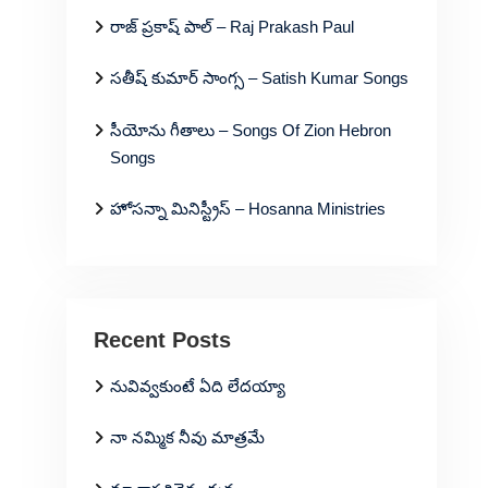
రాజ్ ప్రకాష్ పాల్ – Raj Prakash Paul
సతీష్ కుమార్ సాంగ్స – Satish Kumar Songs
సీయోను గీతాలు – Songs Of Zion Hebron
Songs
హోసన్నా మినిస్ట్రీస్ – Hosanna Ministries
Recent Posts
నువివ్వకుంటే ఏది లేదయ్యా
నా నమ్మిక నీవు మాత్రమే