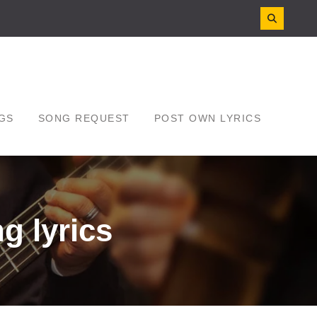
GS
SONG REQUEST
POST OWN LYRICS
g lyrics