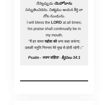
నేనెల్లప్పుడు
యెహోవాను
సన్నుతించెదను. నిత్యము ఆయన కీర్తి నా
నోట నుండును.
I will bless the
LORD
at all times;
his praise shall continually be in
my mouth.
"मैं हर समय
यहोवा
को
धन्य कहा करूंगा;
उसकी स्तुति निरन्तर मेरे मुख से होती रहेगी।"
Psalm -
भजन संहिता
-
కీర్తనలు 34:1