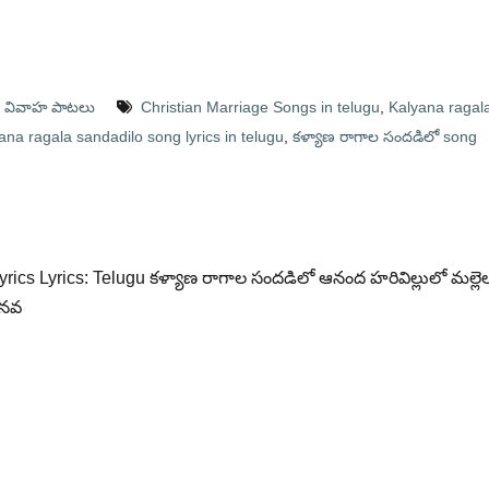
- వివాహ పాటలు
Christian Marriage Songs in telugu
,
Kalyana ragal
ana ragala sandadilo song lyrics in telugu
,
కళ్యాణ రాగాల సందడిలో song
rics Lyrics: Telugu కళ్యాణ రాగాల సందడిలో ఆనంద హరివిల్లులో మల్లె
 నవ