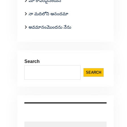
మా కాపరివైనందున
నా మదిలోని ఆనందమా
అవమానంమొందను నేను
Search
SEARCH