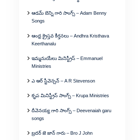
ఆడమ్ బెన్ని గారి సాంగ్స్ – Adam Benny
Songs
ఆంధ్ర క్రైస్తవ కీర్తనలు – Andhra Kristhava
Keerthanalu
ఇమ్మనుయేలు మినిస్ట్రీస్ – Emmanuel
Ministries
ఎ ఆర్ స్టీవెన్సన్ – A R Stevenson
కృప మినిస్ట్రీస్ సాంగ్స్ – Krupa Ministries
దీవెనయ్య గారి సాంగ్స్ – Deevenaiah garu
songs
బ్రదర్ జె జాన్ గారు – Bro J John