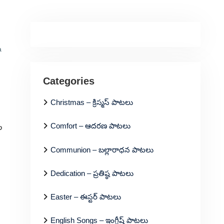
a
Categories
Christmas – క్రిస్మస్ పాటలు
Comfort – ఆదరణ పాటలు
ల
Communion – బల్లారాధన పాటలు
Dedication – ప్రతిష్ఠ పాటలు
Easter – ఈస్టర్ పాటలు
English Songs – ఇంగ్లీష్ పాటలు