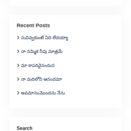
Recent Posts
నువివ్వకుంటే ఏది లేదయ్యా
నా నమ్మిక నీవు మాత్రమే
మా కాపరివైనందున
నా మదిలోని ఆనందమా
అవమానంమొందను నేను
Search