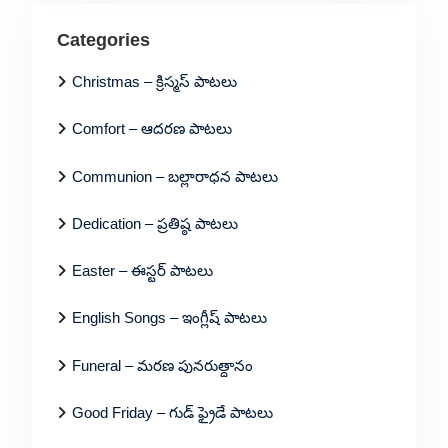
Categories
Christmas – క్రిస్మస్ పాటలు
Comfort – ఆదరణ పాటలు
Communion – బల్లారాధన పాటలు
Dedication – ప్రతిష్ఠ పాటలు
Easter – ఈస్టర్ పాటలు
English Songs – ఇంగ్లీష్ పాటలు
Funeral – మరణ పునరుత్దానం
Good Friday – గుడ్ ఫ్రైడే పాటలు