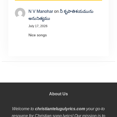
N V Manohar
on
నీ కృపాతిశయమును
అనునిత్యము
July 17, 2026
Nice songs
About Us
Welcome to
christiantelugulyrics.com
your go-to
resource for Christian song lyrics! Our mission is to