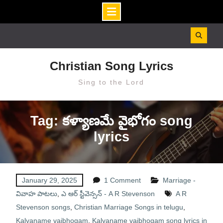
Skip
to
content
Christian Song Lyrics
Sing to the Lord
Tag: కళ్యాణమే వైభోగం song
lyrics
January 29, 2025
1 Comment
Marriage -
వివాహ పాటలు
,
ఎ ఆర్ స్టీవెన్సన్ - A R Stevenson
A R
Stevenson songs
,
Christian Marriage Songs in telugu
,
Kalyaname vaibhogam
,
Kalyaname vaibhogam song lyrics in