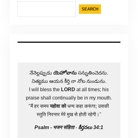
SEARCH
నేనెల్లప్పుడు
యెహోవాను
సన్నుతించెదను.
నిత్యము ఆయన కీర్తి నా నోట నుండును.
I will bless the
LORD
at all times; his
praise shall continually be in my mouth.
"मैं हर समय
यहोवा
को
धन्य कहा करूंगा; उसकी
स्तुति निरन्तर मेरे मुख से होती रहेगी।"
Psalm -
भजन संहिता
-
కీర్తనలు 34:1