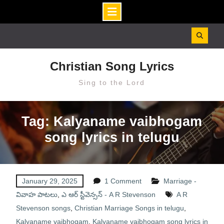
Skip
to
content
Christian Song Lyrics
Sing to the Lord
Tag: Kalyaname vaibhogam
song lyrics in telugu
January 29, 2025
1 Comment
Marriage -
వివాహ పాటలు
,
ఎ ఆర్ స్టీవెన్సన్ - A R Stevenson
A R
Stevenson songs
,
Christian Marriage Songs in telugu
,
Kalyaname vaibhogam
,
Kalyaname vaibhogam song lyrics in