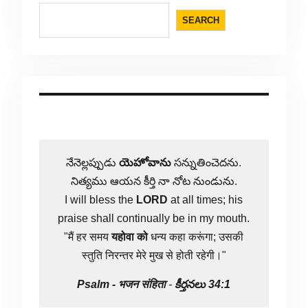
SEARCH
నేనెల్లప్పుడు
యెహోవాను
సన్నుతించెదను.
నిత్యము ఆయన కీర్తి నా నోట నుండును.
I will bless the
LORD
at all times; his
praise shall continually be in my mouth.
"मैं हर समय
यहोवा
को
धन्य कहा करूंगा; उसकी
स्तुति निरन्तर मेरे मुख से होती रहेगी।"
Psalm -
भजन संहिता
-
కీర్తనలు 34:1