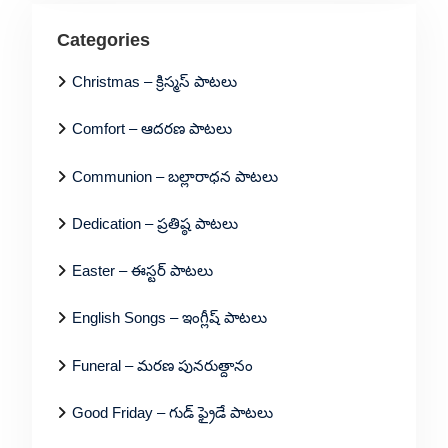
Categories
Christmas – క్రిస్మస్ పాటలు
Comfort – ఆదరణ పాటలు
Communion – బల్లారాధన పాటలు
Dedication – ప్రతిష్ఠ పాటలు
Easter – ఈస్టర్ పాటలు
English Songs – ఇంగ్లీష్ పాటలు
Funeral – మరణ పునరుత్దానం
Good Friday – గుడ్ ఫ్రైడే పాటలు