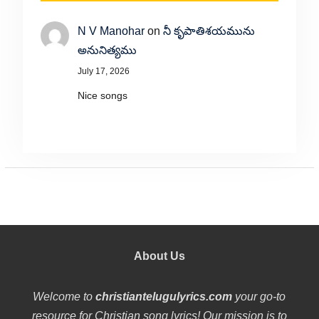
N V Manohar
on
నీ కృపాతిశయమును
అనునిత్యము
July 17, 2026
Nice songs
About Us
Welcome to
christiantelugulyrics.com
your go-to
resource for Christian song lyrics! Our mission is to