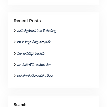
Recent Posts
నువివ్వకుంటే ఏది లేదయ్యా
నా నమ్మిక నీవు మాత్రమే
మా కాపరివైనందున
నా మదిలోని ఆనందమా
అవమానంమొందను నేను
Search