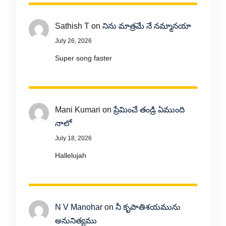
Sathish T
on
నిను మాత్రమే నే నమ్మానయా
July 26, 2026
Super song faster
Mani Kumari
on
ప్రేమించే తండ్రి ఏముంది
నాలో
July 18, 2026
Hallelujah
N V Manohar
on
నీ కృపాతిశయమును
అనునిత్యము