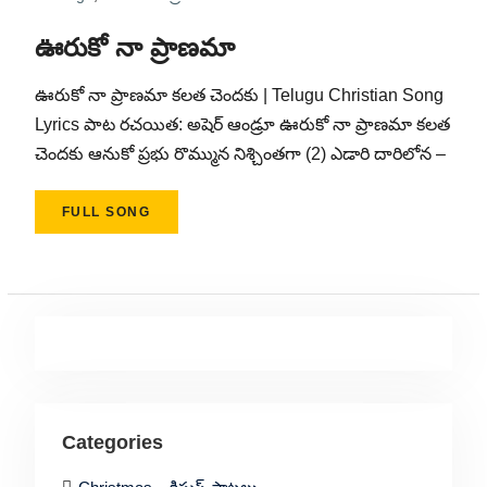
ఊరుకో నా ప్రాణమా
ఊరుకో నా ప్రాణమా కలత చెందకు | Telugu Christian Song
Lyrics పాట రచయిత: అషెర్ ఆండ్రూ ఊరుకో నా ప్రాణమా కలత
చెందకు ఆనుకో ప్రభు రొమ్మున నిశ్చింతగా (2) ఎడారి దారిలోన‌‌‌ –
FULL SONG
Categories