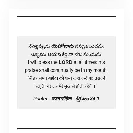
నేనెల్లప్పుడు
యెహోవాను
సన్నుతించెదను.
నిత్యము ఆయన కీర్తి నా నోట నుండును.
I will bless the
LORD
at all times; his
praise shall continually be in my mouth.
"मैं हर समय
यहोवा
को
धन्य कहा करूंगा; उसकी
स्तुति निरन्तर मेरे मुख से होती रहेगी।"
Psalm -
भजन संहिता
-
కీర్తనలు 34:1