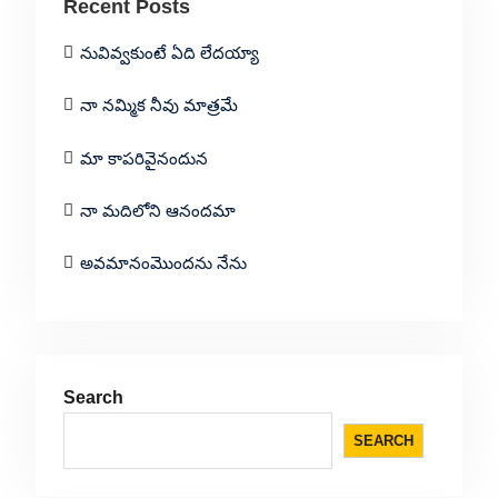
Recent Posts
నువివ్వకుంటే ఏది లేదయ్యా
నా నమ్మిక నీవు మాత్రమే
మా కాపరివైనందున
నా మదిలోని ఆనందమా
అవమానంమొందను నేను
Search
SEARCH