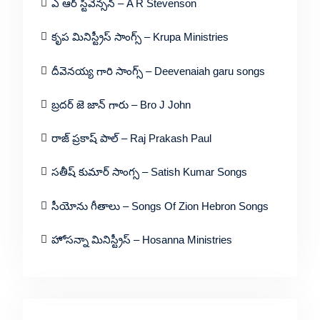
ఎ ఆర్ స్టీవెన్సన్ – A R Stevenson
కృప మినిస్ట్రీస్ సాంగ్స్ – Krupa Ministries
దీవెనయ్య గారి సాంగ్స్ – Deevenaiah garu songs
బ్రదర్ జె జాన్ గారు – Bro J John
రాజ్ ప్రకాష్ పాల్ – Raj Prakash Paul
సతీష్ కుమార్ సాంగ్స – Satish Kumar Songs
సీయోను గీతాలు – Songs Of Zion Hebron Songs
హోసన్నా మినిస్ట్రీస్ – Hosanna Ministries