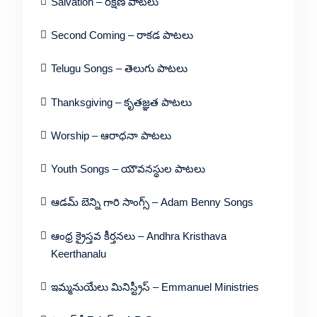
Salvation – రక్షణ పాటలు
Second Coming – రాకడ పాటలు
Telugu Songs – తెలుగు పాటలు
Thanksgiving – కృతజ్ఞత పాటలు
Worship – ఆరాధనా పాటలు
Youth Songs – యౌవనస్థుల పాటలు
ఆడమ్ బెన్ని గారి సాంగ్స్ – Adam Benny Songs
ఆంధ్ర క్రైస్తవ కీర్తనలు – Andhra Kristhava
Keerthanalu
ఇమ్మనుయేలు మినిస్ట్రీస్ – Emmanuel Ministries