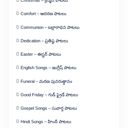
Christmas – క్రిస్మస్ పాటలు
Comfort – ఆదరణ పాటలు
Communion – బల్లారాధన పాటలు
Dedication – ప్రతిష్ఠ పాటలు
Easter – ఈస్టర్ పాటలు
English Songs – ఇంగ్లీష్ పాటలు
Funeral – మరణ పునరుత్దానం
Good Friday – గుడ్ ఫ్రైడే పాటలు
Gospel Songs – సువార్త పాటలు
Hindi Songs – హిందీ పాటలు