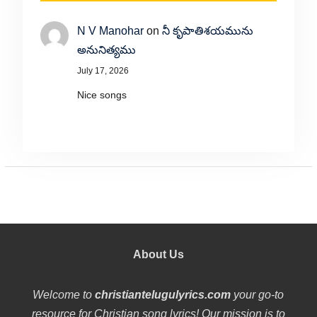
N V Manohar
on
నీ కృపాతిశయమును
అనునిత్యము
July 17, 2026
Nice songs
About Us
Welcome to
christiantelugulyrics.com
your go-to
resource for Christian song lyrics! Our mission is to