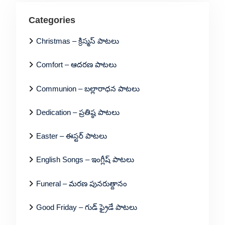
Categories
Christmas – క్రిస్మస్ పాటలు
Comfort – ఆదరణ పాటలు
Communion – బల్లారాధన పాటలు
Dedication – ప్రతిష్ఠ పాటలు
Easter – ఈస్టర్ పాటలు
English Songs – ఇంగ్లీష్ పాటలు
Funeral – మరణ పునరుత్దానం
Good Friday – గుడ్ ఫ్రైడే పాటలు