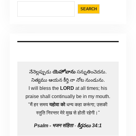
SEARCH
నేనెల్లప్పుడు
యెహోవాను
సన్నుతించెదను.
నిత్యము ఆయన కీర్తి నా నోట నుండును.
I will bless the
LORD
at all times; his
praise shall continually be in my mouth.
"मैं हर समय
यहोवा
को
धन्य कहा करूंगा; उसकी
स्तुति निरन्तर मेरे मुख से होती रहेगी।"
Psalm -
भजन संहिता
-
కీర్తనలు 34:1