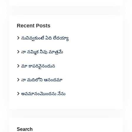
Recent Posts
నువివ్వకుంటే ఏది లేదయ్యా
నా నమ్మిక నీవు మాత్రమే
మా కాపరివైనందున
నా మదిలోని ఆనందమా
అవమానంమొందను నేను
Search