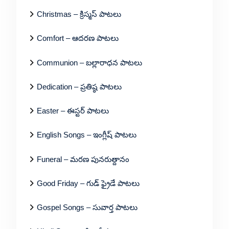
Christmas – క్రిస్మస్ పాటలు
Comfort – ఆదరణ పాటలు
Communion – బల్లారాధన పాటలు
Dedication – ప్రతిష్ఠ పాటలు
Easter – ఈస్టర్ పాటలు
English Songs – ఇంగ్లీష్ పాటలు
Funeral – మరణ పునరుత్దానం
Good Friday – గుడ్ ఫ్రైడే పాటలు
Gospel Songs – సువార్త పాటలు