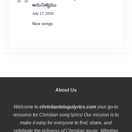
అనునిత్యము
July 17, 2026
Nice songs
About Us
Welcome to
christiantelugulyrics.com
your go-to
resource for Christian song lyrics! Our mission is to
make it easy for everyone to find, share, and
celebrate the richness of Christian music. Whether