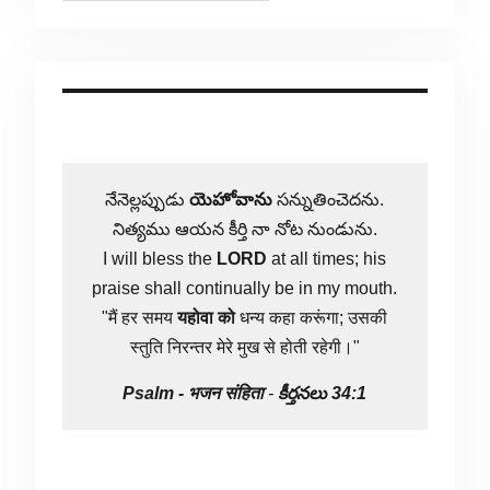
నేనెల్లప్పుడు
యెహోవాను
సన్నుతించెదను.
నిత్యము ఆయన కీర్తి నా నోట నుండును.
I will bless the
LORD
at all times; his
praise shall continually be in my mouth.
"मैं हर समय
यहोवा
को
धन्य कहा करूंगा; उसकी
स्तुति निरन्तर मेरे मुख से होती रहेगी।"
Psalm -
भजन संहिता
-
కీర్తనలు 34:1