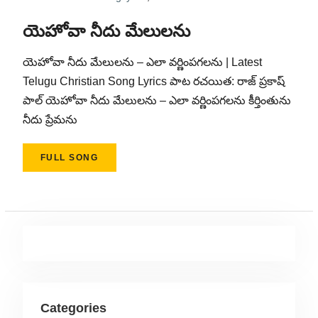
యెహోవా నీదు మేలులను
యెహోవా నీదు మేలులను – ఎలా వర్ణింపగలను | Latest
Telugu Christian Song Lyrics పాట రచయిత: రాజ్ ప్రకాష్
పాల్ యెహోవా నీదు మేలులను – ఎలా వర్ణింపగలను కీర్తింతును
నీదు ప్రేమను
FULL SONG
Categories