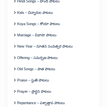
Hindi Songs – హిందీ పాటలు
Kids – చిన్నారుల పాటలు
Koya Songs – కోయా పాటలు
Marriage – వివాహ పాటలు
New Year – నూతన సంవత్సర పాటలు
Offering – సమర్పణ పాటలు
Old Songs – పాత పాటలు
Praise – స్తుతి పాటలు
Prayer – ప్రార్థన పాటలు
Repentance – పశ్చాత్తాప పాటలు