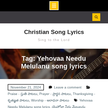
Skip
to
content
Christian Song Lyrics
Sing to the Lord
Tag: Yehovaa Needu
Melulanu song lyrics
November 21, 2024
Leave a comment
Praise - స్తుతి పాటలు
,
Prayer - ప్రార్థన పాటలు
,
Thanksgiving -
కృతజ్ఞత పాటలు
,
Worship - ఆరాధనా పాటలు
Yehovaa
Needu Melulanu song lyrics
,
యెహోవా నీదు మేలులను