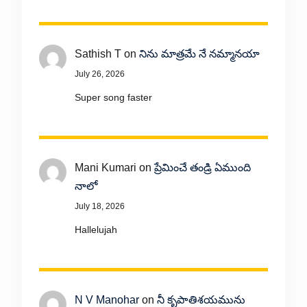
Sathish T
on
నిను మాత్రమే నే నమ్మానయా
July 26, 2026
Super song faster
Mani Kumari
on
ప్రేమించే తండ్రి ఏముంది
నాలో
July 18, 2026
Hallelujah
N V Manohar
on
నీ కృపాతిశయమును