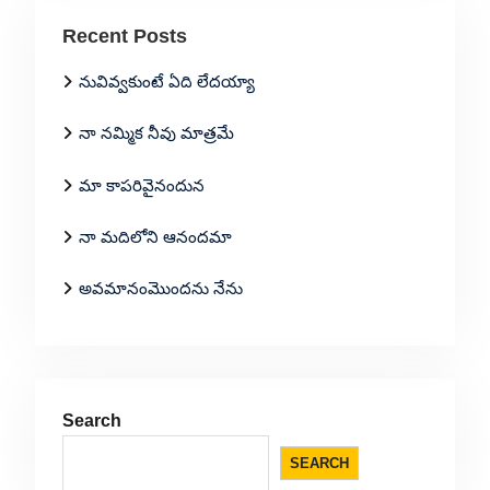
Recent Posts
నువివ్వకుంటే ఏది లేదయ్యా
నా నమ్మిక నీవు మాత్రమే
మా కాపరివైనందున
నా మదిలోని ఆనందమా
అవమానంమొందను నేను
Search
SEARCH