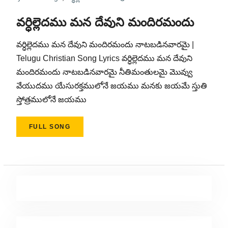
వర్ధిల్లెదము మన దేవుని మందిరమందు
వర్ధిల్లెదము మన దేవుని మందిరమందు నాటబడినవారమై |
Telugu Christian Song Lyrics వర్ధిల్లెదము మన దేవుని
మందిరమందు నాటబడినవారమై నీతిమంతులమై మొవ్వు
వేయుదము యేసురక్తములోనే జయము మనకు జయమే స్తుతి
స్తోత్రములోనే జయము
FULL SONG