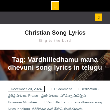
Skip
to
content
Christian Song Lyrics
Sing to the Lord
Tag: Vardhilledhamu mana
dhevuni song lyrics in telugu
December 20, 2024
1 Comment
Dedication -
ప్రతిష్ఠ పాటలు
,
Praise - స్తుతి పాటలు
,
హోసన్నా మినిస్ట్రీస్ -
Hosanna Ministries
Vardhilledhamu mana dhevuni song
lyrics in telugu
,
వర్ధిల్లెదము మన దేవుని మందిరమందు