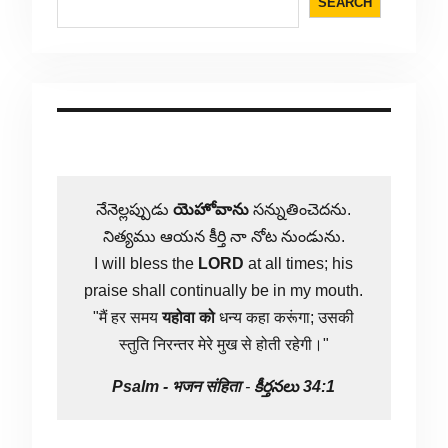
SEARCH
నేనెల్లప్పుడు
యెహోవాను
సన్నుతించెదను.
నిత్యము ఆయన కీర్తి నా నోట నుండును.
I will bless the
LORD
at all times; his
praise shall continually be in my mouth.
"मैं हर समय
यहोवा
को
धन्य कहा करूंगा; उसकी
स्तुति निरन्तर मेरे मुख से होती रहेगी।"
Psalm -
भजन संहिता
-
కీర్తనలు 34:1