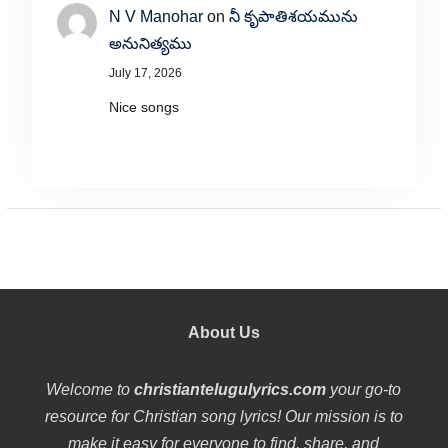
N V Manohar
on
నీ కృపాతిశయమును
అనునిత్యము
July 17, 2026
Nice songs
About Us
Welcome to
christiantelugulyrics.com
your go-to
resource for Christian song lyrics! Our mission is to
make it easy for everyone to find, share, and