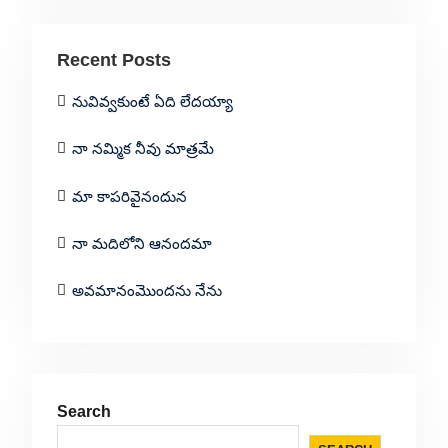
Recent Posts
నువివ్వకుంటే ఏది లేదయ్యా
నా నమ్మిక నీవు మాత్రమే
మా కాపరివైనందున
నా మదిలోని ఆనందమా
అవమానంమొందను నేను
Search