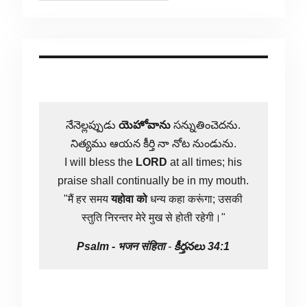
నేనెల్లప్పుడు
యెహోవాను
సన్నుతించెదను.
నిత్యము ఆయన కీర్తి నా నోట నుండును.
I will bless the
LORD
at all times; his
praise shall continually be in my mouth.
"मैं हर समय
यहोवा
को
धन्य कहा करूंगा; उसकी
स्तुति निरन्तर मेरे मुख से होती रहेगी।"
Psalm -
भजन संहिता
-
కీర్తనలు 34:1