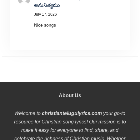
అనునిత్యము
July 17, 2026
Nice songs
About Us
Welcome to
christiantelugulyrics.com
your go-to
resource for Christian song lyrics! Our mission is to
make it easy for everyone to find, share, and
celebrate the richness of Christian music. Whether