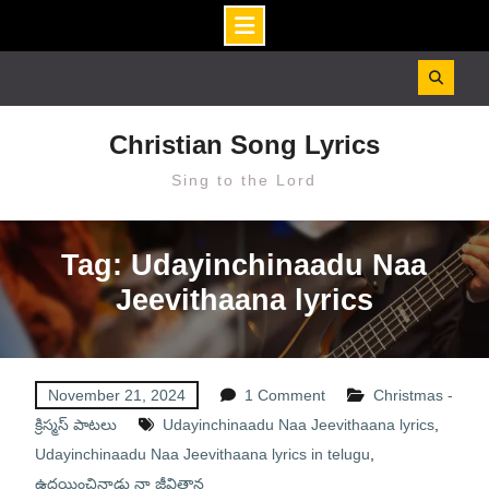
Skip
to
content
Christian Song Lyrics
Sing to the Lord
Tag: Udayinchinaadu Naa
Jeevithaana lyrics
November 21, 2024
1 Comment
Christmas -
క్రిస్మస్ పాటలు
Udayinchinaadu Naa Jeevithaana lyrics
,
Udayinchinaadu Naa Jeevithaana lyrics in telugu
,
ఉదయించినాడు నా జీవితాన