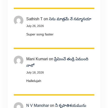
Sathish T
on
నిను మాత్రమే నే నమ్మానయా
July 26, 2026
Super song faster
Mani Kumari
on
ప్రేమించే తండ్రి ఏముంది
నాలో
July 18, 2026
Hallelujah
N V Manohar
on
నీ కృపాతిశయమును