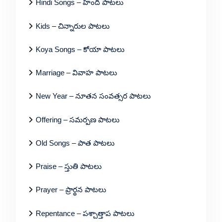
Hindi Songs – హిందీ పాటలు
Kids – చిన్నారుల పాటలు
Koya Songs – కోయా పాటలు
Marriage – వివాహ పాటలు
New Year – నూతన సంవత్సర పాటలు
Offering – సమర్పణ పాటలు
Old Songs – పాత పాటలు
Praise – స్తుతి పాటలు
Prayer – ప్రార్థన పాటలు
Repentance – పశ్చాత్తాప పాటలు