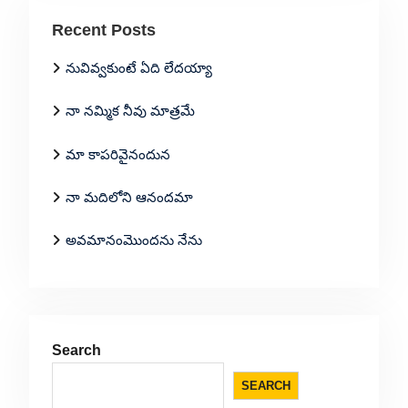
Recent Posts
నువివ్వకుంటే ఏది లేదయ్యా
నా నమ్మిక నీవు మాత్రమే
మా కాపరివైనందున
నా మదిలోని ఆనందమా
అవమానంమొందను నేను
Search
SEARCH