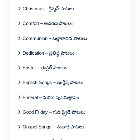
Christmas – క్రిస్మస్ పాటలు
Comfort – ఆదరణ పాటలు
Communion – బల్లారాధన పాటలు
Dedication – ప్రతిష్ఠ పాటలు
Easter – ఈస్టర్ పాటలు
English Songs – ఇంగ్లీష్ పాటలు
Funeral – మరణ పునరుత్దానం
Good Friday – గుడ్ ఫ్రైడే పాటలు
Gospel Songs – సువార్త పాటలు