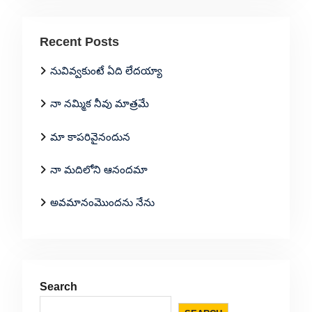
Recent Posts
నువివ్వకుంటే ఏది లేదయ్యా
నా నమ్మిక నీవు మాత్రమే
మా కాపరివైనందున
నా మదిలోని ఆనందమా
అవమానంమొందను నేను
Search