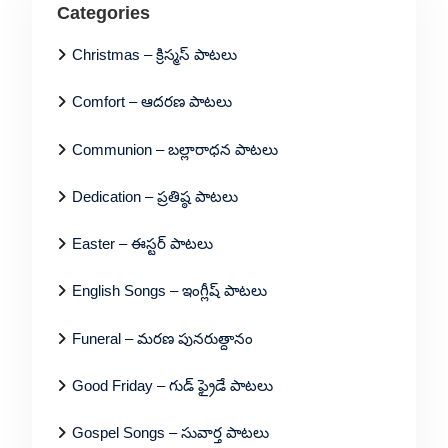
Categories
Christmas – క్రిస్మస్ పాటలు
Comfort – ఆదరణ పాటలు
Communion – బల్లారాధన పాటలు
Dedication – ప్రతిష్ఠ పాటలు
Easter – ఈస్టర్ పాటలు
English Songs – ఇంగ్లీష్ పాటలు
Funeral – మరణ పునరుత్దానం
Good Friday – గుడ్ ఫ్రైడే పాటలు
Gospel Songs – సువార్త పాటలు