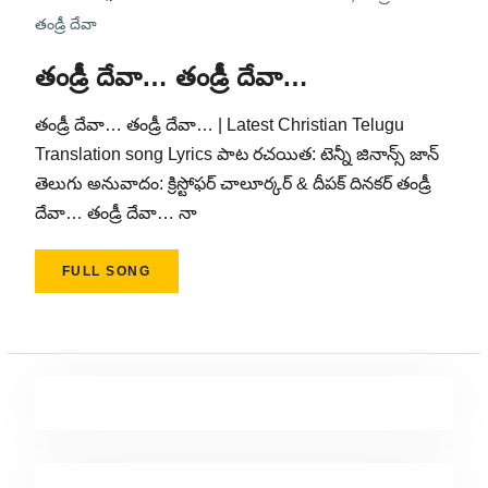
తండ్రీ దేవా
తండ్రీ దేవా… తండ్రీ దేవా…
తండ్రీ దేవా… తండ్రీ దేవా… | Latest Christian Telugu
Translation song Lyrics పాట రచయిత: టెన్నీ జినాన్స్ జాన్
తెలుగు అనువాదం: క్రిస్టోఫర్ చాలూర్కర్ & దీపక్ దినకర్ తండ్రీ
దేవా… తండ్రీ దేవా… నా
FULL SONG