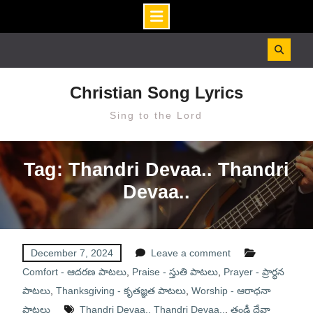
Skip
to
content
Christian Song Lyrics
Sing to the Lord
Tag: Thandri Devaa.. Thandri
Devaa..
December 7, 2024
Leave a comment
Comfort - ఆదరణ పాటలు
,
Praise - స్తుతి పాటలు
,
Prayer - ప్రార్థన
పాటలు
,
Thanksgiving - కృతజ్ఞత పాటలు
,
Worship - ఆరాధనా
పాటలు
Thandri Devaa.. Thandri Devaa..
,
తండ్రీ దేవా