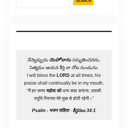
SEARCH
నేనెల్లప్పుడు
యెహోవాను
సన్నుతించెదను.
నిత్యము ఆయన కీర్తి నా నోట నుండును.
I will bless the
LORD
at all times; his
praise shall continually be in my mouth.
"मैं हर समय
यहोवा
को
धन्य कहा करूंगा; उसकी
स्तुति निरन्तर मेरे मुख से होती रहेगी।"
Psalm -
भजन संहिता
-
కీర్తనలు 34:1