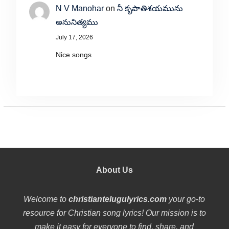
N V Manohar
on
నీ కృపాతిశయమును
అనునిత్యము
July 17, 2026
Nice songs
About Us
Welcome to
christiantelugulyrics.com
your go-to
resource for Christian song lyrics! Our mission is to
make it easy for everyone to find, share, and