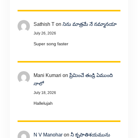
Sathish T
on
నిను మాత్రమే నే నమ్మానయా
July 26, 2026
Super song faster
Mani Kumari
on
ప్రేమించే తండ్రి ఏముంది
నాలో
July 18, 2026
Hallelujah
N V Manohar
on
నీ కృపాతిశయమును