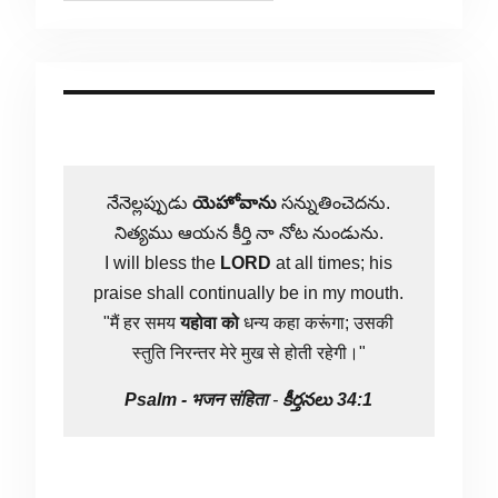
నేనెల్లప్పుడు
యెహోవాను
సన్నుతించెదను.
నిత్యము ఆయన కీర్తి నా నోట నుండును.
I will bless the
LORD
at all times; his
praise shall continually be in my mouth.
"मैं हर समय
यहोवा
को
धन्य कहा करूंगा; उसकी
स्तुति निरन्तर मेरे मुख से होती रहेगी।"
Psalm -
भजन संहिता
-
కీర్తనలు 34:1