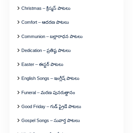
Christmas – క్రిస్మస్ పాటలు
Comfort – ఆదరణ పాటలు
Communion – బల్లారాధన పాటలు
Dedication – ప్రతిష్ఠ పాటలు
Easter – ఈస్టర్ పాటలు
English Songs – ఇంగ్లీష్ పాటలు
Funeral – మరణ పునరుత్దానం
Good Friday – గుడ్ ఫ్రైడే పాటలు
Gospel Songs – సువార్త పాటలు