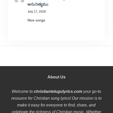
అనునిత్యము
July 17, 2026
Nice songs
About Us
Welcome to
christiantelugulyrics.com
your go-to
resource for Christian song lyrics! Our mission is to
make it easy for everyone to find, share, and
celebrate the richness of Christian music. Whether