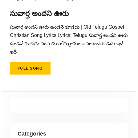
సువార్త అందని ఊరు
సువార్త అందని ఊరు ఉండనే కూడదు | Old Telugu Gospel
Christian Song Lyrics Lyrics: Telugu సువార్త అందని ఊరు
ఉండనే కూడదు సంఘము లేని గ్రామం అసలుండకూడదు ఇదే
ఇదే
FULL SONG
Categories