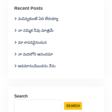
Recent Posts
నువివ్వకుంటే ఏది లేదయ్యా
నా నమ్మిక నీవు మాత్రమే
మా కాపరివైనందున
నా మదిలోని ఆనందమా
అవమానంమొందను నేను
Search
SEARCH