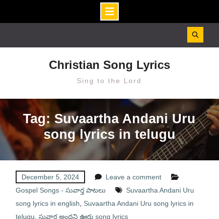
Skip
to
content
Christian Song Lyrics
Sing to the Lord
Tag: Suvaartha Andani Uru
song lyrics in telugu
December 5, 2024
Leave a comment
Gospel Songs - సువార్త పాటలు
Suvaartha Andani Uru
song lyrics in english
,
Suvaartha Andani Uru song lyrics in
telugu
,
సువార్త అందని ఊరు song lyrics