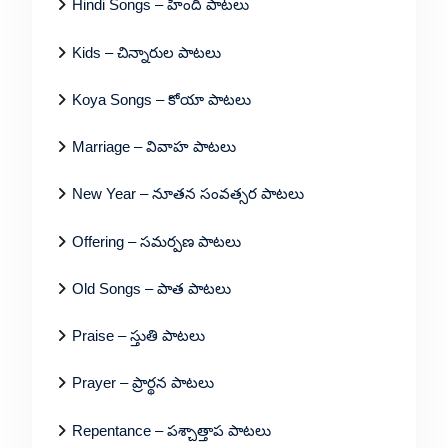
Hindi Songs – హిందీ పాటలు
Kids – చిన్నారుల పాటలు
Koya Songs – కోయా పాటలు
Marriage – వివాహ పాటలు
New Year – నూతన సంవత్సర పాటలు
Offering – సమర్పణ పాటలు
Old Songs – పాత పాటలు
Praise – స్తుతి పాటలు
Prayer – ప్రార్థన పాటలు
Repentance – పశ్చాత్తాప పాటలు