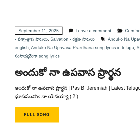
September 11, 2025
Leave a comment
Comfor
- పశ్చాత్తాప పాటలు
,
Salvation - రక్షణ పాటలు
Anduko Na Upav
english
,
Anduko Na Upavasa Prardhana song lyrics in telugu
,
S
సుసాధ్యమేగా song lyrics
అందుకో నా ఉపవాస ప్రార్థన
అందుకో నా ఉపవాస ప్రార్థన | Pas B. Jeremiah | Latest Telug
ధూపమువోలె నా యేసయ్యా ( 2 )
FULL SONG