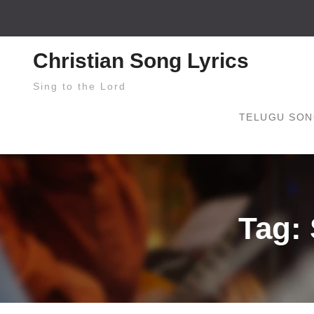
Skip
to
content
Christian Song Lyrics
Sing to the Lord
TELUGU SON
Tag: