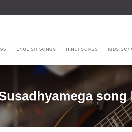
GS
ENGLISH SONGS
HINDI SONGS
KIDS SON
 Susadhyamega song l