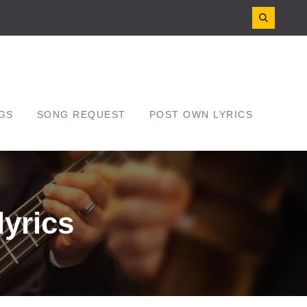
GS
SONG REQUEST
POST OWN LYRICS
yrics