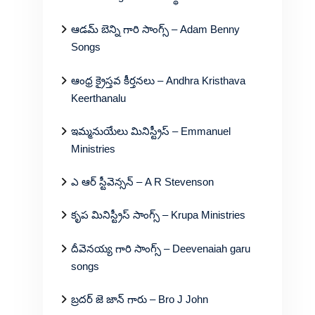
ఆడమ్ బెన్ని గారి సాంగ్స్ – Adam Benny
Songs
ఆంధ్ర క్రైస్తవ కీర్తనలు – Andhra Kristhava
Keerthanalu
ఇమ్మనుయేలు మినిస్ట్రీస్ – Emmanuel
Ministries
ఎ ఆర్ స్టీవెన్సన్ – A R Stevenson
కృప మినిస్ట్రీస్ సాంగ్స్ – Krupa Ministries
దీవెనయ్య గారి సాంగ్స్ – Deevenaiah garu
songs
బ్రదర్ జె జాన్ గారు – Bro J John