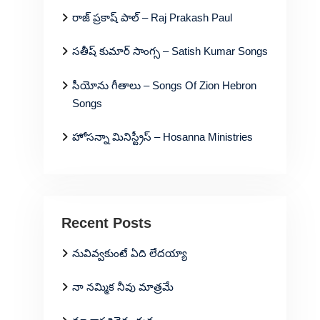
రాజ్ ప్రకాష్ పాల్ – Raj Prakash Paul
సతీష్ కుమార్ సాంగ్స – Satish Kumar Songs
సీయోను గీతాలు – Songs Of Zion Hebron
Songs
హోసన్నా మినిస్ట్రీస్ – Hosanna Ministries
Recent Posts
నువివ్వకుంటే ఏది లేదయ్యా
నా నమ్మిక నీవు మాత్రమే