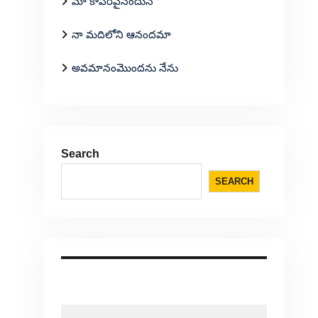
మా కాపరివైనందున
నా మదిలోని ఆనందమా
అవమానంమొందను నేను
Search
SEARCH