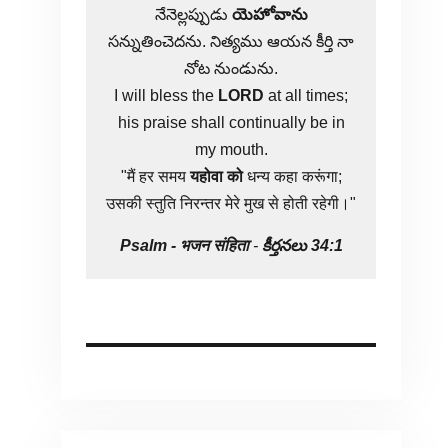
నేనెల్లప్పుడు
యెహోవాను
సన్నుతించెదను. నిత్యము ఆయన కీర్తి నా
నోట నుండును.
I will bless the
LORD
at all times;
his praise shall continually be in
my mouth.
"मैं हर समय
यहोवा
को
धन्य कहा करूंगा;
उसकी स्तुति निरन्तर मेरे मुख से होती रहेगी।"
Psalm -
भजन संहिता
-
కీర్తనలు 34:1