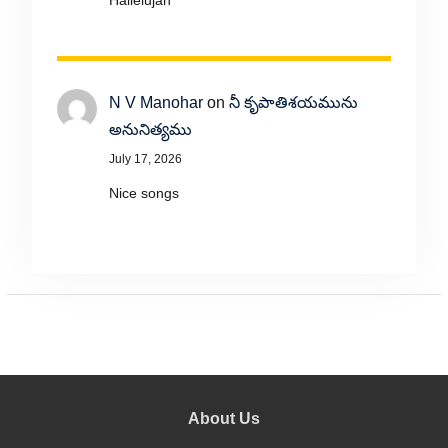
Hallelujah
N V Manohar
on
నీ కృపాతిశయమును
అనునిత్యము
July 17, 2026
Nice songs
About Us