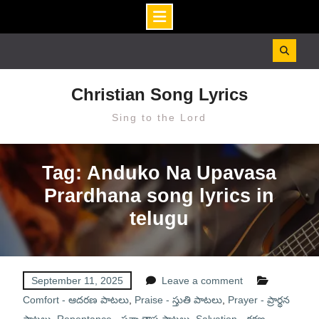
Skip
to
content
Christian Song Lyrics
Sing to the Lord
Tag: Anduko Na Upavasa
Prardhana song lyrics in
telugu
September 11, 2025
Leave a comment
Comfort - ఆదరణ పాటలు
,
Praise - స్తుతి పాటలు
,
Prayer - ప్రార్థన