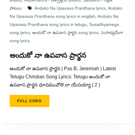
పాటలు
,
Repentance - పశ్చాత్తాప పాటలు
,
Salvation - రక్షణ
పాటలు
Anduko Na Upavasa Prardhana lyrics
,
Anduko
Na Upavasa Prardhana song lyrics in english
,
Anduko Na
Upavasa Prardhana song lyrics in telugu
,
Susadhyamega
song lyrics
,
అందుకో నా ఉపవాస ప్రార్థన song lyrics
,
సుసాధ్యమేగా
song lyrics
అందుకో నా ఉపవాస ప్రార్థన
అందుకో నా ఉపవాస ప్రార్థన | Pas B. Jeremiah | Latest
Telugu Christian Song Lyrics: Telugu అందుకో నా
ఉపవాస ప్రార్థన ధూపమువోలె నా యేసయ్యా ( 2 )
FULL SONG