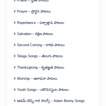
Praise – స్తుతి పాటలు
Prayer – ప్రార్థన పాటలు
Repentance – పశ్చాత్తాప పాటలు
Salvation – రక్షణ పాటలు
Second Coming – రాకడ పాటలు
Telugu Songs – తెలుగు పాటలు
Thanksgiving – కృతజ్ఞత పాటలు
Worship – ఆరాధనా పాటలు
Youth Songs – యౌవనస్థుల పాటలు
ఆడమ్ బెన్ని గారి సాంగ్స్ – Adam Benny Songs