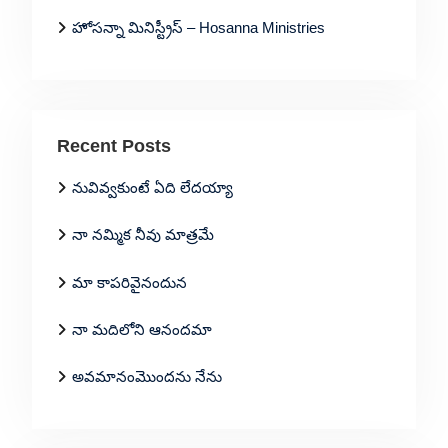
హోసన్నా మినిస్ట్రీస్ – Hosanna Ministries
Recent Posts
నువివ్వకుంటే ఏది లేదయ్యా
నా నమ్మిక నీవు మాత్రమే
మా కాపరివైనందున
నా మదిలోని ఆనందమా
అవమానంమొందను నేను