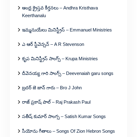
ఆంధ్ర క్రైస్తవ కీర్తనలు – Andhra Kristhava
Keerthanalu
ఇమ్మనుయేలు మినిస్ట్రీస్ – Emmanuel Ministries
ఎ ఆర్ స్టీవెన్సన్ – A R Stevenson
కృప మినిస్ట్రీస్ సాంగ్స్ – Krupa Ministries
దీవెనయ్య గారి సాంగ్స్ – Deevenaiah garu songs
బ్రదర్ జె జాన్ గారు – Bro J John
రాజ్ ప్రకాష్ పాల్ – Raj Prakash Paul
సతీష్ కుమార్ సాంగ్స – Satish Kumar Songs
సీయోను గీతాలు – Songs Of Zion Hebron Songs