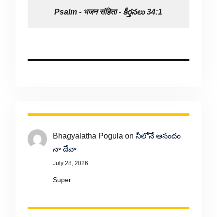
Psalm -
भजन संहिता
-
కీర్తనలు 34:1
Bhagyalatha Pogula
on
నీలోనే ఆనందం
నా దేవా
July 28, 2026
Super