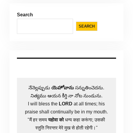
Search
SEARCH
నేనెల్లప్పుడు
యెహోవాను
సన్నుతించెదను.
నిత్యము ఆయన కీర్తి నా నోట నుండును.
I will bless the
LORD
at all times; his
praise shall continually be in my mouth.
"मैं हर समय
यहोवा
को
धन्य कहा करूंगा; उसकी
स्तुति निरन्तर मेरे मुख से होती रहेगी।"