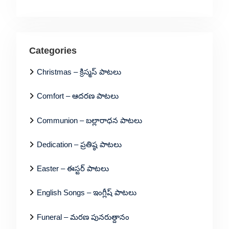
Categories
Christmas – క్రిస్మస్ పాటలు
Comfort – ఆదరణ పాటలు
Communion – బల్లారాధన పాటలు
Dedication – ప్రతిష్ఠ పాటలు
Easter – ఈస్టర్ పాటలు
English Songs – ఇంగ్లీష్ పాటలు
Funeral – మరణ పునరుత్దానం